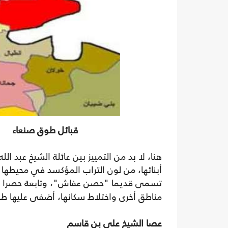
قبائل طوق صنعاء
هنا، لا بد من التمييز بين عائلة الشيخ عبد 
أبنائها، من لون التراب المؤكسد في محيطها 
تسمى قديما "حصن عفاش"، وتابعة حصرا ل
مناطق أخرى واختلاط سكانها، أضفى عليها ط
عصا الشيخ علي بن قاسم