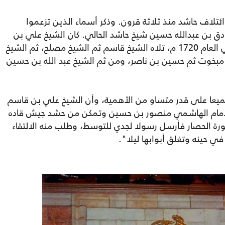
ائتلاف حاشد منذ ثلاثة قرون. وذكر أسماء الذين تزعموا
دق بن عبدالله حسين شيخ حاشد الحالي. كان الشيخ علي بن
قاسم الأحمر أول من تولى مشيخة حاشد في العام 1720 م، تلاه الشيخ قاسم ثم الشيخ مصلح، ثم الشيخ
مبخوت ثم حسين بن ناصر، ومن ثم الشيخ عبد الله بن حسين
 جميعا على قدر متساو من الأهمية، وأن الشيخ علي بن قاسم
 الإمام الهاشمي منصور بن حسين وتمكن من حشد جيش قاده
ورة الحصار فأرسل رسولا لجدي للتوسط، وطلب منه الالتقاء
ي حينه وتغلق أبوابها ليلا".