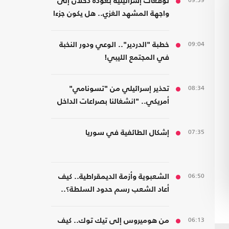
09:39
توقعات إسرائيلية بعودة دحلان إلى
واجهة المشهد الغزي.. هل يكون جزءا
من ترتيبات ما بعد الحرب؟
09:04
خطبة "الدردير".. الوعي ودور النخبة
في المجتمع الليبي!
08:34
تحذير إسرائيلي من "تسونامي"
أمريكي.. "انشغالنا بصراعات الداخل
يحجب ما يتغير بواشنطن"
07:35
إشكال الطائفية في سوريا
06:50
الشعبوية وأزمة الديمقراطية.. كيف
أعاد الشعب رسم حدود السلطة؟..
كتاب جديد
06:13
من هوميروس إلى تيك توك.. كيف