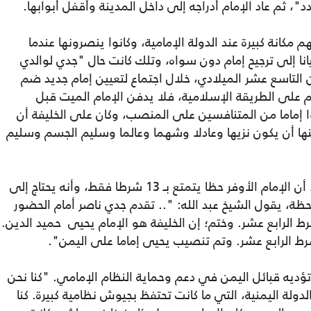
، ثم عاد الإمام أدراجه إلى داخل المدينة وأقفل أبوابها.
 مكانة كبيرة عند الدولة الإمامية، وكانوا ينصرونها عندما
 إلى ترجيح إمام دون سواه، وتلك كانت حال "جدي لوالدي
 التاسع عشر الميلادي، خلال اجتماع لتعيين إمام جديد ضم
تم على الطريقة الإسلامية، فلا يدفن الإمام الميت قبل
وا إماما من المتنافسين على المنصب، وكان على الخليفة أن
، من بينها أن يكون نزيها وعادلا وشهما وعالما وسليم الجسم وسليم
تبين خلال اجتماع العلماء والمشايخ والوجهاء، أن الإمام الأوفر حظا يتمتع بـ 13 شرطا فقط، وأنه يحتاج إلى
حظة، يقول الشيخ عبد الله: ".. تقدم جدي ناصر أمام الحضور
 الرابع عشر. وختم؛ إن الخليفة هو الإمام يحيى حميد الدين.
ط الرابع عشر. وتم تنصيب يحيى إماما على اليمن".
 تؤديه قبائل اليمن في دعم وحماية النظام الإمامي. "كنا نحن
دولة اليمنية، التي ما كانت تحتفظ بجيوش نظامية كبيرة. كنا