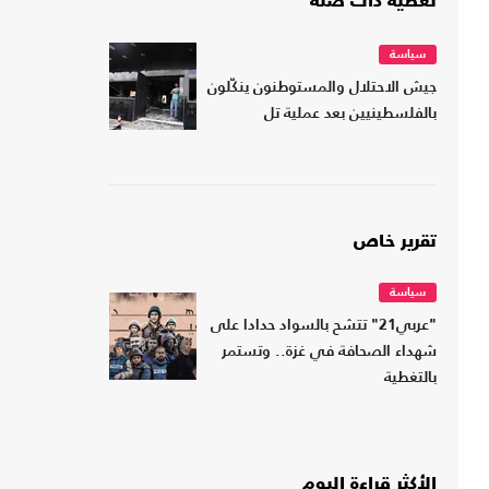
تغطية ذات صلة
سياسة
جيش الاحتلال والمستوطنون ينكّلون
بالفلسطينيين بعد عملية تل
تقرير خاص
سياسة
"عربي21" تتشح بالسواد حدادا على
شهداء الصحافة في غزة.. وتستمر
بالتغطية
الأكثر قراءة اليوم