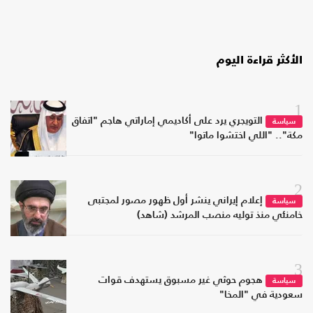
الأكثر قراءة اليوم
1
التويجري يرد على أكاديمي إماراتي هاجم "اتفاق
سياسة
مكة".. "اللي اختشوا ماتوا"
2
إعلام إيراني ينشر أول ظهور مصور لمجتبى
سياسة
خامنئي منذ توليه منصب المرشد (شاهد)
3
هجوم حوثي غير مسبوق يستهدف قوات
سياسة
سعودية في "المخا"