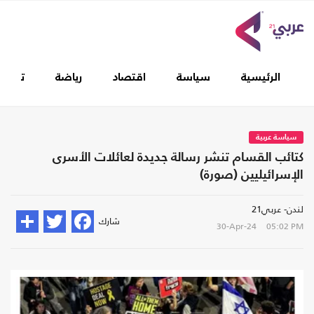
الرئيسية
سياسة
اقتصاد
رياضة
تغطيا
سياسة عربية
كتائب القسام تنشر رسالة جديدة لعائلات الأسرى
الإسرائيليين (صورة)
لندن- عربي21
شارك
30-Apr-24
05:02 PM