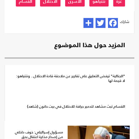
غزة
نتنياهو
الأسرى
الاحتلال
القسام
شارك
المزيد حول هذا الموضوع
‏"الجنائية" ترفض التعليق على تقارير عن ملاحقة قادة الاحتلال.. ونتنياهو:
لا قيمة لها‏
القسام تبث مشاهد لتدمير جرافة للاحتلال في بيت حانون (شاهد)
مسؤول إسرائيلي: خوف داخلي
من إصدار مذكرة اعتقال بحق