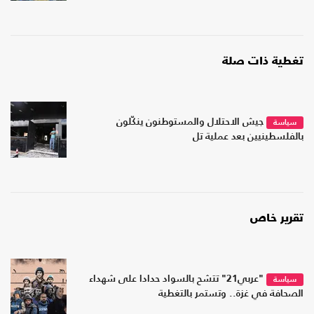
تغطية ذات صلة
جيش الاحتلال والمستوطنون ينكّلون
سياسة
بالفلسطينيين بعد عملية تل
تقرير خاص
"عربي21" تتشح بالسواد حدادا على شهداء
سياسة
الصحافة في غزة.. وتستمر بالتغطية