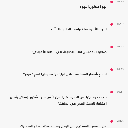
05:25
يهودٌ يدينون اليهود
05:07
الحرب الأمريكية الإيرانية.. النتائج والمآلات
04:42
صعود التقدميين يقلب الطاولة على النظام الأمريكي!
03:23
ارتفاع بأسعار النفط بعد إعلان إيران عن شروطها لفتح "هرمز"
00:31
مع صعود تركيا في المتوسط والقرن الأفريقي.. شكوى إسرائيلية من
الافتقار للعمق البحري في المنطقة
21:56
عن التصعيد العسكري في اليمن وتحالف مكة للدفاع المشترك