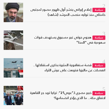
2
إعلام إيراني ينشر أول ظهور مصور لمجتبى
سياسة
خامنئي منذ توليه منصب المرشد (شاهد)
3
هجوم حوثي غير مسبوق يستهدف قوات
سياسة
سعودية في "المخا"
4
قصة سنغافورة المثيرة بذكرى استقلالها..
سياسة
انفصلت عن ماليزيا فتربعت على عرش الثراء
5
خبير مصري لـ"عربي21": تركيا تريد جر القاهرة
سياسة
لاتفاق مكة.. ما الذي يؤخر انضمامها؟