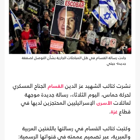
جاءت رسالة القسام في ظل المباحثات الجارية بشأن التوصل لصفقة
جديدة- جيتي
نشرت كتائب الشهيد عز الدين
الجناح العسكري
القسام
لحركة حماس، اليوم الثلاثاء، رسالة جديدة موجهة
لعائلات
الإسرائيليين المحتجزين لديها في
الأسرى
قطاع
.
غزة
وكتبت كتائب القسام في رسالتها باللغتين العربية
والعبرية، عبر تصميم عممته في قنواتها الرسمية: