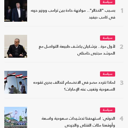
سياسة
1
بسبب "الذخائر".. مواجهة حادة بين ترامب ووزير حربه
في كامب ديفيد
سياسة
2
لأول مرة.. بزشكيان يكشف طبيعة التواصل مع
المرشد مجتبى خامنئي
سياسة
3
لماذا تتردد مصر في الانضمام لتحالف بحري تقوده
السعودية وتغيب عنه الإمارات؟
سياسة
4
الحوثي: استهدفنا تحشيدات سعودية واسعة
وأوقعنا مئات القتلى والجرحى