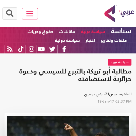
سياسة
سياسة عربية
مقابلات
حقوق وحريات
ملفات وتقارير
اختبار
سياسة دولية
سياسة عربية
مطالبة أبو تريكة بالتبرع للسيسي ودعوة
جزائرية لاستضافته
القاهرة- عربي21- زكي توفيق
19-Jan-17
02:37 PM