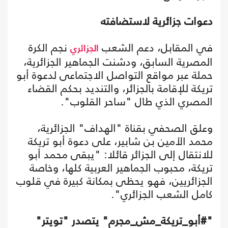
دعوات جزائرية لاستضافته
في المقابل، دعم الشعب
نجم الكرة
الجزائري
المصرية السابق، ودشنت الجماهير الجزائرية،
حملة عبر مواقع التواصل الاجتماعى لدعوة أبو
تريكة للإقامة بالجزائر، والتنديد بحكم القضاء
المصري الذي طال "ساحر القلوب".
وعلق الصحفي بقناة "الهداف" الجزائرية،
محمد الأمين بن شابير، على دعوة أبو تريكة
للانتقال إلى الجزائر قائلا: "يبقى محمد أبو
تريكة، محبوب الجماهير العربية كلها، وخاصة
الجزائريين، فهو يحظى بمكانة كبيرة في قلوب
كامل الشعب الجزائري".
"#أبو_تريكة_مش_مجرم" يتصدر "تويتر"