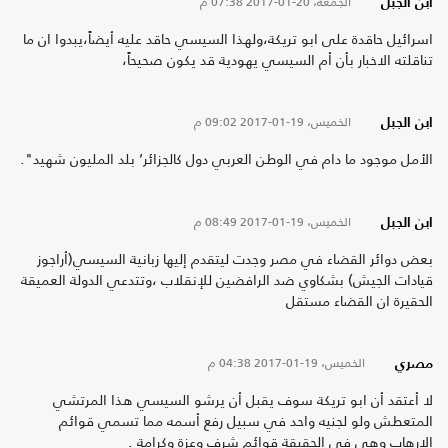
الجمعة، 20-01-2017
07:38 م
ابن الجبل
اسرائيل حاقدة على ابو تريكة،ولهذا السيسي حاقد عليه أيضاً،يبدوا ان ما
تناقلته الاخبار بأن أم السيسي يهودية قد يكون صحيحاً،
الخميس، 19-01-2017
09:02 م
ابن الجبل
الأمل موجود ما دام في الوطن العربي دول كالجزائر‘ بلد المليون شهيد".
الخميس، 19-01-2017
08:49 م
ابن الجبل
بعض دوائر القضاء في مصر وجدت ليتقدم إليها زبانية السيسي(أراجوز
قيادات الجيش) بشكاوي ضد الرافضين للإنقلاب ،وتتدعي الدولة العميقة
الحقيرة ان القضاء مستقل
الخميس، 19-01-2017
04:38 م
مصري
لا أعتقد أن ابو تريكة سوف يقبل أن يرشو السيسي هذا المرتشي
المتعطش ولو لجنيه واحد في سبيل رفع أسمه مما تسمي قوائم
الإرهاب وهي في الحقيقة قوائم شرف وعزة وكرامة .