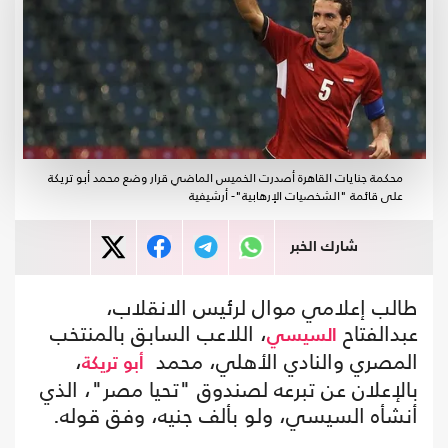
محكمة جنايات القاهرة أصدرت الخميس الماضي قرار وضع محمد أبو تريكة
على قائمة "الشخصيات الإرهابية"- أرشيفية
شارك الخبر
طالب إعلامي موال لرئيس الانقلاب،
عبدالفتاح
، اللاعب السابق بالمنتخب
السيسي
المصري والنادي الأهلي، محمد
،
أبو تريكة
بالإعلان عن تبرعه لصندوق "تحيا مصر"، الذي
أنشأه السيسي، ولو بألف جنيه، وفق قوله.