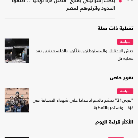
17:37
باحث إسرائيلي يقترح "فصل غزة نهائيًا".. أغلقوا
الحدود واتركوهم لمصر
تغطية ذات صلة
سياسة
جيش الاحتلال والمستوطنون ينكّلون بالفلسطينيين بعد
عملية تل
تقرير خاص
سياسة
"عربي21" تتشح بالسواد حدادا على شهداء الصحافة في
غزة.. وتستمر بالتغطية
الأكثر قراءة اليوم