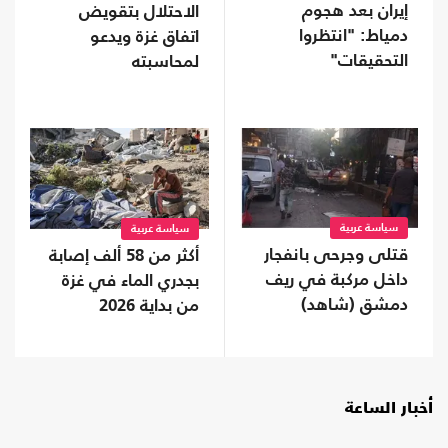
إيران بعد هجوم
الاحتلال بتقويض
دمياط: "انتظروا
اتفاق غزة ويدعو
التحقيقات"
لمحاسبته
سياسة عربية
سياسة عربية
قتلى وجرحى بانفجار
أكثر من 58 ألف إصابة
داخل مركبة في ريف
بجدري الماء في غزة
دمشق (شاهد)
من بداية 2026
أخبار الساعة