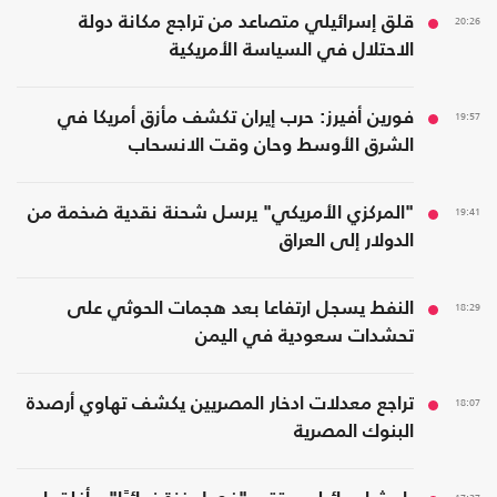
20:26
قلق إسرائيلي متصاعد من تراجع مكانة دولة
الاحتلال في السياسة الأمريكية
19:57
فورين أفيرز: حرب إيران تكشف مأزق أمريكا في
الشرق الأوسط وحان وقت الانسحاب
19:41
"المركزي الأمريكي" يرسل شحنة نقدية ضخمة من
الدولار إلى العراق
18:29
النفط يسجل ارتفاعا بعد هجمات الحوثي على
تحشدات سعودية في اليمن
18:07
تراجع معدلات ادخار المصريين يكشف تهاوي أرصدة
البنوك المصرية