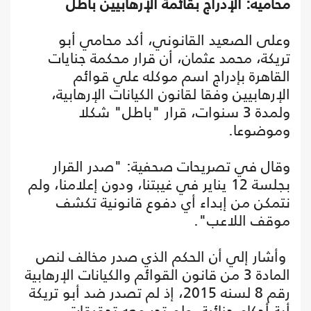
محاميه: الإدراج بقائمة الإرهابيين باطل
وعلى الصعيد القانوني، أكد محامي أبو
تريكة، محمد عثمان، أن قرار محكمة جنايات
القاهرة بإدراج اسم موكله علي قوائم
الإرهابيين وفقا لقانون الكيانات الإرهابية،
ولمدة 3 سنوات، قرار "باطل" شكلا
وموضوعا.
وقال في تصريحات صحفية: "صدر القرار
بجلسة 12 يناير في غيبتنا، ودون إعلامنا، ولم
نتمكن من إبداء أي دفوع قانونية تكشف
موقف اللاعب".
وأشار إلي أن الحكم الذي صدر مخالف لنص
المادة 3 من قانون القوائم والكيانات الإرهابية
رقم 8 لسنه 2015، إذ لم تصدر ضد أبو تريكة
أية أحكام جنائية، ولم تجر معه تحقيقات