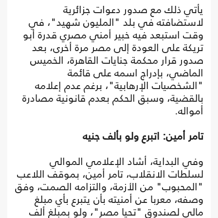
يأتي ذلك مع صدور دعوات جزائرية
لاستضافته في بلد "المليون شهيد"، في
وقت استبعد فيه خبير أمني مصري قدرة أبو
تريكة على العودة إلى مصر مرة أخرى، بعد
صدور قرار محكمة جنايات القاهرة، الخميس
الماضي، بإدراج اسمه على قائمة
"الشخصيات الإرهابية"، برغم عدم إعلامه
بالقضية، وسبق الحكم بعدم قانونية مصادرة
أمواله.
تامر أمين: اتبرع ولو بألف جنيه
وفي البداية، أشاد الإعلامي الموالي
لسلطات الانقلاب، تامر أمين، بموقف اللاعب
"المحبوب" من الأزمة، والتزامه الصمت، وفق
وصفه، معربا عن أمنيته بأن يتبرع بأي مبلغ
مالي لصندوق "تحيا مصر"، ولو بمبلغ ألف