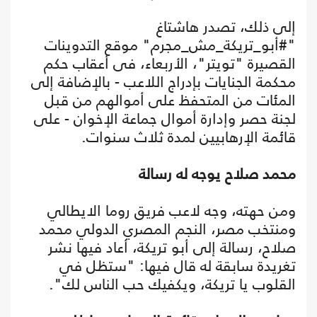
إلى ذلك، تصدر هاشتاغ
"#أبو_تريكة_مش_مجرم" موقع التدوينات
القصيرة "تويتر"، الأربعاء، فى أعقاب حكم
محكمة الجنايات بإدراج اللاعب - بالإضافة إلى
المئات من المتحفظ على أموالهم من قبل
لجنة حصر وإدارة أموال جماعة الإخوان - على
قائمة الإرهابيين لمدة ثلاث سنوات.
محمد صلاح يوجه له رسالة
ومن حهته، وجه لاعب فريق روما الايطالي
ومنتخب مصر، النجم المصري الدولي محمد
صلاح، رسالة إلى أبو تريكة، أعاد فيها نشر
تغريدة سابقة له قال فيها: "ستظل في
القلوب يا تريكة، ويكفيك حب الناس لك".