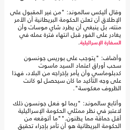
وقال أليكس سالموند: "من غير المقبول على
الإطلاق أن تعلن الحكومة البريطانية أن الأمر
منته، بل ينبغي أن يطرد شاي موسات وأن
يغادر على الفور قبل انتهاء فترة عمله في
.
السفارة الإسرائيلية
وأضاف: "يتوجب على بوريس جونسون
سحب أوراق اعتماد السيد ماسوت
كدبلوماسي وأن يأمر بإخراجه من البلاد، فهذا
على وجه التأكيد ما كان سيحصل لو كانت
الظروف معكوسة".
وأتابع سالموند: "ربما لو فعل جونسون ذلك
لاعتبر في نظر ممثلي الحكومة الإسرائيلية
أقل حماقة مما يظنون.""ما أتوقعه من
الحكومة البريطانية هو أن تأمر بإجراء تحقيق