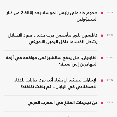
08:16
هجوم حاد على رئيس الموساد بعد إقالة 2 من كبار
المسؤولين
07:25
كارلسون يلوح بتأسيس حزب جديد.. نفوذ الاحتلال
يشعل انقساما داخل اليمين الأمريكي
07:04
الغارديان: هل يدفع سانشيز ثمن مواقفه في أزمة
المهاجرين إلى سبتة؟
07:02
الإمارات تستثمر لإنشاء أكبر مركز بيانات للذكاء
الاصطناعي في اليابان.. كم بلغت تكلفته؟
05:22
عن تهديدات المناخ في المغرب العربي