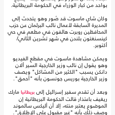
بواحد من كبار الوزراء في الحكومة البريطانية.
وكان شاي ماسوت قد صُور وهو يتحدث إلى
المديرة السابقة لأعمال نائب البرلمان عن حزب
المحافظين روبرت هالفون في مطعم في حي
كينسنغتون بلندن في شهر تشرين الثاني/
أكتوبر.
ويمكن مشاهدة ماسوت في مقطع الفيديو
وهو يقول إن نائب وزير الخارجية السير ألان
دانكن يسبب "الكثير من المشاكل" ويصف
وزير الخارجية بوريس جونسون بأنه "أحمق".
وبعد أن تقدم سفير إسرائيل إلى
مارك
بريطانيا
ريغيف باعتذار قالت الحكومة البريطانية إن
الموضوع يعتبر منته، إلا أن أليكس سالموند
وصف ذلك بأنه "غير مقبول على الإطلاق".