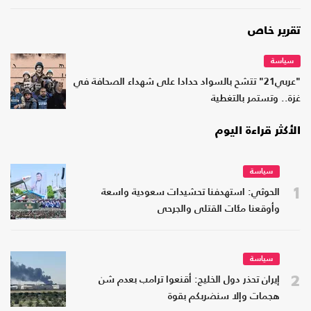
تقرير خاص
سياسة
"عربي21" تتشح بالسواد حدادا على شهداء الصحافة في
غزة.. وتستمر بالتغطية
الأكثر قراءة اليوم
سياسة
1
الحوثي: استهدفنا تحشيدات سعودية واسعة
وأوقعنا مئات القتلى والجرحى
سياسة
2
إيران تحذر دول الخليج: أقنعوا ترامب بعدم شن
هجمات وإلا سنضربكم بقوة