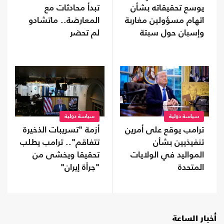
يوسع تحقيقاته بشأن
تبدأ محادثات مع
اتهام مسؤولين مغاربة
المعارضة.. ماتشادو
وإسبان حول سبتة
لم تحضر
سياسة دولية
سياسة دولية
ترامب يوقع على أمرين
أزمة "تسريبات الذخيرة
تنفيذيين بشأن
تتفاقم".. ترامب يطلب
المواليد في الولايات
تحقيقا ويخشى من
المتحدة
"جرأة إيران"
أخبار الساعة