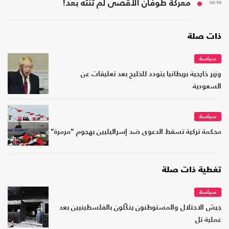
04:59
معركة طوفان الأقصى لم تنته بعد!
ذات صلة
سياسة
وزير خارجية بريطانيا يتودد للخليج بعد تعليقات عن
السعودية
سياسة
محكمة تركية تسقط الدعوى ضد إسرائيليين بهجوم "مرمرة"
تغطية ذات صلة
سياسة
جيش الاحتلال والمستوطنون ينكّلون بالفلسطينيين بعد
عملية تل