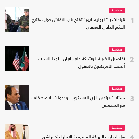
سياسة
1
قيادات بـ "البوليساريو" تفتح باب النقاش حول مقترح
الحكم الذاتي المغربي
سياسة
2
تفاصيل الضربة الوشيكة على إيران.. لهذا السبب
أصيب الأمريكيون بالذهول
سياسة
3
ممثلات يرتدين الزي العسكري.. ودعوات للاصطفاف
مع السيسي
سياسة
4
هل انهارت التهدئة السعودية الإماراتية؟ تراشق