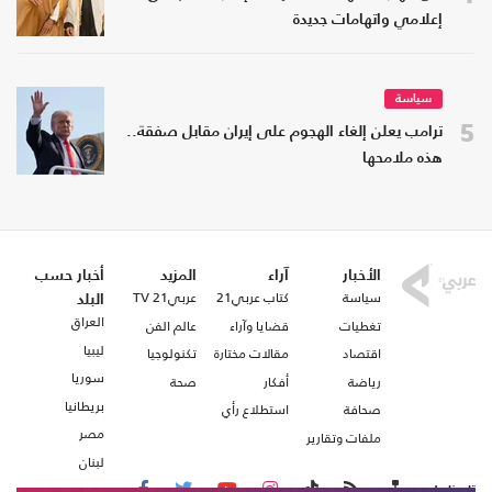
إعلامي واتهامات جديدة
سياسة
5
ترامب يعلن إلغاء الهجوم على إيران مقابل صفقة..
هذه ملامحها
الأخبار
آراء
المزيد
أخبار حسب
سياسة
كتاب عربي21
عربي21 TV
البلد
العراق
تغطيات
قضايا وآراء
عالم الفن
ليبيا
اقتصاد
مقالات مختارة
تكنولوجيا
سوريا
رياضة
أفكار
صحة
بريطانيا
صحافة
استطلاع رأي
مصر
ملفات وتقارير
لبنان
تابعنا على