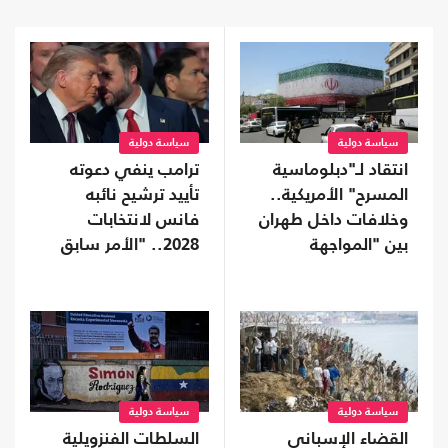
سياسة دولية
سياسة دولية
انتقاد لـ"دبلوماسية
ترامب ينفي دعوته
المسرح" الأمريكية..
تأييد ترشيح نائبه
وخلافات داخل طهران
فانس لانتخابات
بين "المواجهة
2028.. "الأمر سابق
والتفاوض"
لأوانه"
سياسة دولية
سياسة دولية
القضاء الإسباني
السلطات الفنزويلية