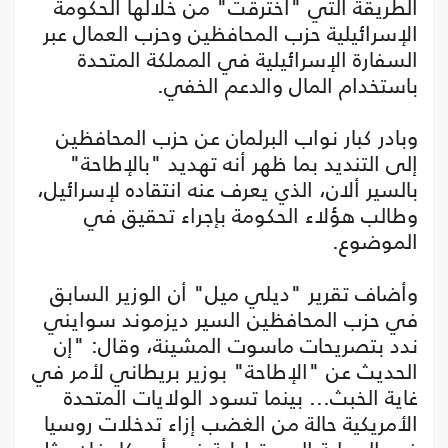
الطريقة التي "اخترقت" من خلالها الحكومة
الإسرائيلية حزب المحافظين وحزب العمال عبر
السفارة الإسرائيلية في المملكة المتحدة
باستخدام المال والدعم الخفي.
وبادر كبار نواب البرلمان عن حزب المحافظين
إلى التنديد بما ظهر أنه تهديد "بالإطاحة"
بالسير ألان، الذي يعرف عنه انتقاده لإسرائيل،
وطالب هؤلاء الحكومة بإجراء تحقيق في
الموضوع.
وأضاف تقرير "ديلي ميل" أن الوزير السابق
في حزب المحافظين السير ديزموند سوايني
ندد بتصريحات ماسوت المشينة، وقال: "إن
الحديث عن "الإطاحة" بوزير بريطاني لأمر في
غاية الخبث... بينما تسود الولايات المتحدة
الأمريكية حالة من الغضب إزاء تدخلات روسيا