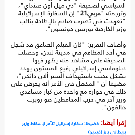
السياسي لصحيفة "ذي ميل أون صنداي"،
وترجمته "
عربي21
" إن السفارة الإسرائيلية
"تعهدت في تصرف صادم بالإطاحة بنائب
وزير الخارجية بوريس جونسون".
وأضاف التقرير: "كان الفيلم الصاعق قد سُجل
في أحد المطاعم في مدينة لندن، وحصلت
الصحيفة على مشاهد منه يظهر فيها
دبلوماسي إسرائيلي رفيع المستوى يهدد
بشكل عجيب باستهداف السير ألان دانكن"،
مضيفا أن "المذهل في الأمر أنه يحرض على
ذلك في حواره مع واحدة من كبار مساعدي
وزير آخر في حزب المحافظين هو روبرت
هالفون".
إقرأ أيضا:
فضيحة: سفارة إسرائيل تتآمر لإسقاط وزير
بريطاني بارز (فيديو)