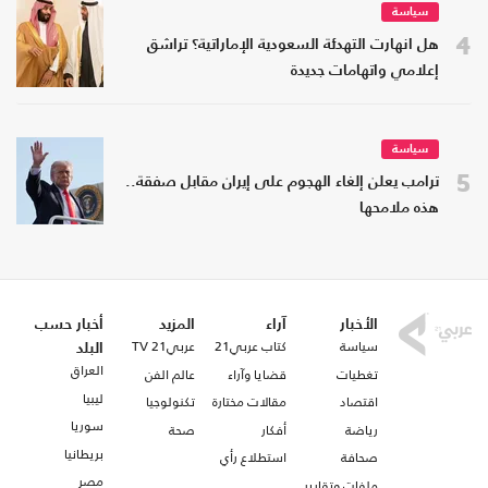
سياسة
4
هل انهارت التهدئة السعودية الإماراتية؟ تراشق
إعلامي واتهامات جديدة
سياسة
5
ترامب يعلن إلغاء الهجوم على إيران مقابل صفقة..
هذه ملامحها
الأخبار
آراء
المزيد
أخبار حسب
سياسة
كتاب عربي21
عربي21 TV
البلد
العراق
تغطيات
قضايا وآراء
عالم الفن
ليبيا
اقتصاد
مقالات مختارة
تكنولوجيا
سوريا
رياضة
أفكار
صحة
بريطانيا
صحافة
استطلاع رأي
مصر
ملفات وتقارير