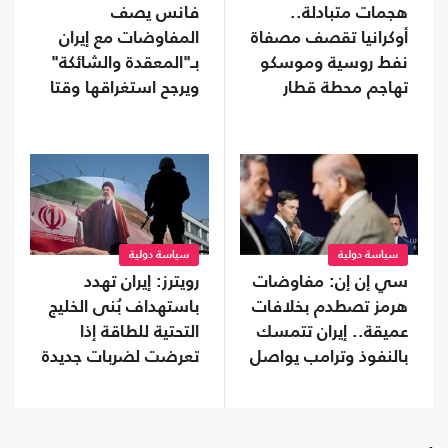
هجمات متبادلة..
فانس يصف
أوكرانيا تقصف مصفاة
المفاوضات مع إيران
نفط روسية وموسكو
بـ"المعقدة والشائكة"
تهاجم محطة قطار
ويرجح استغراقها وقتا
سياسة دولية
سياسة دولية
سي إن إن: مفاوضات
رويترز: إيران تهدد
هرمز تصطدم بخلافات
باستهداف بُنى الخليج
عميقة.. إيران تتمسك
التحتية للطاقة إذا
بالنفوذ وترامب يواصل
تعرضت لضربات جديدة
التهديد