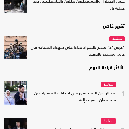
جيش الاحتلال والمستوطنون ينكّلون بالفلسطينيين بعد
عملية تل
تقرير خاص
سياسة
"عربي21" تتشح بالسواد حدادا على شهداء الصحافة في
غزة.. وتستمر بالتغطية
الأكثر قراءة اليوم
سياسة
1
عبد الرحمن السيد يفوز في انتخابات الديمقراطيين
بميشيغان.. تعرف إليه
سياسة