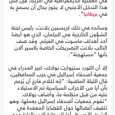
في العملية الديمقراطية في أمريكا، فإن مثل
هذا التدخل الأجنبي لا يجوز بحال أن يسمح به
في
".
بريطانيا
وسانده في ذلك كريسبين بلانت، رئيس لجنة
الشؤون الخارجية في البرلمان، الذي هو أيضا
أحد أهداف ماسوت في الفيلم. وقد صف
النائب بلانت التصريحات الخاصة بالسير ألان
بأنها "مستهجنة".
إلا أن اللورد ستيوارت بولاك، كبير المدراء في
جمعية أصدقاء إسرائيل في حزب المحافظين،
قال الليلة الماضية: "إنه لكلام فارغ أن يُزعم
بأن أيا من الأحزاب السياسية تم الاستيلاء
عليه من قبل منظمة ما، وأضاف بولاك:
"تقوم جمعيات أصدقاء إسرائيل بعملها، وهو
تثقيف أعضائها حول القضايا المعقدة في
الشرق الأوسط. أما السفارة الإسرائيلية فهي