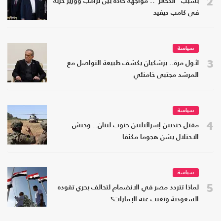
2
بسبب "الذخائر".. مواجهة حادة بين ترامب ووزير حربه
في كامب ديفيد
سياسة
3
لأول مرة.. بزشكيان يكشف طبيعة التواصل مع
المرشد مجتبى خامنئي
سياسة
4
مقتل جنديين إسرائيليين جنوب لبنان.. وجيش
الاحتلال يشن هجوما مكثفا
سياسة
5
لماذا تتردد مصر في الانضمام لتحالف بحري تقوده
السعودية وتغيب عنه الإمارات؟