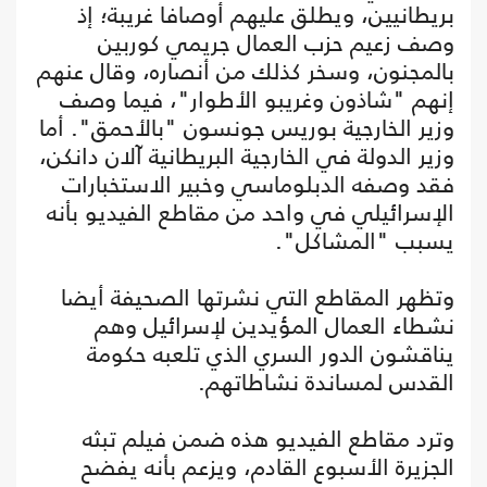
بريطانيين، ويطلق عليهم أوصافا غريبة؛ إذ
وصف زعيم حزب العمال جريمي كوربين
بالمجنون، وسخر كذلك من أنصاره، وقال عنهم
إنهم "شاذون وغريبو الأطوار"، فيما وصف
وزير الخارجية بوريس جونسون "بالأحمق". أما
وزير الدولة في الخارجية البريطانية آلان دانكن،
فقد وصفه الدبلوماسي وخبير الاستخبارات
الإسرائيلي في واحد من مقاطع الفيديو بأنه
يسبب "المشاكل".
وتظهر المقاطع التي نشرتها الصحيفة أيضا
نشطاء العمال المؤيدين لإسرائيل وهم
يناقشون الدور السري الذي تلعبه حكومة
القدس لمساندة نشاطاتهم.
وترد مقاطع الفيديو هذه ضمن فيلم تبثه
الجزيرة الأسبوع القادم، ويزعم بأنه يفضح