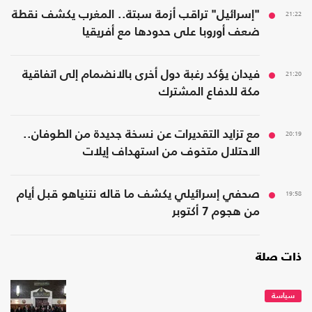
21:22
"إسرائيل" تراقب أزمة سبتة.. المغرب يكشف نقطة
ضعف أوروبا على حدودها مع أفريقيا
21:20
فيدان يؤكد رغبة دول أخرى بالانضمام إلى اتفاقية
مكة للدفاع المشترك
20:19
مع تزايد التقديرات عن نسخة جديدة من الطوفان..
الاحتلال متخوف من استهداف إيلات
19:58
صحفي إسرائيلي يكشف ما قاله نتنياهو قبل أيام
من هجوم 7 أكتوبر
ذات صلة
سياسة