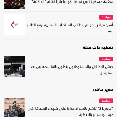
محكمة عسكرية تبرئ قياديا إخوانيا بارزا قتلته "الداخلية"
سياسة
أسرة قيادي إخواني تطالب السلطات المصرية برفع الظلم
عنه
تغطية ذات صلة
سياسة
جيش الاحتلال والمستوطنون ينكّلون بالفلسطينيين بعد
عملية تل
تقرير خاص
سياسة
"عربي21" تتشح بالسواد حدادا على شهداء الصحافة في
غزة.. وتستمر بالتغطية