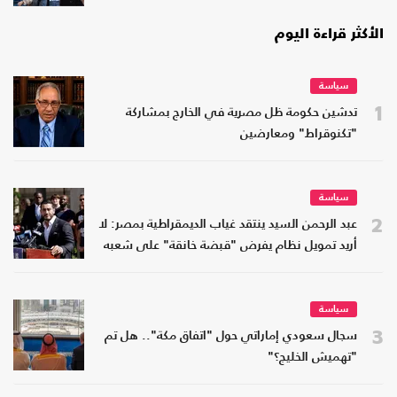
الأكثر قراءة اليوم
سياسة
1
تدشين حكومة ظل مصرية في الخارج بمشاركة
"تكنوقراط" ومعارضين
سياسة
2
عبد الرحمن السيد ينتقد غياب الديمقراطية بمصر: لا
أريد تمويل نظام يفرض "قبضة خانقة" على شعبه
سياسة
3
سجال سعودي إماراتي حول "اتفاق مكة".. هل تم
"تهميش الخليج؟"