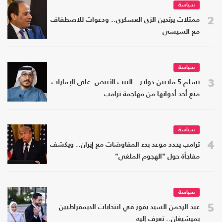
سياسة
2
ممثلات يرتدين الزي العسكري.. ودعوات للاصطفاف
مع السيسي
سياسة
3
تسلم 5 ملايين دولار.. البيت الأبيض: على الإمارات
منع أحد أدواتها من مهاجمة ترامب
سياسة
4
ترامب يحدد موعد بدء المفاوضات مع إيران.. ويكشف
مفاجأة حول "الهجوم الملغي"
سياسة
5
عبد الرحمن السيد يفوز في انتخابات الديمقراطيين
بميشيغان.. تعرف إليه