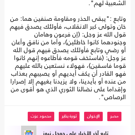
الشعبية لهم".
وتابع :"يبقى الحذر ومقاومة صنفين هما: من
خان وتولى كبر الانقلاب، فأولئك يصدق فيهم
قول الله عز وجل: (إن فرعون وهامان
وجنودهما كانوا خاطئين)، وأما من نافق وأعان
أو رضي وتابع فأولئك يصدق فيهم قول الله
عز وجل: (فاستخف قومه فأطاعوه إنهم كانوا
قوما فاسقين)، فهولاء نستعين بالله عليهم
فهو القادر أن يكف أيديهم أو يصيبهم بعذاب
من عنده أو بأيدينا، ولا يزيدنا بغيهم إلا إصرارا
وإقداما على نضالنا الثوري الذي هو أقوى من
الرصاص".
مصر
الإخوان
ثورة يناير
محمود عزت
تابع آخر الأخبار على جوجل نيوز