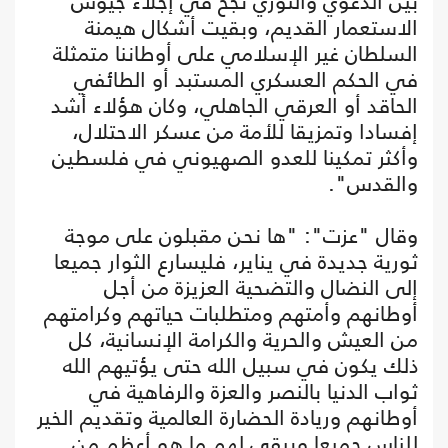
بين الدعوي والثوري نجح في إجلاء جيوش
الاستعمار القديم، وبقيت أشكال هيمنة
السلطان غير الإسلامي على أوطاننا متمثلة
في الحكم العسكري المستبد أو الطائفي
الحاقد أو العرقي الجاهلي، وكان هؤلاء أشد
إفسادا وتمزيقا للأمة من عسكر الاحتلال،
وأكثر تمكينا للعدو الصهيوني في فلسطين
والقدس".
وقال "عزت": "ها نحن مقبلون على موجة
ثورية جديدة في يناير، فليسارع الثوار جميعا
إلى النضال والتضحية العزيزة من أجل
أوطانهم وأمتهم ومتطلبات حياتهم وكرامتهم
من العيش والحرية والكرامة الإنسانية، كل
ذلك يكون في سبيل الله حتى يؤتيهم الله
ثواب الدنيا بالنصر والعزة والرفاهية في
أوطانهم وريادة الحضارة العالمية وتقديم الخير
للناس جميعا ويبقى لهم ما هو أعظم من