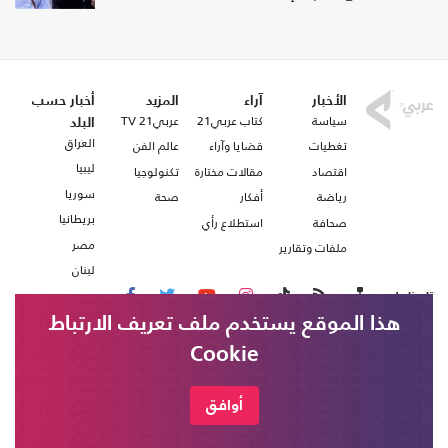
الأخبار
آراء
المزيد
أخبار حسب
سياسة
كتاب عربي21
عربي21 TV
البلد
العراق
تغطيات
قضايا وآراء
عالم الفن
ليبيا
اقتصاد
مقالات مختارة
تكنولوجيا
سوريا
رياضة
أفكار
صحة
بريطانيا
صحافة
استطلاع رأي
مصر
ملفات وتقارير
لبنان
تابعنا على
هذا الموقع يستخدم ملف تعريف الارتباط
Cookie
من نحن
اتصل بنا
التلفزيون السوري: قوات الاحتلال الإسرائيلي
شروط الاستخدام
أوافق
خبر عاجل
تتوغل في قرية الصمدانية الشرقية بريف
عربي21 ، جميع الحقوق محفوظة @ 2020
القنيطرة