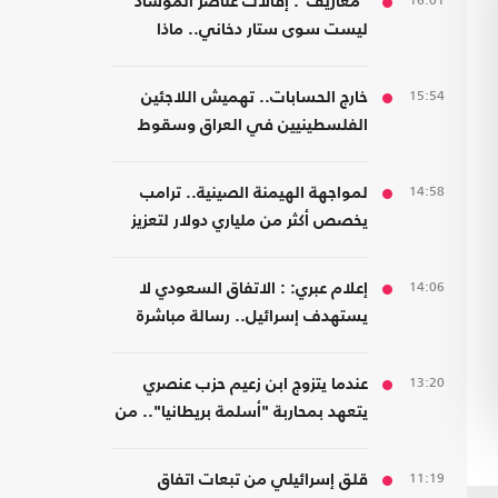
16:01
"معاريف": إقالات عناصر الموساد
ليست سوى ستار دخاني.. ماذا
يحدث؟
15:54
خارج الحسابات.. تهميش اللاجئين
الفلسطينيين في العراق وسقوط
المسؤولية المؤسسية
14:58
لمواجهة الهيمنة الصينية.. ترامب
يخصص أكثر من ملياري دولار لتعزيز
إنتاج المعادن الحيوية
14:06
إعلام عبري: : الاتفاق السعودي لا
يستهدف إسرائيل.. رسالة مباشرة
إلى إيران
13:20
عندما يتزوج ابن زعيم حزب عنصري
يتعهد بمحاربة "أسلمة بريطانيا".. من
مسلمة!
11:19
قلق إسرائيلي من تبعات اتفاق