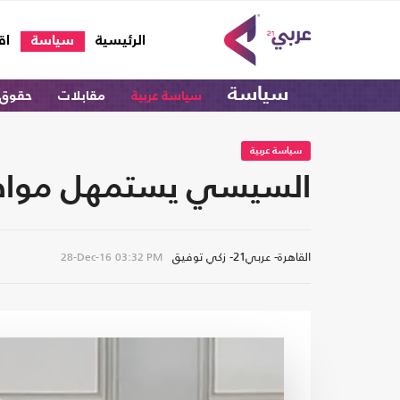
(current)
الرئيسية
سياسة
اق
سياسة
سياسة عربية
مقابلات
حقوق 
سياسة عربية
السيسي يستمهل مواطنيه 6 أشهر قبل 25 يناير: مست
القاهرة- عربي21- زكي توفيق
28-Dec-16
03:32 PM