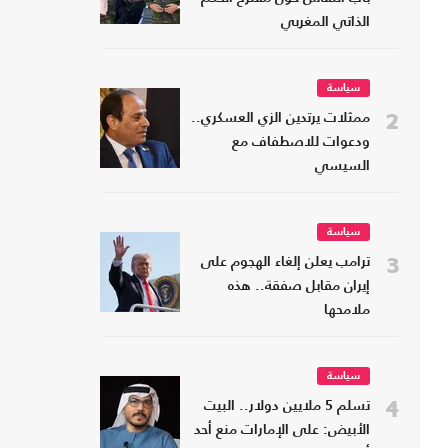
الذاتي المغربي
سياسة
2
ممثلات يرتدين الزي العسكري..
ودعوات للاصطفاف مع
السيسي
سياسة
3
ترامب يعلن إلغاء الهجوم على
إيران مقابل صفقة.. هذه
ملامحها
سياسة
4
تسلم 5 ملايين دولار.. البيت
الأبيض: على الإمارات منع أحد