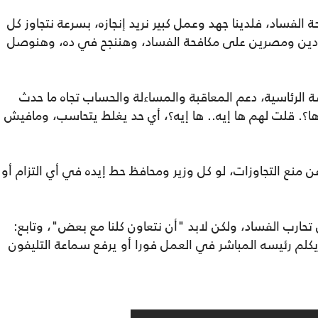
لفساد، فلدينا جهد وعمل كبير نريد إنجازه، بسرعة نتجاوز كل
 جادين ومصرين على مكافحة الفساد، وهننجح في ده، وهنوصل
ة الرئاسية، دعم المعاقبة والمساءلة والحساب تجاه ما حدث
ها؟. قلت لهم ها إيه.. ها إيه؟، أي حد يغلط يتحاسب، ومافيش
منع التجاوزات، لو كل وزير ومحافظ حط إيده في أي التزام أو
 تحارب الفساد، ولكن لابد "أن نتعاون كلنا مع بعض"، وتابع:
لم رئيسه المباشر في العمل فورا أو يرفع سماعة التليفون