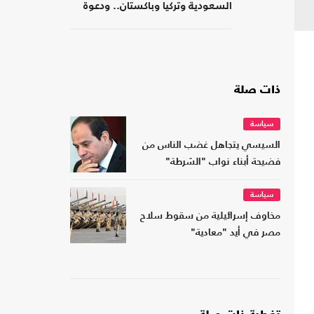
السعودية وتركيا وباكستان.. ودعوة
لتشكيل تحالفات موازية
ذات صلة
سياسة
السيسي يتجاهل غضب الناس من
فضيحة أبناء نواب "الشرطة"
سياسة
مخاوف إسرائيلية من سقوط سلاح
مصر في أيد "معادية"