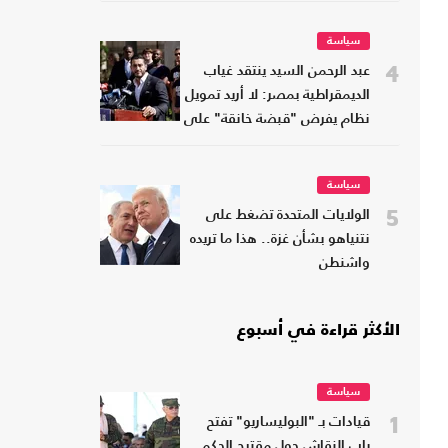
سياسة
4
عبد الرحمن السيد ينتقد غياب
الديمقراطية بمصر: لا أريد تمويل
نظام يفرض "قبضة خانقة" على
شعبه
سياسة
5
الولايات المتحدة تضغط على
نتنياهو بشأن غزة.. هذا ما تريده
واشنطن
الأكثر قراءة في أسبوع
سياسة
1
قيادات بـ "البوليساريو" تفتح
باب النقاش حول مقترح الحكم