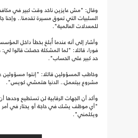
وقال: "مش عايزين ناخد وقت كبير في مكافحة ا
السلبيات التي تعوق مسيرة تقدمنا.. وإحنا
للمعدلات العالمية".
وأشار إلى أنه عندما أُبلغ بخطأ داخل المؤسس
فورا، قائلا: "لما المشكلة حصلت قالوا لي: 
حد كبير على الحساب".
وخاطب المسؤولين قائلا: "إنتوا مسؤولين عن 
مشروع بيتعمل.. الدنيا هتمشي كويس".
وأكد أن الجهات الرقابية لن تستطيع وحدها أن
"أي موظف يشك في حاجة أو يحتار في أمر يك
ويكلمني".