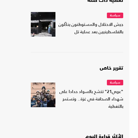
تغطية ذات صلة
سياسة
جيش الاحتلال والمستوطنون ينكّلون
بالفلسطينيين بعد عملية تل
تقرير خاص
سياسة
"عربي21" تتشح بالسواد حدادا على
شهداء الصحافة في غزة.. وتستمر
بالتغطية
الأكثر قراءة اليوم