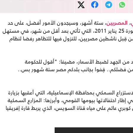
،
، ستة أشهر، وسيجدون الأمور أفضل، على حد
المصريين
قوله، مستبقا بذلك حلول الذكرى السادسة لثورة 25 يناير 2011، التي تأتي بعد أقل من شهر، في مستهل
لها الدعوات، من قِبل ناشطين مصريين، للنزول فيها للتظاهر رفضا لنظام
 من الجهد لضبط الأسعار، مضيفا: "أقول للحكومة
من فضلكم.. قِفوا بجانب بلدكم مصر ستة شهور بس..
استزراع السمكي بمحافظة الإسماعيلية، التي أعقبها بزيارة
طار احتفالاتها بيومها القومي، وأبرزها: المزارع السمكية
بري عائم على مياه قناة السويس، الذي يربط قارة إفريقيا