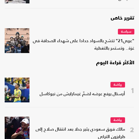
تقرير خاص
سياسة
"عربي21" تتشح بالسواد حدادا على شهداء الصحافة في
غزة.. وتستمر بالتغطية
الأكثر قراءة اليوم
رياضة
1
أرسنال يرفع عرضه لضمّ غيمارايش من نيوكاسل
رياضة
2
مالك فريق سعودي يثير جدلا بعد انتقال صلاح إلى
طرابزون التركي