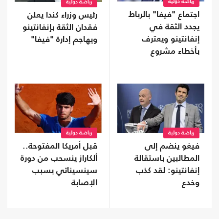
رياضة دولية
رياضة دولية
اجتماع "فيفا" بالرباط
رئيس وزراء كندا يعلن
يجدد الثقة في
فقدان الثقة بإنفانتينو
إنفانتينو ويعترف
ويهاجم إدارة "فيفا"
بأخطاء مشروع
الاستثمار
رياضة دولية
رياضة دولية
فيغو ينضم إلى
قبل أمريكا المفتوحة..
المطالبين باستقالة
ألكاراز ينسحب من دورة
إنفانتينو: لقد كذب
سينسيناتي بسبب
وخدع
الإصابة