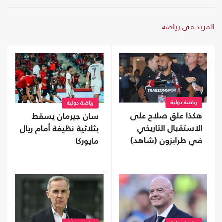
المزيد في رياضة
رياضة دولية
رياضة دولية
هكذا علق صلاح على
سان جيرمان يسقط
الاستقبال التاريخي
بثلاثية نظيفة أمام ريال
في طرابزون (شاهد)
مايوركا