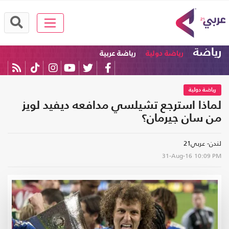
رياضة
رياضة دولية
رياضة عربية
رياضة دولية
لماذا استرجع تشيلسي مدافعه ديفيد لويز
من سان جيرمان؟
لندن- عربي21
31-Aug-16
10:09 PM