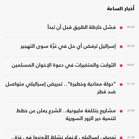
أخبار الساعة
05:26
فشل خارطة الطريق قبل أن تبدأ
05:24
إسرائيل ترفض أي حل في غزّة سوى التهجير
04:47
الثوابت والمتغيرات في دعوة الإخوان المسلمين
01:16
"دولة معادية وخطيرة".. تحريض إسرائيلي متواصل
ضد قطر
23:36
مشاريع بتكلفة مليونية.. الشرع يعلن عن خطط
لتنمية دير الزور السورية
22:24
تحريض إسرائيلي لإنهاء نشاط الأونروا في غزة..