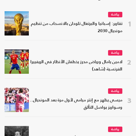
رياضة
1
تقارير: إسبانيا والبرتغال تلوحان بالانسحاب من تنظيم
مونديال 2030
رياضة
2
لامين يامال ورياض محرز يخطفان الأنظار في الريفييرا
الفرنسية (شاهد)
رياضة
3
ميسي يظهر مع إنتر ميامي لأول مرة بعد المونديال..
وسواريز يواصل التألق
رياضة