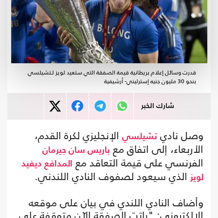
قدرت وسائل إعلام بريطانية قيمة الصفقة التي ستعيد لويز لـتشيلسي
بنحو 30 مليون جنيه إسترليني- أرشيفية
شارك الخبر
وصل نادي
الإنجليزي لكرة القدم،
تشيلسي
الأربعاء، إلى اتفاق مع
باريس سان جيرمان
الفرنسي على قيمة التعاقد مع
المدافع
ديفيد
الذي سيعود لصفوف النادي اللندني.
لويز
وأضاف النادي اللندي في بيان على موقعه
الإلكتروني: "باتت الصفقة الآن متوقفة على