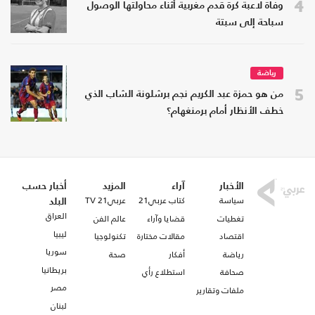
4
وفاة لاعبة كرة قدم مغربية أثناء محاولتها الوصول
سباحة إلى سبتة
رياضة
5
من هو حمزة عبد الكريم نجم برشلونة الشاب الذي
خطف الأنظار أمام برمنغهام؟
الأخبار
آراء
المزيد
أخبار حسب
سياسة
كتاب عربي21
عربي21 TV
البلد
العراق
تغطيات
قضايا وآراء
عالم الفن
ليبيا
اقتصاد
مقالات مختارة
تكنولوجيا
سوريا
رياضة
أفكار
صحة
بريطانيا
صحافة
استطلاع رأي
مصر
ملفات وتقارير
لبنان