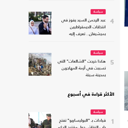
سياسة
4
عبد الرحمن السيد يفوز في
انتخابات الديمقراطيين
بميشيغان.. تعرف إليه
سياسة
5
هكذا خرجت "الشائعات" التي
تسببت في أزمة المهاجرين
بمدينة سبتة
الأكثر قراءة في أسبوع
سياسة
1
قيادات بـ "البوليساريو" تفتح
باب النقاش حول مقترح الحكم