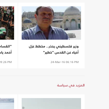
وزير فلسطيني يحذر.. مخطط عزل
"القسام"
أحياء عن القدس "خطير"
أحمد يا
(فيديو)
9:26 PM
24-Mar-16
06:16 PM
المزيد في سياسة