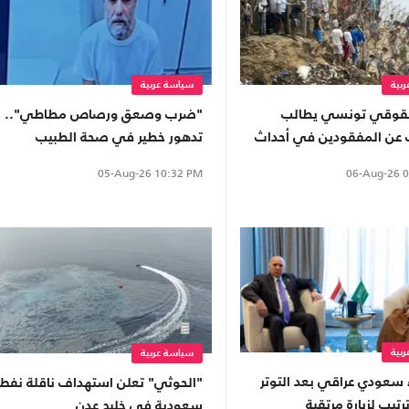
بية
سياسة عربية
قوقي تونسي يطالب
"ضرب وصعق ورصاص مطاطي"..
عن المفقودين في أحداث
تدهور خطير في صحة الطبيب
المعتقل حسام أبو صفقة
06-Aug-26
0
05-Aug-26
10:32 PM
بية
سياسة عربية
 سعودي عراقي بعد التوتر
"الحوثي" تعلن استهداف ناقلة نفط
ترتيب لزيارة مرتقبة
سعودية في خليج عدن