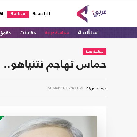
(current)
الرئيسية
سياسة
اق
سياسة
سياسة عربية
مقابلات
حقوق 
سياسة عربية
حماس تهاجم نتنياهو.. و
غزة- عربي21
24-Mar-16
07:41 PM