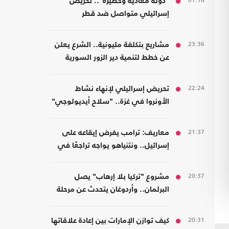
01:16
"دولة معادية وخطيرة".. تحريض
إسرائيلي متواصل ضد قطر
23:36
مشاريع بتكلفة مليونية.. الشرع يعلن
عن خطط لتنمية دير الزور السورية
22:24
تحريض إسرائيلي لإنهاء نشاط
الأونروا في غزة.. "سلاح أيديولوجي"
21:37
معاريف: ترامب يفرض إيقاعه على
إسرائيل.. ونتنياهو يواجه تراجعًا في
هامش القرار
20:37
مشروع "تركيا بلا إرهاب" يصل
البرلمان.. وأردوغان يتحدث عن مرحلة
جديدة
20:31
كيف توازن الإمارات بين إعادة علاقاتها