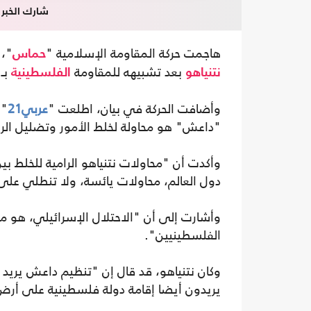
شارك الخبر
هاجمت حركة المقاومة الإسلامية "
"، 
حماس
بعد تشبيهه للمقاومة
بـ"
نتنياهو
الفلسطينية
وأضافت الحركة في بيان، اطلعت "
عربي21
" 
"داعش" هو محاولة لخلط الأمور وتضليل الرأي
وأكدت أن "محاولات نتنياهو الرامية للخلط 
دول العالم، محاولات يائسة، ولا تنطلي على 
وأشارت إلى أن "الاحتلال الإسرائيلي، هو من
الفلسطينيين".
وكان نتنياهو، قد قال إن "تنظيم داعش يريد إ
يريدون أيضا إقامة دولة فلسطينية على أرض إ