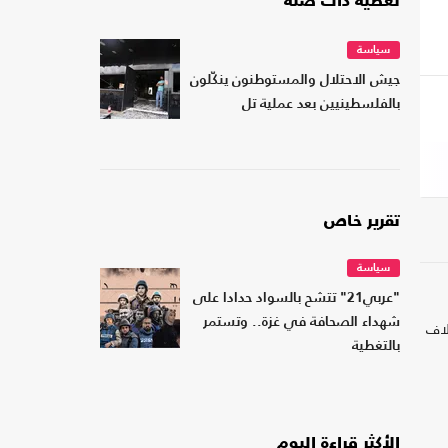
تغطية ذات صلة
سياسة
جيش الاحتلال والمستوطنون ينكّلون
بالفلسطينيين بعد عملية تل
تقرير خاص
سياسة
"عربي21" تتشح بالسواد حدادا على
شهداء الصحافة في غزة.. وتستمر
لاف
بالتغطية
الأكثر قراءة اليوم