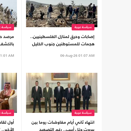
سياسة عربية
سياسة عر
إصابات وحرق لمنازل الفلسطينيين..
مرصد ح
هجمات للمستوطنين جنوب الخليل
بالكشف 
(شاهد)
"سبتة"
1:01 AM
06-Aug-26
01:07 AM
سياسة عربية
سياسة عر
انتهاء ثاني أيام مفاوضات روما بين
أول لقاء
بيروت وتل أبيب.. رغم التصعيد
الأخير.. 