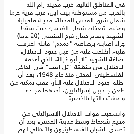
في المناطق التالية: غرب مدينة رام الله
بالقرب من مستوطنة بيت إيل، قرب قرية حزما
شمال شرق القدس المحتلة، مدينة قلقيلية
ومخيم شعفاط شمال القدس؛ حيث سقط
الشهيد وسام جمال فرج المنسي (20 عاما)
جراء إصابته برصاصة "دمدم" قاتلة اخترقت
قلبه، أطلقت عليه من قبل جنود الاحتلال،
إضافة للشهيد ثائر أبو غزالة، الذي أعدمه
الاحتلال في منطقة "تل ابيب" في الداخل
الفلسطيني المحتل منذ عام 1948، بعد أن
أطلق جنود الاحتلال عليه النار، عقب تمكنه من
طعن جنديين إسرائيليين، أحدهما مجندة
وصفت حالتها بالخطيرة.
وانسحبت قوات الاحتلال الإسرائيلي من
مخيم شعفاط وسط مدينة القدس، بعد أن
تصدى الشبان الفلسطينيون والأهالي لهم