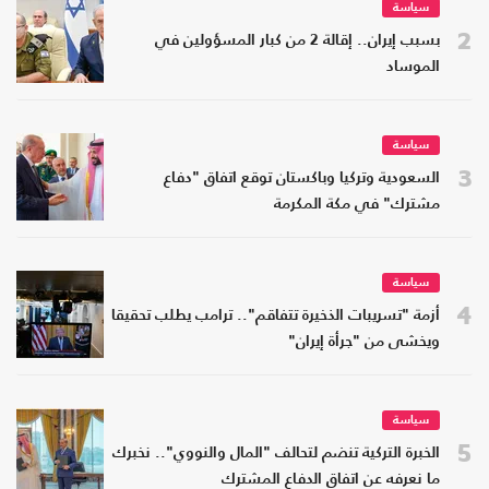
سياسة
2
بسبب إيران.. إقالة 2 من كبار المسؤولين في
الموساد
سياسة
3
السعودية وتركيا وباكستان توقع اتفاق "دفاع
مشترك" في مكة المكرمة
سياسة
4
أزمة "تسريبات الذخيرة تتفاقم".. ترامب يطلب تحقيقا
ويخشى من "جرأة إيران"
سياسة
5
الخبرة التركية تنضم لتحالف "المال والنووي".. نخبرك
ما نعرفه عن اتفاق الدفاع المشترك