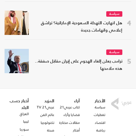
سياسة
4
هل انهارت التهدئة السعودية الإماراتية؟ تراشق
إعلامي واتهامات جديدة
سياسة
5
ترامب يعلن إلغاء الهجوم على إيران مقابل صفقة..
هذه ملامحها
الأخبار
آراء
المزيد
أخبار حسب
سياسة
كتاب عربي21
عربي21 TV
البلد
العراق
تغطيات
قضايا وآراء
عالم الفن
ليبيا
اقتصاد
مقالات مختارة
تكنولوجيا
سوريا
رياضة
أفكار
صحة