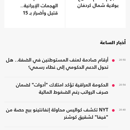
بولاية شمال كردفان
الهجمات الإيرانية..
قتيل وأضرار بـ 15
سفينة
أخبار الساعة
20:58
أرقام صادمة لعنف المستوطنين في الضفة.. هل
تحول الدعم الحكومي إلى غطاء رسمي؟
20:54
الحكومة العراقية تؤكد امتلاك "أدوات" لضمان
صرف الرواتب رغم الضغوط المالية
20:40
NYT تكشف كواليس محاولة إنفانتينو بيع حصة من
"فيفا" لشقيق كوشنر