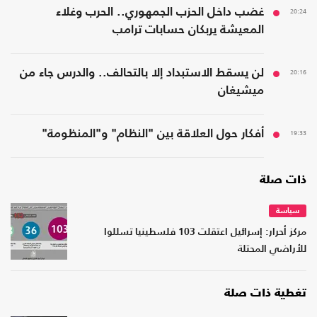
20:24
غضب داخل الحزب الجمهوري.. الحرب وغلاء
المعيشة يربكان حسابات ترامب
20:16
لن يسقط الاستبداد إلا بالتحالف.. والدرس جاء من
ميشيغان
19:33
أفكار حول العلاقة بين "النظام" و"المنظومة"
ذات صلة
سياسة
مركز أحرار: إسرائيل اعتقلت 103 فلسطينيا تسللوا
للأراضي المحتلة
تغطية ذات صلة