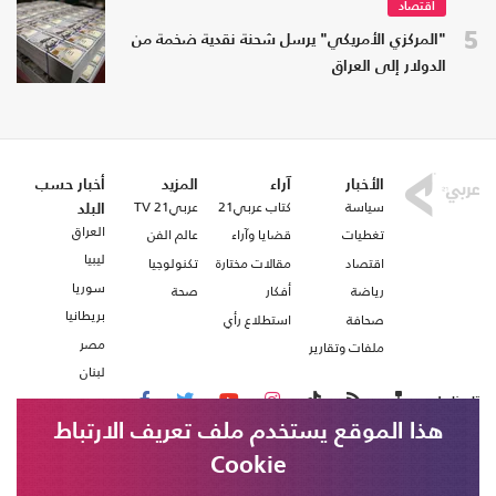
اقتصاد
5
"المركزي الأمريكي" يرسل شحنة نقدية ضخمة من
الدولار إلى العراق
الأخبار
آراء
المزيد
أخبار حسب
سياسة
كتاب عربي21
عربي21 TV
البلد
العراق
تغطيات
قضايا وآراء
عالم الفن
ليبيا
اقتصاد
مقالات مختارة
تكنولوجيا
سوريا
رياضة
أفكار
صحة
بريطانيا
صحافة
استطلاع رأي
مصر
ملفات وتقارير
لبنان
تابعنا على
هذا الموقع يستخدم ملف تعريف الارتباط
Cookie
من نحن