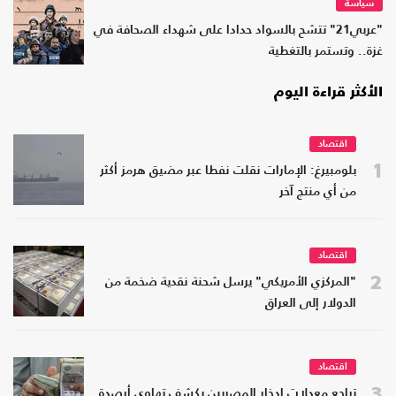
سياسة
"عربي21" تتشح بالسواد حدادا على شهداء الصحافة في
غزة.. وتستمر بالتغطية
الأكثر قراءة اليوم
اقتصاد
1
بلومبيرغ: الإمارات نقلت نفطا عبر مضيق هرمز أكثر
من أي منتج آخر
اقتصاد
2
"المركزي الأمريكي" يرسل شحنة نقدية ضخمة من
الدولار إلى العراق
اقتصاد
3
تراجع معدلات ادخار المصريين يكشف تهاوي أرصدة