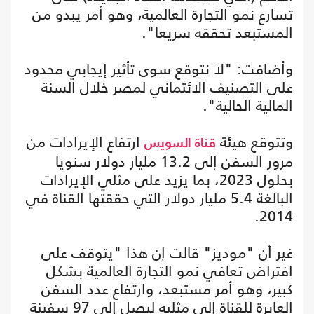
تسارع نمو التجارة العالمية، وهو أمر يبدو من
المستبعد تحققه سريعا".
وأضافت: "لا نتوقع سوى تأثير إيجابي محدود
على التصنيف الائتماني لمصر خلال السنة
المالية الحالية".
وتتوقع هيئة
ارتفاع الإيرادات من
قناة السويس
مرور السفن إلى 13.2 مليار دولار سنويا
بحلول 2023، بما يزيد على مثلي الإيرادات
البالغة 5.4 مليار دولار التي حققتها القناة في
2014.
غير أن "موديز" قالت إن هذا "يتوقف على
افتراض تعافي نمو التجارة العالمية بشكل
كبير، وهو أمر مستبعد، وارتفاع عدد السفن
العابرة للقناة إلى مثليه ليصل إلى 97 سفينة