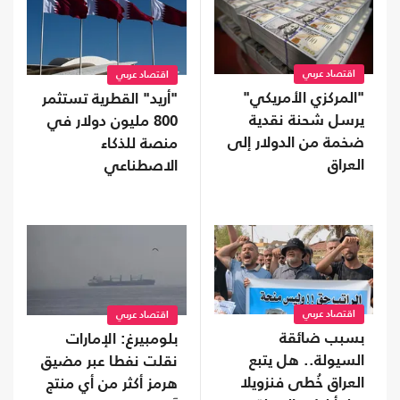
اقتصاد عربي
اقتصاد عربي
"المركزي الأمريكي"
"أريد" القطرية تستثمر
يرسل شحنة نقدية
800 مليون دولار في
ضخمة من الدولار إلى
منصة للذكاء
العراق
الاصطناعي
اقتصاد عربي
اقتصاد عربي
بسبب ضائقة
بلومبيرغ: الإمارات
السيولة.. هل يتبع
نقلت نفطا عبر مضيق
العراق خُطى فنزويلا
هرمز أكثر من أي منتج