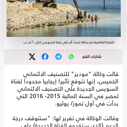
التجارة العالمية تمر بحالة كساد أثر على قناة السويس ككل - أ ف ب
شارك الخبر
قالت وكالة "موديز" للتصنيف الائتماني
الخميس، إنها تتوقع تأثيرا إيجابيا محدودا لقناة
السويس الجديدة على التصنيف الائتماني
لمصر في السنة المالية 2015- 2016 التي
بدأت في أول تموز/ يوليو.
وقالت الوكالة في تقرير لها: "ستتوقف درجة
الدعم (الذي ستقدمه القناة الجديدة) على