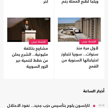
ويلجأ لطبع العملة رغم
آخر
مخاطرها؟
اقتصاد عربي
اقتصاد عربي
لأول مرة منذ
مشاريع بتكلفة
سنوات.. سوريا تتجاوز
مليونية.. الشرع يعلن
احتياجاتها السنوية من
عن خطط لتنمية دير
القمح
الزور السورية
أخبار الساعة
07:25
كارلسون يلوح بتأسيس حزب جديد.. نفوذ الاحتلال