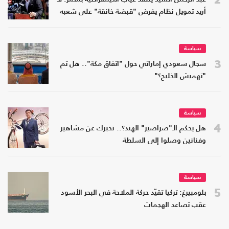
أريد تمويل نظام يفرض "قبضة خانقة" على شعبه
سياسة
3
سجال سعودي إماراتي حول "اتفاق مكة".. هل تم
"تهميش الخليج؟"
سياسة
4
هل يحكم الـ"صراصير" الهند؟.. نخبرك عن مشاهير
وفنانين وصلوا إلى السلطة
سياسة
5
بلومبيرغ: تركيا تقيّد حركة الملاحة في البحر الأسود
عقب تصاعد الهجمات