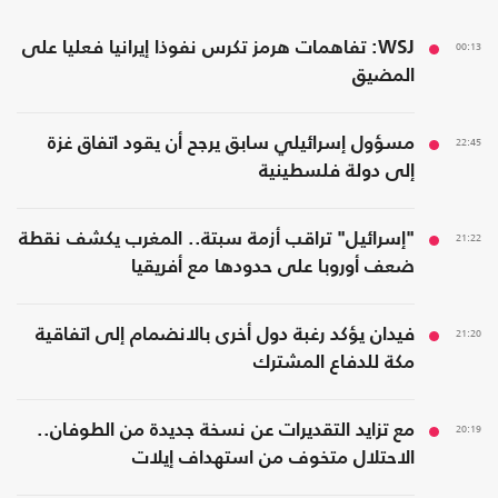
00:13
WSJ: تفاهمات هرمز تكرس نفوذا إيرانيا فعليا على
المضيق
22:45
مسؤول إسرائيلي سابق يرجح أن يقود اتفاق غزة
إلى دولة فلسطينية
21:22
"إسرائيل" تراقب أزمة سبتة.. المغرب يكشف نقطة
ضعف أوروبا على حدودها مع أفريقيا
21:20
فيدان يؤكد رغبة دول أخرى بالانضمام إلى اتفاقية
مكة للدفاع المشترك
20:19
مع تزايد التقديرات عن نسخة جديدة من الطوفان..
الاحتلال متخوف من استهداف إيلات