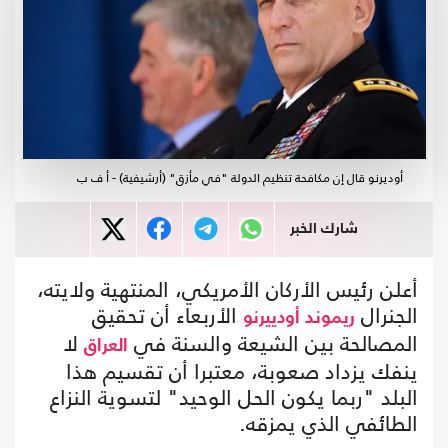
أوديرنو قال إن مكافحة تنظيم الدولة "في مأزق" (أرشيفية) - أ ف ب
شارك الخبر
أعلن رئيس الأركان الأمريكي، المنتهية ولايته،
الجنرال
الأربعاء أن تحقيق
ريموند أودييرنو
المصالحة بين الشيعة والسنة في
لا
العراق
ينفك يزداد صعوبة، معتبرا أن تقسيم هذا
البلد "ربما يكون الحل الوحيد" لتسوية النزاع
الطائفي الذي يمزقه.