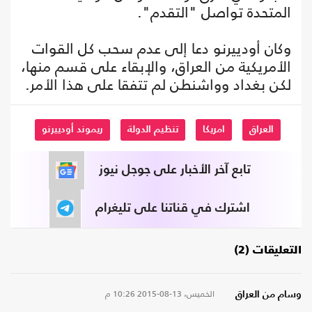
المتحدة تواصل "التقدم".
وكان أودييرنو دعا إلى عدم سحب كل القوات
الأمريكية من العراق، والإبقاء على قسم منها،
لكن بغداد وواشنطن لم تتفقا على هذا الأمر.
العراق
امريكا
تنظيم الدولة
ريموند أودييرنو
تابع آخر الأخبار على جوجل نيوز
اشترك في قناتنا على تليغرام
التعليقات (2)
الخميس، 13-08-2015
10:26 م
وسام من العراق