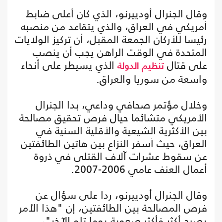
وقال الجنرال أودييرنو، الذي كان أعلى ضابط
أمريكي في العراق، والذي يتقاعد من منصبه
رئيسا للأركان الجمعة المقبل، أن تركيز الولايات
المتحدة في الوقت الراهن يجب أن ينصب
على قتال
الذي يسيطر على أنحاء
تنظيم الدولة
واسعة من سوريا والعراق.
وخلال مؤتمر صحافي وداعي، بدا الجنرال
الأمريكي متشائما حيال فرص تحقيق مصالحة
بين الأكثرية الشيعية والأقلية السنية في
العراق، حيث أسفر النزاع بين هاتين الطائفتين
عن سقوط عشرات آلاف القتلى في ذروة
أعمال العنف عامي 2006-2007.
وقال الجنرال أودييرنو، ردا على سؤال عن
فرص المصالحة بين الطائفتين، إن "هذا الأمر
يصبح أكثر فأكثر صعوبة يوما تلو الآخر"،