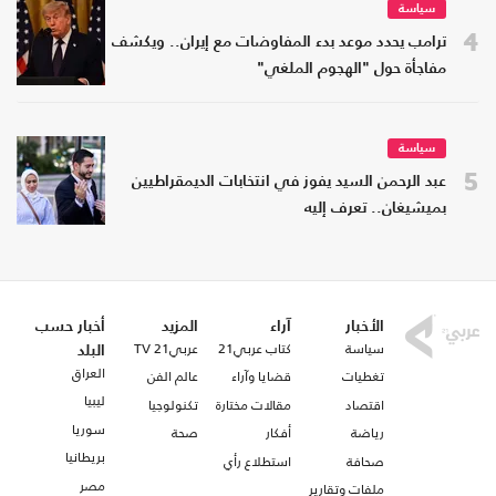
سياسة
4
ترامب يحدد موعد بدء المفاوضات مع إيران.. ويكشف
مفاجأة حول "الهجوم الملغي"
سياسة
5
عبد الرحمن السيد يفوز في انتخابات الديمقراطيين
بميشيغان.. تعرف إليه
الأخبار
آراء
المزيد
أخبار حسب
سياسة
كتاب عربي21
عربي21 TV
البلد
العراق
تغطيات
قضايا وآراء
عالم الفن
ليبيا
اقتصاد
مقالات مختارة
تكنولوجيا
سوريا
رياضة
أفكار
صحة
بريطانيا
صحافة
استطلاع رأي
مصر
ملفات وتقارير