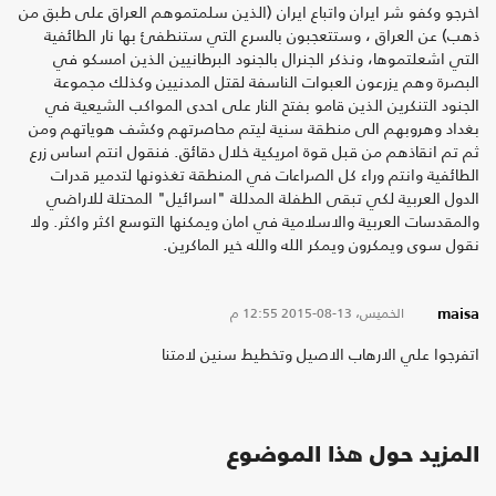
اخرجو وكفو شر ايران واتباع ايران (الذين سلمتموهم العراق على طبق من
ذهب) عن العراق ، وستتعجبون بالسرع التي ستنطفئ بها نار الطائفية
التي اشعلتموها، ونذكر الجنرال بالجنود البرطانيين الذين امسكو في
البصرة وهم يزرعون العبوات الناسفة لقتل المدنيين وكذلك مجموعة
الجنود التنكرين الذين قامو بفتح النار على احدى المواكب الشيعية في
بغداد وهروبهم الى منطقة سنية ليتم محاصرتهم وكشف هوياتهم ومن
ثم تم انقاذهم من قبل قوة امريكية خلال دقائق. فنقول انتم اساس زرع
الطائفية وانتم وراء كل الصراعات في المنطقة تغذونها لتدمير قدرات
الدول العربية لكي تبقى الطفلة المدللة "اسرائيل" المحتلة للاراضي
والمقدسات العربية والاسلامية في امان ويمكنها التوسع اكثر واكثر. ولا
نقول سوى ويمكرون ويمكر الله والله خير الماكرين.
الخميس، 13-08-2015
12:55 م
maisa
اتفرجوا علي الارهاب الاصيل وتخطيط سنين لامتنا
المزيد حول هذا الموضوع