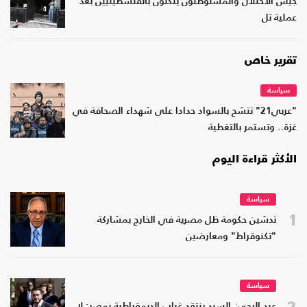
جيش الاحتلال والمستوطنون ينكّلون بالفلسطينيين بعد
عملية تل
تقرير خاص
سياسة
"عربي21" تتشح بالسواد حدادا على شهداء الصحافة في
غزة.. وتستمر بالتغطية
الأكثر قراءة اليوم
سياسة
1
تدشين حكومة ظل مصرية في الخارج بمشاركة
"تكنوقراط" ومعارضين
سياسة
2
عبد الرحمن السيد ينتقد غياب الديمقراطية بمصر: لا