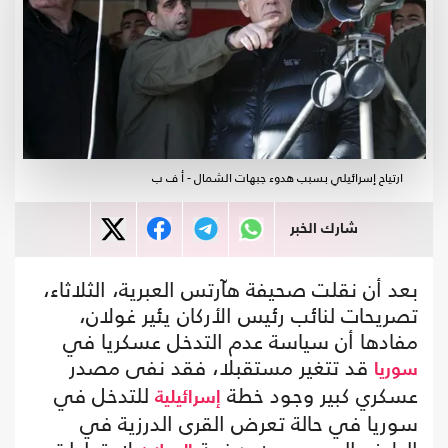
ارتياح إسرائيلي بسبب هدوء جبهات الشمال - أ ف ب
شارك الخبر
بعد أن نقلت صحيفة هآرتس العبرية، الثلاثاء،
تصريحات لنائب رئيس الأركان يئير غولان،
مفادها أن سياسة عدم التدخل عسكريا في
قد تتغير مستقبلا، فقد نفى مصدر
سوريا
عسكري كبير وجود خطة
للتدخل في
إسرائيلية
سوريا في حالة تعرض القرى الدرزية في