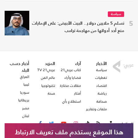
سياسة
5
تسلم 5 ملايين دولار.. البيت الأبيض: على الإمارات
منع أحد أدواتها من مهاجمة ترامب
الأخبار
آراء
المزيد
أخبار حسب
سياسة
كتاب عربي21
عربي21 TV
البلد
العراق
تغطيات
قضايا وآراء
عالم الفن
ليبيا
اقتصاد
مقالات مختارة
تكنولوجيا
سوريا
رياضة
أفكار
صحة
بريطانيا
صحافة
استطلاع رأي
مصر
ملفات وتقارير
لبنان
تابعنا على
هذا الموقع يستخدم ملف تعريف الارتباط