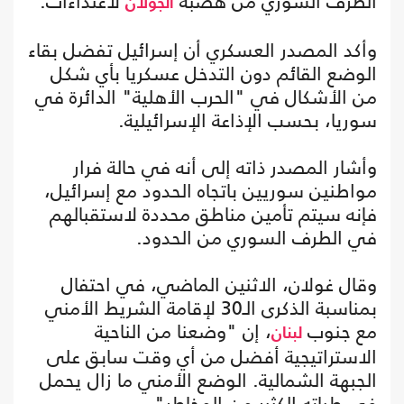
الطرف السوري من هضبة
لاعتداءات.
الجولان
وأكد المصدر العسكري أن إسرائيل تفضل بقاء
الوضع القائم دون التدخل عسكريا بأي شكل
من الأشكال في "الحرب الأهلية" الدائرة في
سوريا، بحسب الإذاعة الإسرائيلية.
وأشار المصدر ذاته إلى أنه في حالة فرار
مواطنين سوريين باتجاه الحدود مع إسرائيل،
فإنه سيتم تأمين مناطق محددة لاستقبالهم
في الطرف السوري من الحدود.
وقال غولان، الاثنين الماضي، في احتفال
بمناسبة الذكرى الـ30 لإقامة الشريط الأمني
مع جنوب
، إن "وضعنا من الناحية
لبنان
الاستراتيجية أفضل من أي وقت سابق على
الجبهة الشمالية. الوضع الأمني ما زال يحمل
في طياته الكثير من المخاطر".