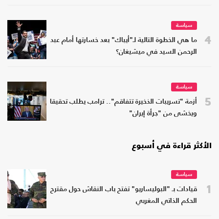
سياسة
4
ما هي الخطوة التالية لـ"أيباك" بعد خسارتها أمام عبد
الرحمن السيد في ميشيغان؟
سياسة
5
أزمة "تسريبات الذخيرة تتفاقم".. ترامب يطلب تحقيقا
ويخشى من "جرأة إيران"
الأكثر قراءة في أسبوع
سياسة
1
قيادات بـ "البوليساريو" تفتح باب النقاش حول مقترح
الحكم الذاتي المغربي