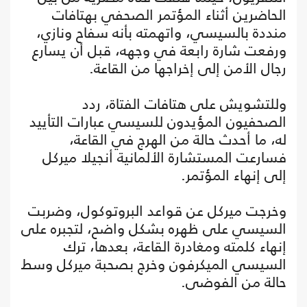
الحاضرين أثناء المؤتمر الصحفي بهتافات
منددة بالسيسي، واتهمته بأنه سفاح ونازي،
ورفعت شارة رابعة في وجهه، قبل أن يسارع
رجال الأمن إلى إخراجها من القاعة.
وللتشويش على هتافات الفتاة، ردد
الصحفيون المؤيدون للسيسي عبارات التأييد
له، ما أحدث حالة من الهرج في القاعة،
فسارعت المستشارة الألمانية أنجيلا ميركل
إلى إنهاء المؤتمر.
وخرجت ميركل عن قواعد البروتوكول، وضربت
السيسي على ظهره بشكل واضح، لتجبره على
إنهاء كلمته ومغادرة القاعة، بعدها، ترك
السيسي الميكرفون وخرج بصحبة ميركل وسط
حالة من الفوضى.