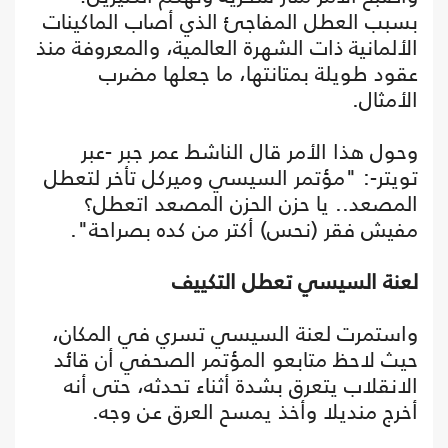
بسبب العطل المفاجئ الذي أصاب الماكينات
الألمانية ذات الشهرة العالمية، والمعروفة منذ
عقود طويلة بمتانتها، ما جعلها مضرب
الأمثال.
وحول هذا الأمر قال الناشط عمر جبر -عبر
تويتر-: "‏مؤتمر السيسي وميركل تأخر لتعطل
المصعد.. يا حزن الحزن المصعد اتعطل؟
مفيش فقر (نحس) أكتر من كده بصراحة".
لعنة السيسي تعطل التكييف
واستمرت لعنة السيسي تسري في المكان،
حيث لاحظ متابعو المؤتمر الصحفي أن قائد
الانقلاب يتعرق بشدة أثناء تحدثه، حتى أنه
أخرج منديلا وأخذ يمسح العرق عن وجه.