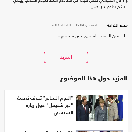
واذاكان السيسي نحس فهذا من اعمالكم سلط عليكم الشعب يهتدي
ياتيكم بحاكم غير نحس
الخميس، 04-06-2015
03:20 م
مصر الكرامة
الله يعين الشعب المصري على مصيبتهم
المزيد حول هذا الموضوع
"اليوم السابع" تحرف ترجمة
"دير شبيغل" حول زيارة
السيسي