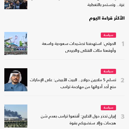
غزة.. وتستمر بالتغطية
الأكثر قراءة اليوم
سياسة
1
الحوثي: استهدفنا تحشيدات سعودية واسعة
وأوقعنا مئات القتلى والجرحى
سياسة
2
تسلم 5 ملايين دولار.. البيت الأبيض: على الإمارات
منع أحد أدواتها من مهاجمة ترامب
سياسة
3
إيران تحذر دول الخليج: أقنعوا ترامب بعدم شن
هجمات وإلا سنضربكم بقوة