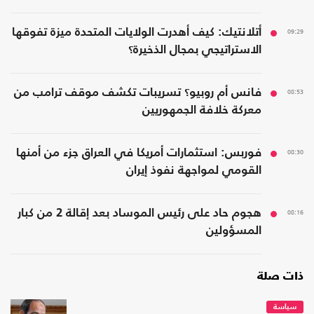
09:29
أتلانتيك: كيف أهدرت الولايات المتحدة ميزة تفوقها
الاستراتيجي بمجال الذخيرة؟
08:53
فانس أم روبيو؟ تسريبات تكشف موقف ترامب من
معركة خلافة الجمهوريين
08:30
فوربس: استثمارات أمريكا في العراق جزء من أمنها
القومي لمواجهة نفوذ إيران
08:16
هجوم حاد على رئيس الموساد بعد إقالة 2 من كبار
المسؤولين
ذات صلة
سياسة