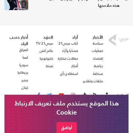
هذه ملامحها
الأخبار
آراء
المزيد
أخبار حسب
سياسة
كتاب عربي21
عربي21 TV
البلد
العراق
تغطيات
قضايا وآراء
عالم الفن
ليبيا
اقتصاد
مقالات مختارة
تكنولوجيا
سوريا
رياضة
أفكار
صحة
بريطانيا
صحافة
استطلاع رأي
مصر
ملفات وتقارير
لبنان
تابعنا على
هذا الموقع يستخدم ملف تعريف الارتباط
Cookie
من نحن
اتصل بنا
شروط الاستخدام
أوافق