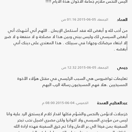
أليس النحس ملازم جماعة الاخوان هذة الايام !!!!
الجمعة، 05-06-2015
01:16 ص
العماد
من أحب لله و أبغض لله فقد أسنكمل الإيمان . اللهم أني أشهدك أني
أبغض السيسي لك وليس بيني وبين هذا لا مصلحة و لا منفعة و لا ضرر
إلا ابتغاء مرضاتك وجهادا في سبيلك . هذا المعتدي على دينك أني
أبغضه .
الجمعة، 05-06-2015
12:32 ص
جيمي
تعليمات تواضروس هي السبب الرئيسي في مقتل هؤلاء الأخوة
المسيخيين .هلا فهم المسيخيون رسالة الرب اليهم
الخميس، 04-06-2015
08:00 م
عبدالعظيم العمدة
خزعبلات لانؤمن بالنحس والشؤم فكلها اقدار كلام لايستحق الرد علية وانا
ليس من مؤيدي السيسي ولا اخوانيا ولكن مصري اصيل نحب تبحر
السفينة بمن فيةا الي بر الامان واذا تم خرق السفينة فهذه ارادة الله