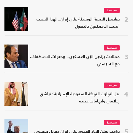
سياسة
2
تفاصيل الضربة الوشيكة على إيران.. لهذا السبب
أصيب الأمريكيون بالذهول
سياسة
3
ممثلات يرتدين الزي العسكري.. ودعوات للاصطفاف
مع السيسي
سياسة
4
هل انهارت التهدئة السعودية الإماراتية؟ تراشق
إعلامي واتهامات جديدة
سياسة
5
ترامب يعلن إلغاء الهجوم على إيران مقابل صفقة..