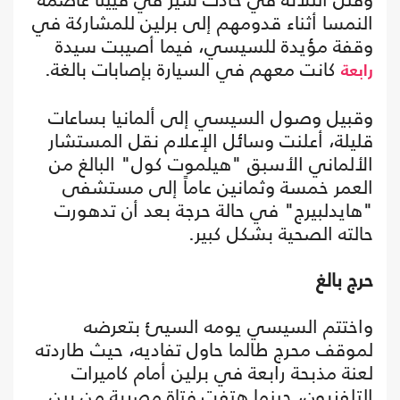
النمسا أثناء قدومهم إلى برلين للمشاركة في
وقفة مؤيدة للسيسي، فيما أصيبت سيدة
كانت معهم في السيارة بإصابات بالغة.
رابعة
وقبيل وصول السيسي إلى ألمانيا بساعات
قليلة، أعلنت وسائل الإعلام نقل المستشار
الألماني الأسبق "هيلموت كول" البالغ من
العمر خمسة وثمانين عاماً إلى مستشفى
"هايدلبيرج" في حالة حرجة بعد أن تدهورت
حالته الصحية بشكل كبير.
حرج بالغ
واختتم السيسي يومه السيئ بتعرضه
لموقف محرج طالما حاول تفاديه، حيث طاردته
لعنة مذبحة رابعة في برلين أمام كاميرات
التلفزيون، حينما هتفت فتاة مصرية من بين