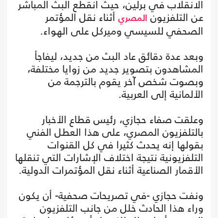
الانقلاب في برلين، حيث انقطع البث المباشر
عن التلفزيون
أثناء نقل المؤتمر
المصري
الصحفي للسيسي وميركل على الهواء.
وبعد عدة دقائق عاد البث من جديد، ليفاجأ
المشاهدون بتصوير جديد من زوايا مختلفة،
وبصوت شخص آخر يقوم بالترجمة من
الألمانية إلى العربية.
وعلقت صفاء حجازي، رئيس قطاع الأخبار
بالتلفزيون المصري، على هذا العطل الفني
بقولها إنه يحدث كثيرا في كل القنوات
التلفزيونية نتيجة اختلاف الإشارات التي تنقلها
الأقمار الصناعية أثناء نقل المؤتمرات الدولية.
ونفت حجازي -في تصريحات صحفية- أن يكون
وراء هذا الحادث خلل من جانب التلفزيون