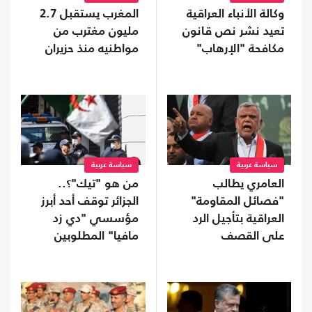
وكالة الأنباء العراقية
المغرب يستقبل 2.7
تعيد نشر نص قانون
مليون مغترب من
مكافحة "الإرهاب"
مواطنيه منذ حزيران
سياسة عربية
سياسة عربية
العامري يطالب
من هو "تيك"؟..
"فصائل المقاومة"
الجزائر توقف أحد أبرز
العراقية بتأجيل الرد
مؤسسي "دي زد
على القصف
مافيا" المطلوبين
السعودي
لفرنسا