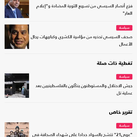
فزع أنصار السيسي من تسريع الثورة المضادة و"إعلام
العار"
سياسة
صحف السيسي تحذره من مؤامرة الكشري وكباريهات رجال
الأعمال
تغطية ذات صلة
سياسة
جيش الاحتلال والمستوطنون ينكّلون بالفلسطينيين بعد
عملية تل
تقرير خاص
سياسة
"عربي21" تتشح بالسواد حدادا على شهداء الصحافة في