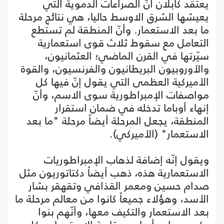
يعتقد كابلان أنّ الصراعات الدموية التي
يعيشها الشرق الاوسط حاليا، هي نتائج مرحلة
ما بعد الاستعمار. وأنّ المنطقة لم تستطع
التعامل مع سقوط ثلاث قوى استعمارية
سيّرتها في القرن الماضي؛ العثمانيون،
والأوروبيون البريطانيون والفرنسيون، والقوة
الأميركية العظمى التي يقول إنّ فيها كل
مواصفات الإمبراطورية سوى الاسم، وأنّ
إنهاء أوباما تدخله في ضمان استقرار
المنطقة، يجعل المرحلة أيضاً مرحلة "ما بعد
الاستعمار" (الأميركي).
ويقول إنّه إضافة لذهاب الإمبراطوريات
الاستعمارية هذه، ذهب أيضاً دكتاتوريون مثل
صدام حسين ومعمر القذافي وتقهقر بشار
الأسد، وهؤلاء جميعاً كانوا من معالم مرحلة ما
بعد الاستعمار والتكيف معها، وأنّهم بنوا