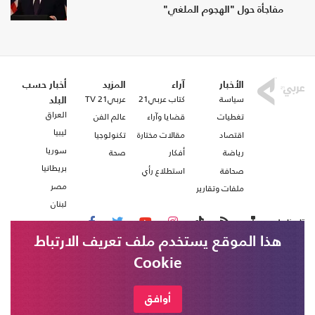
مفاجأة حول "الهجوم الملغي"
الأخبار
آراء
المزيد
أخبار حسب
سياسة
كتاب عربي21
عربي21 TV
البلد
العراق
تغطيات
قضايا وآراء
عالم الفن
ليبيا
اقتصاد
مقالات مختارة
تكنولوجيا
سوريا
رياضة
أفكار
صحة
بريطانيا
صحافة
استطلاع رأي
مصر
ملفات وتقارير
لبنان
تابعنا على
هذا الموقع يستخدم ملف تعريف الارتباط
Cookie
من نحن
اتصل بنا
شروط الاستخدام
أوافق
عربي21 ، جميع الحقوق محفوظة @ 2020