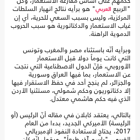
حكمهم على أساس مقارعة الاستعمار، وكل
"الربيع
" هو برأيه نتائج انهيار السلطات
العربي
المركزية، وليس بسبب السعي للحرية، أي إن
غياب الاستعمار والدكتاتورية هو سبب الحروب
الدموية الراهنة.
وبرأيه أنّه باستثناء مصر والمغرب وتونس
التي كانت يوماً دولا قبل الاستعمار
الأوروبي، فإنّ الدول الاصطناعية التي نتجت
عن الاستعمار، بما فيها العراق وسورية
والجزائر، لم ينجح أحد في حفظ الاستقرار فيها
إلا دكتاتوريون وحكم شمولي، مستثنيا الأردن
الذي فيه حكم هاشمي معتدل.
بالتالي، يعتقد كابلان في مقاله أنّ الرئيس (أو
الرئيسة) الأميركي الجديد، بدءا من العام
2017، يحتاج لاستعادة النفوذ الإمبريالي
الغربي، "باسم آخر طبعاً". ويقول إنّه كان