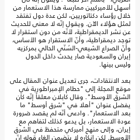
أسهل للأميركيين ممارسة هذا الاستعمار من
خلال رؤساء دكتاتوريين، لكن عدة دول تفتقد
لمثل هؤلاء الآن. ويقول إنّه لا معنى للحديث
عن نشر الديمقراطية، لأنّه من دون استقرار لا
توجد ديمقراطية، وأنّ الاستقرار هو الأساس،
وأنّ الصراع الشيعي-السُنّي الحالي بمركزيه
إيران والسعودية صار يحدث داخل الدول
وليس بينها.
بعد الانتقادات، جرى تعديل عنوان المقال على
موقع المجلة إلى "حطام الإمبراطورية في
الشرق الأوسط". وقال كابلان معلقاً إنّه كان
يفضل عنوان "أهلا في "شرق أوسط" ما
بعد الاستعمار". وادعى أنّه لم يقصد ضرورة
عودة الاستعمار، بل يدعو كذلك لتفاهم مع
إيران، وإلى منهح أميركي متحفظ في الشرق
الأوسط. لكن إنكاره لا يتضمن إلغاء قوله إنّ