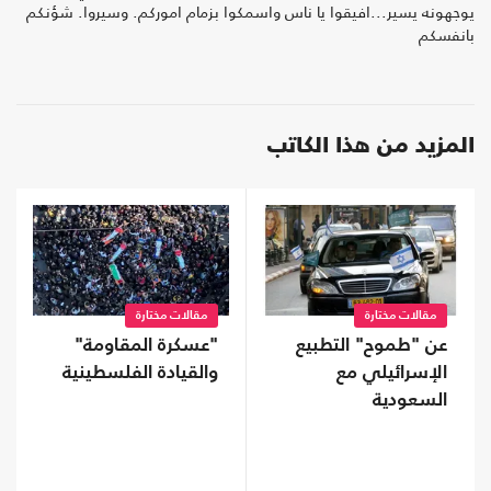
يوجهونه يسير...افيقوا يا ناس واسمكوا بزمام اموركم. وسيروا. شؤنكم
بانفسكم
المزيد من هذا الكاتب
مقالات مختارة
مقالات مختارة
عن "طموح" التطبيع
"عسكرة المقاومة"
الإسرائيلي مع
والقيادة الفلسطينية
السعودية