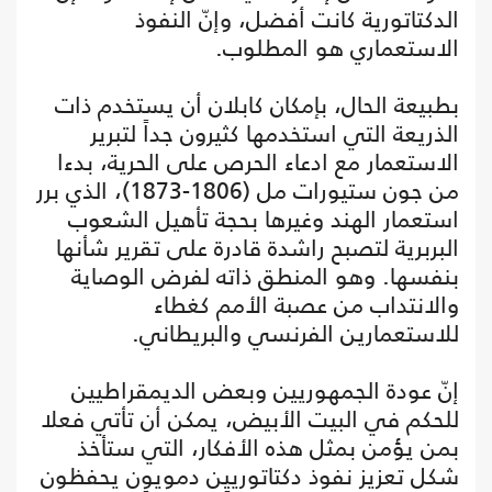
الدكتاتورية كانت أفضل، وإنّ النفوذ
الاستعماري هو المطلوب.
بطبيعة الحال، بإمكان كابلان أن يستخدم ذات
الذريعة التي استخدمها كثيرون جداً لتبرير
الاستعمار مع ادعاء الحرص على الحرية، بدءا
من جون ستيورات مل (1806-1873)، الذي برر
استعمار الهند وغيرها بحجة تأهيل الشعوب
البربرية لتصبح راشدة قادرة على تقرير شأنها
بنفسها. وهو المنطق ذاته لفرض الوصاية
والانتداب من عصبة الأمم كغطاء
للاستعمارين الفرنسي والبريطاني.
إنّ عودة الجمهوريين وبعض الديمقراطيين
للحكم في البيت الأبيض، يمكن أن تأتي فعلا
بمن يؤمن بمثل هذه الأفكار، التي ستأخذ
شكل تعزيز نفوذ دكتاتوريين دمويون يحفظون