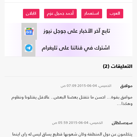
العرب
استعمار
أحمد جميل عزم
كابلان
تابع آخر الأخبار على جوجل نيوز
اشترك في قناتنا على تليغرام
التعليقات (2)
الخميس، 04-06-2015
07:09 ص
موافق
موافق بقوة... احسن ما نتقتل بعضنا البعض.. عالاقل يقتلونا ونقاوم
وهكذا...
الخميس، 04-06-2015
05:59 ص
سيدسلطان
يتكلمون عن دول المنطقة وكان شعوبها قطيع يساق ليس له راي اينما