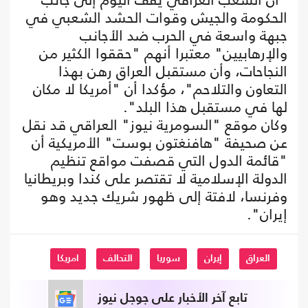
الحكومة والجيش وقوات الحشد الشعبي في
جبهة واسعة في الحرب ضد الأجانب
والإرهابيين" معتبرا أنهم "حققوا الكثير من
النجاحات، وأن مستقبل العراق رهن بهذا
التعاون والتلاحم"، مؤكدا أن "أمريكا لا مكان
لها في مستقبل هذا البلد".
وكان موقع "السومرية نيوز" العراقي قد نقل
عن صحيفة "هافنغتون بوست" الأمريكية أن
"قائمة الدول التي قصفت مواقع تنظيم
الدولة الإسلامية لا تقتصر على كندا وبريطانيا
وفرنسا، لافتة إلى ظهور شريك جديد وهو
إيران".
العراق
إيران
سوريا
التحالف
امريكا
تابع آخر الأخبار على جوجل نيوز