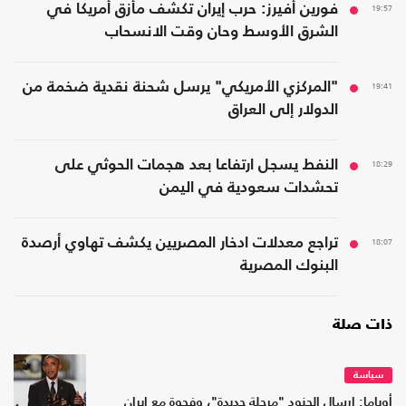
19:57
فورين أفيرز: حرب إيران تكشف مأزق أمريكا في
الشرق الأوسط وحان وقت الانسحاب
19:41
"المركزي الأمريكي" يرسل شحنة نقدية ضخمة من
الدولار إلى العراق
18:29
النفط يسجل ارتفاعا بعد هجمات الحوثي على
تحشدات سعودية في اليمن
18:07
تراجع معدلات ادخار المصريين يكشف تهاوي أرصدة
البنوك المصرية
ذات صلة
سياسة
أوباما: إرسال الجنود "مرحلة جديدة"، وفجوة مع إيران