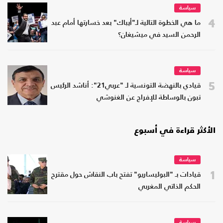
سياسة
4
ما هي الخطوة التالية لـ"أيباك" بعد خسارتها أمام عبد
الرحمن السيد في ميشيغان؟
سياسة
5
قيادي بالنهضة التونسية لـ "عربي21": أناشد الرئيس
تبون بالوساطة للإفراج عن الغنوشي
الأكثر قراءة في أسبوع
سياسة
1
قيادات بـ "البوليساريو" تفتح باب النقاش حول مقترح
الحكم الذاتي المغربي
سياسة