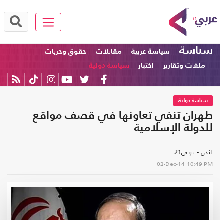
سياسة
سياسة عربية
مقابلات
حقوق وحريات
ملفات وتقارير
اختبار
سياسة دولية
سياسة دولية
طهران تنفي تعاونها في قصف مواقع
للدولة الإسلامية
لندن - عربي21
02-Dec-14
10:49 PM