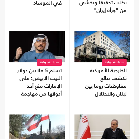
يطلب تحقيقا ويخشى
في الموساد
من "جرأة إيران"
سياسة دولية
سياسة دولية
الخارجية الأمريكية
تسلم 5 ملايين دولار..
تكشف نتائج
البيت الأبيض: على
مفاوضات روما بين
الإمارات منع أحد
لبنان والاحتلال
أدواتها من مهاجمة
ترامب