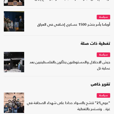
سياسة
أوباما يأمر بنشر 1500 عسكري إضافي في العراق
تغطية ذات صلة
سياسة
جيش الاحتلال والمستوطنون ينكّلون بالفلسطينيين بعد
عملية تل
تقرير خاص
سياسة
"عربي21" تتشح بالسواد حدادا على شهداء الصحافة في
غزة.. وتستمر بالتغطية