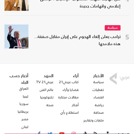
إعلامي واتهامات جديدة
سياسة
5
ترامب يعلن إلغاء الهجوم على إيران مقابل صفقة..
هذه ملامحها
الأخبار
آراء
المزيد
أخبار حسب
سياسة
كتاب عربي21
عربي21 TV
البلد
العراق
تغطيات
قضايا وآراء
عالم الفن
ليبيا
اقتصاد
مقالات مختارة
تكنولوجيا
سوريا
رياضة
أفكار
صحة
بريطانيا
صحافة
استطلاع رأي
مصر
ملفات وتقارير
لبنان