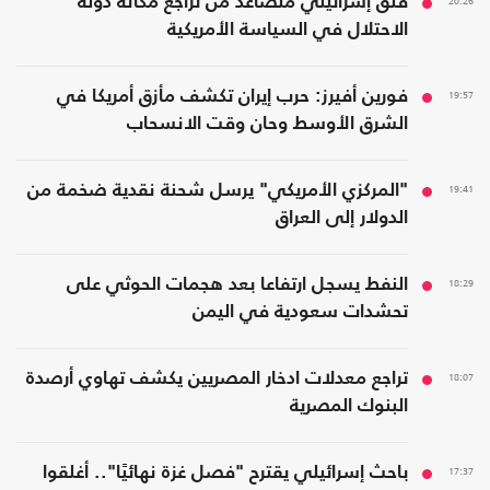
20:26
قلق إسرائيلي متصاعد من تراجع مكانة دولة
الاحتلال في السياسة الأمريكية
19:57
فورين أفيرز: حرب إيران تكشف مأزق أمريكا في
الشرق الأوسط وحان وقت الانسحاب
19:41
"المركزي الأمريكي" يرسل شحنة نقدية ضخمة من
الدولار إلى العراق
18:29
النفط يسجل ارتفاعا بعد هجمات الحوثي على
تحشدات سعودية في اليمن
18:07
تراجع معدلات ادخار المصريين يكشف تهاوي أرصدة
البنوك المصرية
17:37
باحث إسرائيلي يقترح "فصل غزة نهائيًا".. أغلقوا