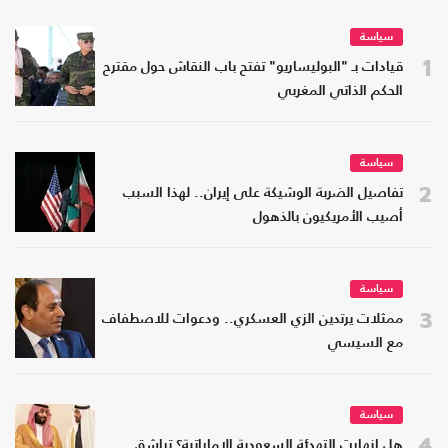
سياسة
1
قيادات بـ "البوليساريو" تفتح باب النقاش حول مقترح
الحكم الذاتي المغربي
سياسة
2
تفاصيل الضربة الوشيكة على إيران.. لهذا السبب
أصيب الأمريكيون بالذهول
سياسة
3
ممثلات يرتدين الزي العسكري.. ودعوات للاصطفاف
مع السيسي
سياسة
4
هل انهارت التهدئة السعودية الإماراتية؟ تراشق