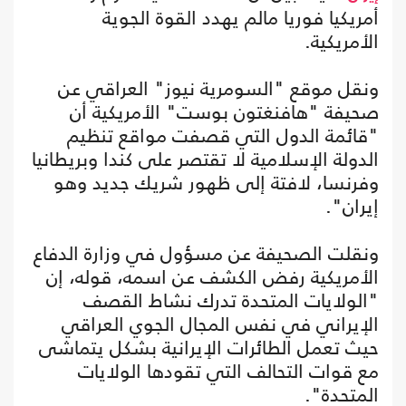
أمريكيا فوريا مالم يهدد القوة الجوية
الأمريكية.
ونقل موقع "السومرية نيوز" العراقي عن
صحيفة "هافنغتون بوست" الأمريكية أن
"قائمة الدول التي قصفت مواقع تنظيم
الدولة الإسلامية لا تقتصر على كندا وبريطانيا
وفرنسا، لافتة إلى ظهور شريك جديد وهو
إيران".
ونقلت الصحيفة عن مسؤول في وزارة الدفاع
الأمريكية رفض الكشف عن اسمه، قوله، إن
"الولايات المتحدة تدرك نشاط القصف
الإيراني في نفس المجال الجوي العراقي
حيث تعمل الطائرات الإيرانية بشكل يتماشى
مع قوات التحالف التي تقودها الولايات
المتحدة".