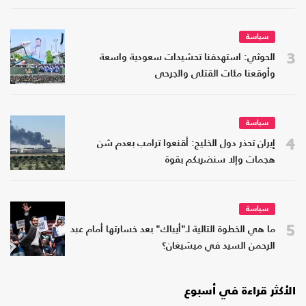
سياسة
3
الحوثي: استهدفنا تحشيدات سعودية واسعة
وأوقعنا مئات القتلى والجرحى
سياسة
4
إيران تحذر دول الخليج: أقنعوا ترامب بعدم شن
هجمات وإلا سنضربكم بقوة
سياسة
5
ما هي الخطوة التالية لـ"أيباك" بعد خسارتها أمام عبد
الرحمن السيد في ميشيغان؟
الأكثر قراءة في أسبوع