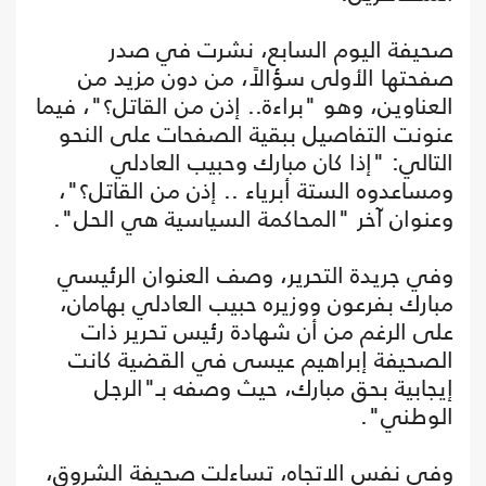
صحيفة اليوم السابع، نشرت في صدر
صفحتها الأولى سؤالاً، من دون مزيد من
العناوين، وهو "براءة.. إذن من القاتل؟"، فيما
عنونت التفاصيل ببقية الصفحات على النحو
التالي: "إذا كان مبارك وحبيب العادلي
ومساعدوه الستة أبرياء .. إذن من القاتل؟"،
وعنوان آخر "المحاكمة السياسية هي الحل".
وفي جريدة التحرير، وصف العنوان الرئيسي
مبارك بفرعون ووزيره حبيب العادلي بهامان،
على الرغم من أن شهادة رئيس تحرير ذات
الصحيفة إبراهيم عيسى في القضية كانت
إيجابية بحق مبارك، حيث وصفه بـ"الرجل
الوطني".
وفي نفس الاتجاه، تساءلت صحيفة الشروق،