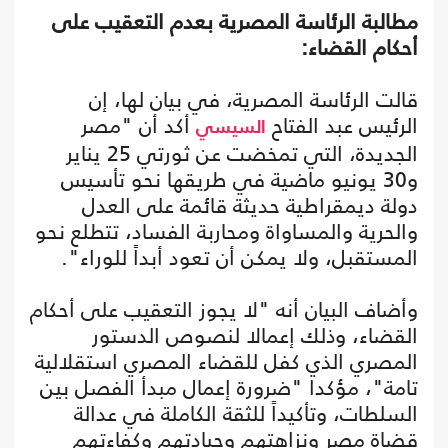
مطالبة الرئاسة المصرية بعدم التعقيب على
أحكام القضاء:
قالت الرئاسة المصرية، في بيان لها، إن
الرئيس عبد الفتاح
أكد أن "مصر
السيسي
الجديدة، التي تمخضت عن ثورتي 25 يناير
و30 يونيو ماضية في طريقها نحو تأسيس
دولة ديمقراطية حديثة قائمة على العدل
والحرية والمساواة ومحاربة الفساد، تتطلع نحو
المستقبل، ولا يمكن أن تعود أبداً للوراء".
وأضاف البيان أنه "لا يجوز التعقيب على أحكام
القضاء، وذلك إعمالا لنصوص الدستور
المصري الذي كفل للقضاء المصري استقلالية
تامة"، مؤكدا "ضرورة إعمال مبدأ الفصل بين
السلطات، وتأكيداً للثقة الكاملة في عدالة
قضاة مصر ونزاهتهم وحيادتهم وكفاءتهم