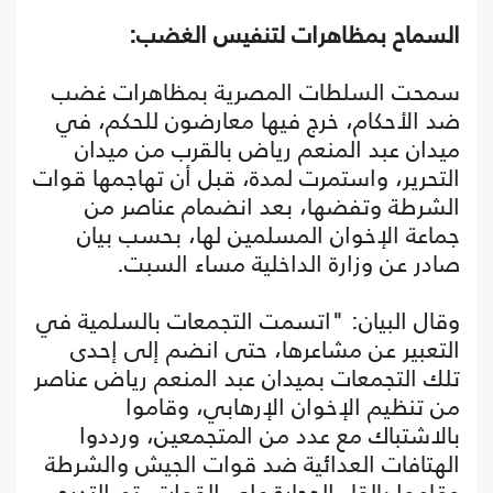
السماح بمظاهرات لتنفيس الغضب:
سمحت السلطات المصرية بمظاهرات غضب
ضد الأحكام، خرج فيها معارضون للحكم، في
ميدان عبد المنعم رياض بالقرب من ميدان
التحرير، واستمرت لمدة، قبل أن تهاجمها قوات
الشرطة وتفضها، بعد انضمام عناصر من
جماعة الإخوان المسلمين لها، بحسب بيان
صادر عن وزارة الداخلية مساء السبت.
وقال البيان: "اتسمت التجمعات بالسلمية في
التعبير عن مشاعرها، حتى انضم إلى إحدى
تلك التجمعات بميدان عبد المنعم رياض عناصر
من تنظيم الإخوان الإرهابي، وقاموا
بالاشتباك مع عدد من المتجمعين، ورددوا
الهتافات العدائية ضد قوات الجيش والشرطة
وقاموا بإلقاء الحجارة على القوات، تم التدرج