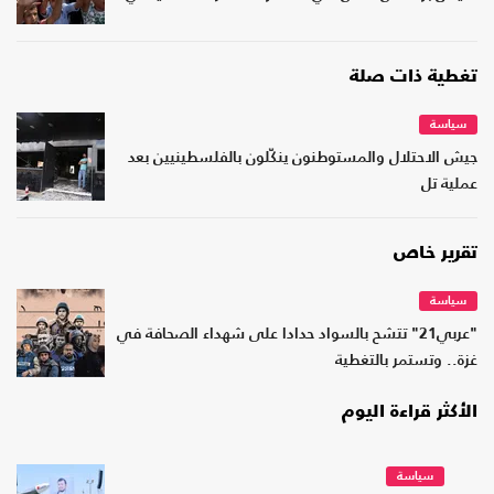
تغطية ذات صلة
سياسة
جيش الاحتلال والمستوطنون ينكّلون بالفلسطينيين بعد
عملية تل
تقرير خاص
سياسة
"عربي21" تتشح بالسواد حدادا على شهداء الصحافة في
غزة.. وتستمر بالتغطية
الأكثر قراءة اليوم
سياسة