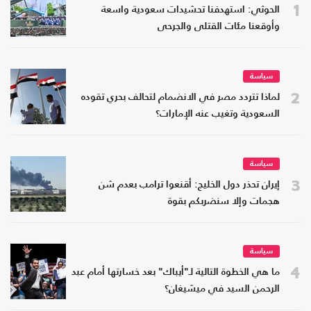
1
الحوثي: استهدفنا تحشيدات سعودية واسعة
وأوقعنا مئات القتلى والجرحى
سياسة
2
لماذا تتردد مصر في الانضمام لتحالف بحري تقوده
السعودية وتغيب عنه الإمارات؟
سياسة
3
إيران تحذر دول الخليج: أقنعوا ترامب بعدم شن
هجمات وإلا سنضربكم بقوة
سياسة
4
ما هي الخطوة التالية لـ"أيباك" بعد خسارتها أمام عبد
الرحمن السيد في ميشيغان؟