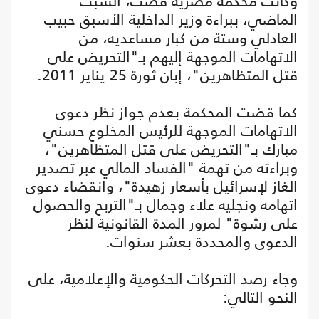
وكانت محكمة مصرية قضت، السبت
الماضي، ببراءة وزير الداخلية الأسبق حبيب
العادلي وستة من كبار مساعديه، من
الاتهامات الموجهة إليهم بـ"التحريض على
قتل المتظاهرين"، إبان ثورة 25 يناير 2011.
كما قضت المحكمة بعدم جواز نظر دعوى
الاتهامات الموجهة للرئيس المخلوع حسني
مبارك بـ"التحريض على قتل المتظاهرين"،
وبراءته من تهمة "الفساد المالي عبر تصدير
الغاز لإسرائيل بأسعار زهيدة"، وانقضاء دعوى
اتهامه ونجليه علاء وجمال بـ"التربح والحصول
على رشوة" لمرور المدة القانونية لنظر
الدعوى والمحددة بعشر سنوات.
وجاء رصد التحركات الحكومية والإعلامية، على
النحو التالي: