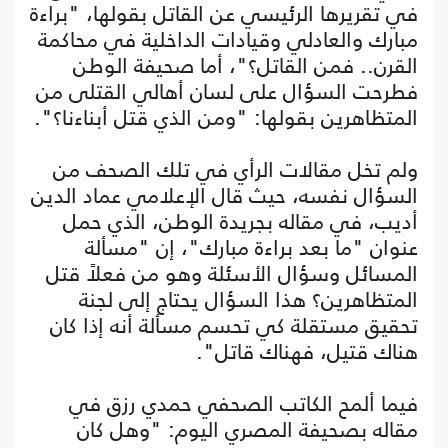
في تقريرها الرئيسي عن القاتل بقولها، "براءة
مبارك والعادلي وقيادات الداخلية في محاكمة
القرن.. فمن القاتل؟"، أما صحيفة الوطن
فطرحت السؤال على لسان أهالي القتلى من
المتظاهرين بقولها: "ومن الذي قتل أبناءنا؟".
ولم تخل مقالات الرأي في تلك الصحف من
السؤال نفسه، حيث قال الإعلامي عماد الدين
أديب، في مقاله بجريدة الوطن، الذي حمل
عنوان "ما بعد براءة مبارك"، إن "مسألة
المسائل وسؤال الأسئلة وهو من فعلاً قتل
المتظاهرين؟ هذا السؤال يحتاج إلى لجنة
تحقيق مستقلة كي تحسم مسألة أنه إذا كان
هناك قتيل، فهناك قاتل".
فيما ألمح الكاتب الصحفي حمدي رزق في
مقاله بصحيفة المصري اليوم: "وهل كان