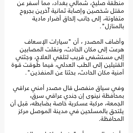
منطقة صليخ، شمالي بغداد، مما أسفر عن
مقتل شخصين وإصابة ثمانية آخرين بجروح
متفاوتة، إلى جانب إلحاق أضرار مادية
بالمنازل".
وأضاف المصدر ، أن "سيارات الإسعاف
هرعت إلى مكان الحادث، ونقلت المصابين
إلى مستشفى قريب لتلقي العلاج، وجثتي
القتيلين إلى الطب العدلي، فيما طوقت قوة
أمنية مكان الحادث، بحثتا عن المنفذين".
وفي سياق منفصل قال مصدر أمني عراقي
بمحافظة نينوى إن جندي عراقي سرق،
الجمعة، مركبة عسكرية خاصة بضابطه، قبل أن
يلتحق بالمسلحين في مدينة الموصل مركز
المحافظة.