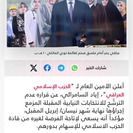
عراقي يمر أمام ملصق ضخم لقائمة نوري المالكي - ا ف ب
شارك الخبر
أعلن الأمين العام لـ "
الحزب الإسلامي
"، إياد السامرائي، عن قراره عدم
العراقي
الترشّح للانتخابات النيابية المقبلة المزمع
إجراؤها نهاية شهر نيسان/ إبريل المقبل،
مؤكداً أنه يسعى لإتاحة الفرصة لغيره من قادة
الحزب الاسلامي للإسهام بدورهم.