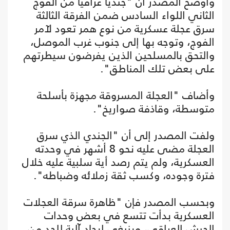
وأوضح المصدر أن "جنديا عراقيا من الفوج
الثاني اللواء السادس ضمن الفرقة الثالثة
سرق عجلة عسكرية من نوع همر تعود لآمر
الفوج، وتوجه بها إلى جنوب غرب الموصل،
والتحق بالمسلحين الذين يفرضون سيطرتهم
على بعض تلك المناطق".
وأضاف "العجلة المسروقة مجهزة بأسلحة
متوسطة، وقاذفة صواريخ".
ولفت المصدر إلى أن "الجندي الذي سرق
العجلة مضى عليه نحو 8 أشهر في وحدته
العسكرية، ولم يتم رصد أية سلبية عليه خلال
فترة وجوده، وكسب ثقة زملائه وضباطه".
وبحسب المصدر فإن "ظاهرة سرقة العجلات
العسكرية بدأت تتسع في بعض وحدات
الجيش العراقي، وينبغي إيجاد آلية للحد من