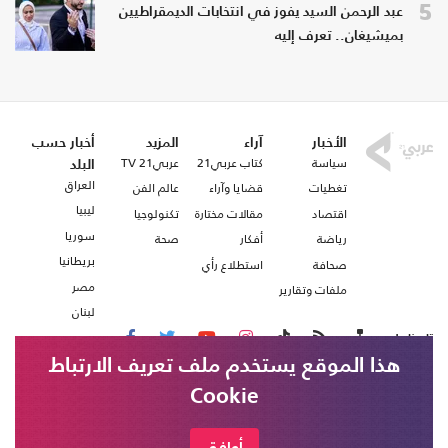
5
عبد الرحمن السيد يفوز في انتخابات الديمقراطيين
بميشيغان.. تعرف إليه
الأخبار
آراء
المزيد
أخبار حسب
سياسة
كتاب عربي21
عربي21 TV
البلد
العراق
تغطيات
قضايا وآراء
عالم الفن
ليبيا
اقتصاد
مقالات مختارة
تكنولوجيا
سوريا
رياضة
أفكار
صحة
بريطانيا
صحافة
استطلاع رأي
مصر
ملفات وتقارير
لبنان
تابعنا على
هذا الموقع يستخدم ملف تعريف الارتباط
Cookie
من نحن
اتصل بنا
الحرس الثوري الإيراني: استراتيجيتنا هي
الحرس الثوري الإيراني: مضيق هرمز بات جزءا
أوافق