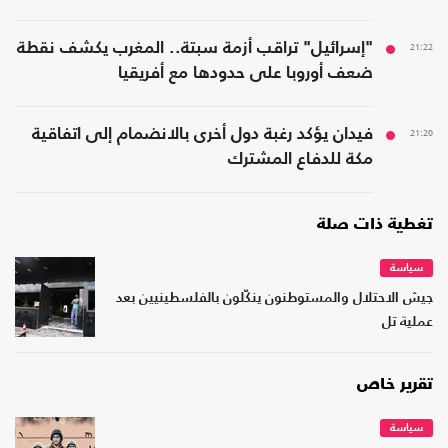
21:22
"إسرائيل" تراقب أزمة سبتة.. المغرب يكشف نقطة
ضعف أوروبا على حدودها مع أفريقيا
21:20
فيدان يؤكد رغبة دول أخرى بالانضمام إلى اتفاقية
مكة للدفاع المشترك
تغطية ذات صلة
سياسة
جيش الاحتلال والمستوطنون ينكّلون بالفلسطينيين بعد
عملية تل
تقرير خاص
سياسة