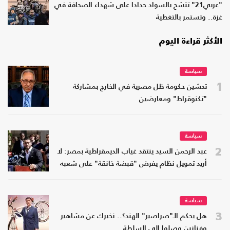
"عربي21" تتشح بالسواد حدادا على شهداء الصحافة في
غزة.. وتستمر بالتغطية
الأكثر قراءة اليوم
سياسة
1
تدشين حكومة ظل مصرية في الخارج بمشاركة
"تكنوقراط" ومعارضين
سياسة
2
عبد الرحمن السيد ينتقد غياب الديمقراطية بمصر: لا
أريد تمويل نظام يفرض "قبضة خانقة" على شعبه
سياسة
3
هل يحكم الـ"صراصير" الهند؟.. نخبرك عن مشاهير
وفنانين وصلوا إلى السلطة