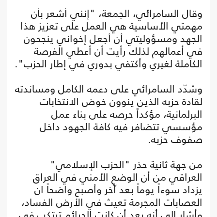
وقال السامرائي، الجمعة، "إنني أشعر بأن
مهمتي الأساسية هي العمل على تعزيز هذا
الجهد ومسؤوليتي أن أجعل إخواني ينجحون
في أعمالهم لذلك رأيت أن أعطي الفرصة
الكاملة لغيري وأكتفي بدوري في إطار الحزب".
وشدّد السامرائي على دعمه الكامل ومساندته
لقادة حزبه الذين ينوون خوض الانتخابات
البرلمانية، مؤكداً حرصه على بناء عمل
مؤسسي تتضافر فيه كافة الجهود داخل
صفوف حزبه.
من جهة ثانية حذر "الحزب الإسلامي"
العراقي من أن الوضع الأمني في العراق
يزداد سوءاً يوماً بعد آخر وأصبح واضحاً ان
العصابات المجرمة تعيث في الأرض الفساد،
وأشار إلى أنه بعد أن كانت الجرائم ترتكب في