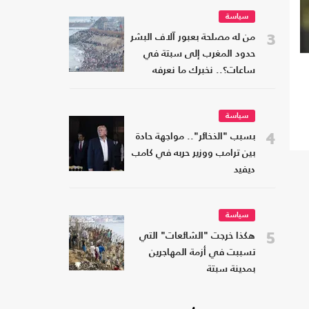
سياسة
3
من له مصلحة بعبور آلاف البشر
حدود المغرب إلى سبتة في
ساعات؟.. نخبرك ما نعرفه
سياسة
4
بسبب "الذخائر".. مواجهة حادة
بين ترامب ووزير حربه في كامب
ديفيد
سياسة
5
هكذا خرجت "الشائعات" التي
تسببت في أزمة المهاجرين
بمدينة سبتة