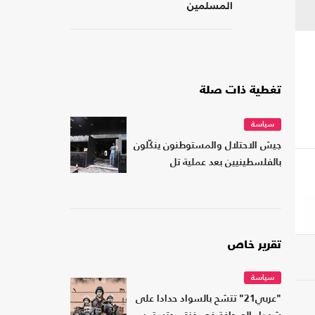
المسلمين
تغطية ذات صلة
سياسة
جيش الاحتلال والمستوطنون ينكّلون
بالفلسطينيين بعد عملية تل
تقرير خاص
سياسة
"عربي21" تتشح بالسواد حدادا على