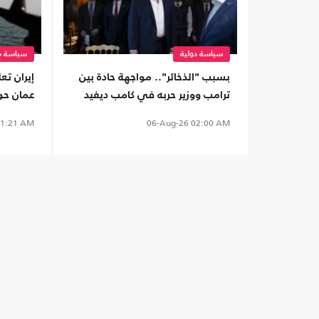
سياسة دولية
سياسة دو
بسبب "الذخائر".. مواجهة حادة بين
إيران ت
ترامب ووزير حربه في كامب ديفيد
عمان حو
1:21 AM
06-Aug-26
02:00 AM