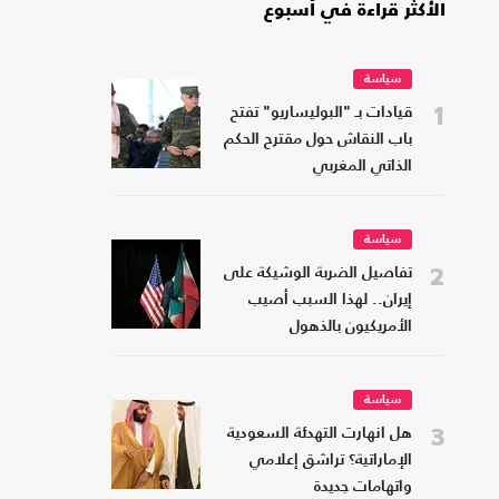
الأكثر قراءة في أسبوع
سياسة
1
قيادات بـ "البوليساريو" تفتح
باب النقاش حول مقترح الحكم
الذاتي المغربي
سياسة
2
تفاصيل الضربة الوشيكة على
إيران.. لهذا السبب أصيب
الأمريكيون بالذهول
سياسة
3
هل انهارت التهدئة السعودية
الإماراتية؟ تراشق إعلامي
واتهامات جديدة