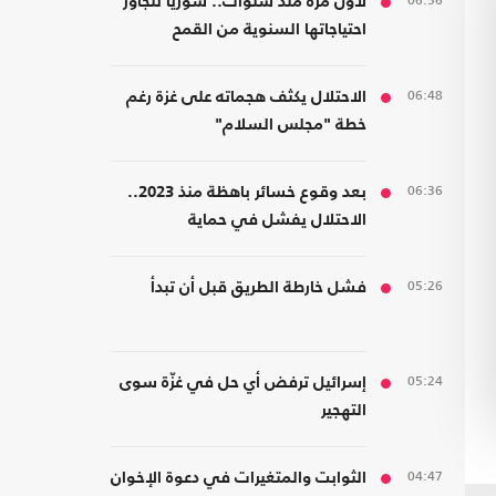
06:56
لأول مرة منذ سنوات.. سوريا تتجاوز
احتياجاتها السنوية من القمح
06:48
الاحتلال يكثف هجماته على غزة رغم
خطة "مجلس السلام"
06:36
بعد وقوع خسائر باهظة منذ 2023..
الاحتلال يفشل في حماية
مستوطنيه من خطر الصواريخ
05:26
فشل خارطة الطريق قبل أن تبدأ
05:24
إسرائيل ترفض أي حل في غزّة سوى
التهجير
04:47
الثوابت والمتغيرات في دعوة الإخوان