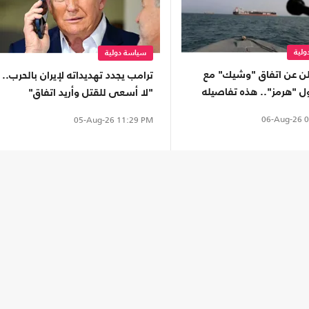
لية
سياسة دولية
علن عن اتفاق "وشيك" مع
ترامب يجدد تهديداته لإيران بالحرب..
ل "هرمز".. هذه تفاصيله
"لا أسعى للقتل وأريد اتفاق"
06-Aug-26
0
05-Aug-26
11:29 PM