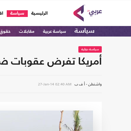
(current)
الرئيسية
سياسة
اق
سياسة
سياسة عربية
مقابلات
حقوق 
سياسة دولية
أمريكا تفرض عقوبات ض
واشنطن - أ ف ب
27-Jan-14
02:40 AM