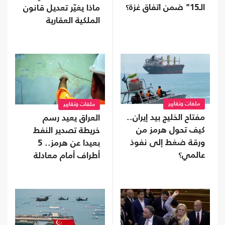
الـ15" ضمن اتفاق غزة؟
ماذا يغيّر تعديل قانون
الملكية العقارية
الأردني؟
ملفات وتقارير
ملفات وتقارير
مفتاح الخليج بيد إيران..
العراق يعيد رسم
كيف تحول هرمز من
خريطة تصدير النفط
ورقة ضغط إلى نفوذ
بعيدا عن هرمز.. 5
عالمي؟
أطراف أمام معادلة
جديدة