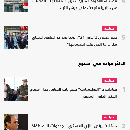
4
قصة سنغافورة المثيرة بذكرى استقلالها.. انفصلت
عن ماليزيا فتربعت على عرش الثراء
سياسة
5
خبير مصري لـ"عربي21": تركيا تريد جر القاهرة لاتفاق
مكة.. ما الذي يؤخر انضمامها؟
الأكثر قراءة في أسبوع
سياسة
1
قيادات بـ "البوليساريو" تفتح باب النقاش حول مقترح
الحكم الذاتي المغربي
سياسة
2
ممثلات يرتدين الزي العسكري.. ودعوات للاصطفاف