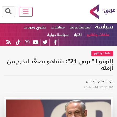
سياسة
سياسة عربية
مقابلات
حقوق وحريات
ملفات وتقارير
اختبار
سياسة دولية
ملفات وتقارير
النونو لـ"عربي 21": نتنياهو يصعّد ليخرج من
أزمته
غزة - صالح النعامي
20-Jan-14
12:30 PM