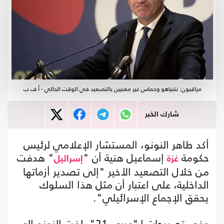
مراقبون: نتنياهو وحماس غير معنيين بالتصعيد في الوقت الحالي - أ ف ب
شارك الخبر
أكد طاهر النونو، المستشار الإعلامي لرئيس
حكومة
إسماعيل هنية أن "
" هدفت
غزة
إسرائيل
من خلال التصعيد الأخير "إلى تصدير أزماتها
الداخلية، على اعتبار أن مثل هذا السلوك
يحقق الإجماع الإسرائيلي".
وفي تصريحات لـ"عربي 21"، لفت النونو إلى