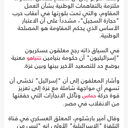
ملتزمة بالتفاهمات الوطنية بشأن العمل
المقاوم، والتي تمت بلورتها في أعقاب حرب
"حجارة السجيل"، مشدداً على أن الاعتبار
الأساس الذي يحكم المقاومة هو المصلحة
الوطنية.
في السياق ذاته رجح معلقون عسكريون
"إسرائيليون" أن حكومة بنيامين
معنية
نتنياهو
بوضع حد للتصعيد الأخير بينها وبين غزة.
وأشار المعلقون إلى أن "إسرائيل" تخشى أن
تسهم أي مواجهة شاملة مع غزة إلى تعزيز
قوة حركة
وتآكل الانجازات التي حققتها
حماس
من الانقلاب في مصر.
وقال أمير بارشلوم، المعلق العسكري في قناة
التلفزة "الإسرائيلية" الأولى إنه "ليس من