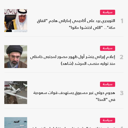
سياسة
1
التويجري يرد على أكاديمي إماراتي هاجم "اتفاق
مكة".. "اللي اختشوا ماتوا"
سياسة
2
إعلام إيراني ينشر أول ظهور مصور لمجتبى خامنئي
منذ توليه منصب المرشد (شاهد)
سياسة
3
هجوم حوثي غير مسبوق يستهدف قوات سعودية
في "المخا"
سياسة