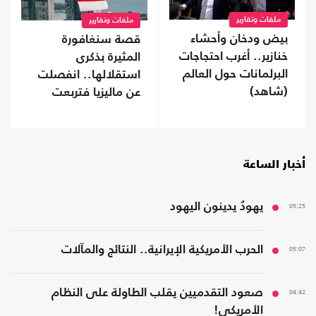
ملفات وتقارير
ملفات وتقارير
بيض ودخان وأحشاء
قصة سنغافورة
خنازير.. أغرب احتجاجات
المثيرة بذكرى
البرلمانات حول العالم
استقلالها.. انفصلت
(شاهد)
عن ماليزيا فتربعت
على عرش الثراء
أخبار الساعة
05:25
يهودٌ يدينون اليهود
05:07
الحرب الأمريكية الإيرانية.. النتائج والمآلات
04:42
صعود التقدميين يقلب الطاولة على النظام
الأمريكي!