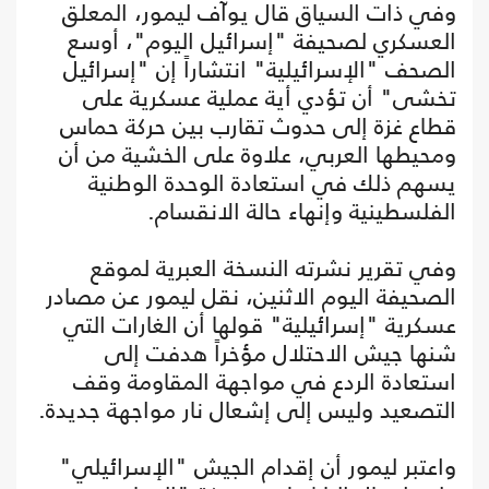
وفي ذات السياق قال يوآف ليمور، المعلق
العسكري لصحيفة "إسرائيل اليوم"، أوسع
الصحف "الإسرائيلية" انتشاراً إن "إسرائيل
تخشى" أن تؤدي أية عملية عسكرية على
قطاع غزة إلى حدوث تقارب بين حركة حماس
ومحيطها العربي، علاوة على الخشية من أن
يسهم ذلك في استعادة الوحدة الوطنية
الفلسطينية وإنهاء حالة الانقسام.
وفي تقرير نشرته النسخة العبرية لموقع
الصحيفة اليوم الاثنين، نقل ليمور عن مصادر
عسكرية "إسرائيلية" قولها أن الغارات التي
شنها جيش الاحتلال مؤخراً هدفت إلى
استعادة الردع في مواجهة المقاومة وقف
التصعيد وليس إلى إشعال نار مواجهة جديدة.
واعتبر ليمور أن إقدام الجيش "الإسرائيلي"