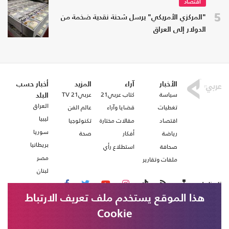
اقتصاد
5
"المركزي الأمريكي" يرسل شحنة نقدية ضخمة من
الدولار إلى العراق
الأخبار
آراء
المزيد
أخبار حسب
سياسة
كتاب عربي21
عربي21 TV
البلد
العراق
تغطيات
قضايا وآراء
عالم الفن
ليبيا
اقتصاد
مقالات مختارة
تكنولوجيا
سوريا
رياضة
أفكار
صحة
بريطانيا
صحافة
استطلاع رأي
مصر
ملفات وتقارير
لبنان
تابعنا على
هذا الموقع يستخدم ملف تعريف الارتباط
Cookie
من نحن