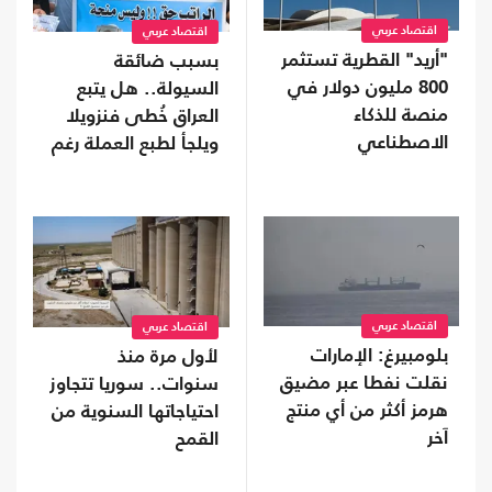
اقتصاد عربي
اقتصاد عربي
"أريد" القطرية تستثمر
بسبب ضائقة
800 مليون دولار في
السيولة.. هل يتبع
منصة للذكاء
العراق خُطى فنزويلا
الاصطناعي
ويلجأ لطبع العملة رغم
مخاطرها؟
اقتصاد عربي
اقتصاد عربي
بلومبيرغ: الإمارات
لأول مرة منذ
نقلت نفطا عبر مضيق
سنوات.. سوريا تتجاوز
هرمز أكثر من أي منتج
احتياجاتها السنوية من
آخر
القمح