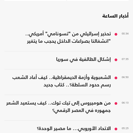
أخبار الساعة
08:34
تحذير إسرائيلي من "تسونامي" أمريكي..
"انشغالنا بصراعات الداخل يحجب ما يتغير
بواشنطن"
07:35
إشكال الطائفية في سوريا
06:50
الشعبوية وأزمة الديمقراطية.. كيف أعاد الشعب
رسم حدود السلطة؟.. كتاب جديد
06:13
من هوميروس إلى تيك توك.. كيف يستعيد الشعر
جمهوره في العصر الرقمي؟
05:25
الاتحاد الأوروبي... ما مصير الوحدة؟