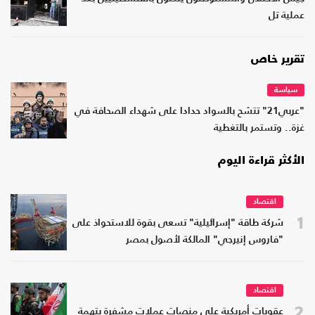
عملية تل
تقرير خاص
سياسة
"عربي21" تتشح بالسواد حدادا على شهداء الصحافة في
غزة.. وتستمر بالتغطية
الأكثر قراءة اليوم
اقتصاد
1
شركة طاقة "إسرائيلية" تسعى بقوة للاستحواذ على
"فاروس إنيرجي" المالكة لأصول بمصر
اقتصاد
2
عقوبات أمريكية على منصات عملات مشفرة بتهمة