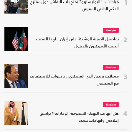
1
قيادات بـ "البوليساريو" تفتح باب النقاش حول مقترح
الحكم الذاتي المغربي
سياسة
2
تفاصيل الضربة الوشيكة على إيران.. لهذا السبب
أصيب الأمريكيون بالذهول
سياسة
3
ممثلات يرتدين الزي العسكري.. ودعوات للاصطفاف
مع السيسي
سياسة
4
هل انهارت التهدئة السعودية الإماراتية؟ تراشق
إعلامي واتهامات جديدة