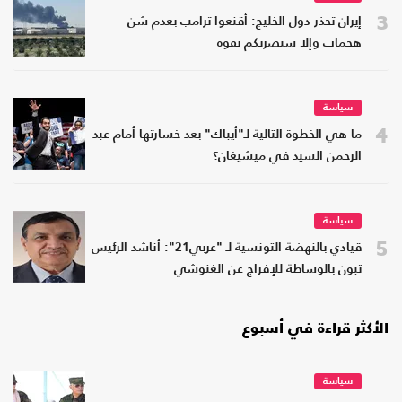
3
إيران تحذر دول الخليج: أقنعوا ترامب بعدم شن
هجمات وإلا سنضربكم بقوة
سياسة
4
ما هي الخطوة التالية لـ"أيباك" بعد خسارتها أمام عبد
الرحمن السيد في ميشيغان؟
سياسة
5
قيادي بالنهضة التونسية لـ "عربي21": أناشد الرئيس
تبون بالوساطة للإفراج عن الغنوشي
الأكثر قراءة في أسبوع
سياسة