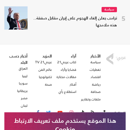
سياسة
5
ترامب يعلن إلغاء الهجوم على إيران مقابل صفقة..
هذه ملامحها
الأخبار
آراء
المزيد
أخبار حسب
سياسة
كتاب عربي21
عربي21 TV
البلد
العراق
تغطيات
قضايا وآراء
عالم الفن
ليبيا
اقتصاد
مقالات مختارة
تكنولوجيا
سوريا
رياضة
أفكار
صحة
بريطانيا
صحافة
استطلاع رأي
مصر
ملفات وتقارير
لبنان
تابعنا على
هذا الموقع يستخدم ملف تعريف الارتباط