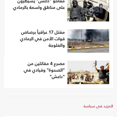
مقاتلو "داعش" يسيطرون
على مناطق واسعة بالرمادي
مقتل 17 عراقياً برصاص
قوات الأمن في الرمادي
والفلوجة
مصرع 4 مقاتلين من
"الصحوة" وقيادي في
"داعش"
المزيد في سياسة