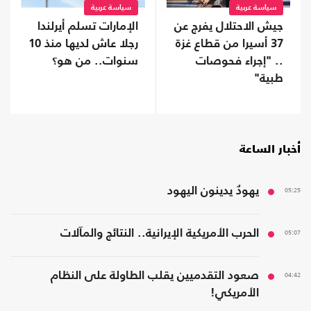
سياسة عربية
سياسة عربية
جيش الاحتلال يفرج عن
الإمارات تسلم أيرلندا
37 أسيرا من قطاع غزة
رجلا عاش لديها منذ 10
.. "إجراء فحوصات
سنوات.. من هو؟
طبية"
أخبار الساعة
05:25
يهودٌ يدينون اليهود
05:07
الحرب الأمريكية الإيرانية.. النتائج والمآلات
04:42
صعود التقدميين يقلب الطاولة على النظام
الأمريكي!