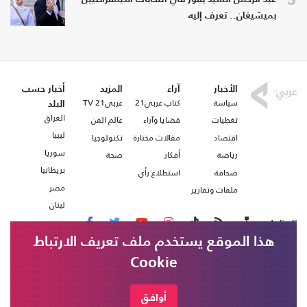
بميشيغان.. تعرف إليه
الأخبار
آراء
المزيد
أخبار حسب
سياسة
كتاب عربي21
عربي21 TV
البلد
العراق
تغطيات
قضايا وآراء
عالم الفن
ليبيا
اقتصاد
مقالات مختارة
تكنولوجيا
سوريا
رياضة
أفكار
صحة
بريطانيا
صحافة
استطلاع رأي
مصر
ملفات وتقارير
لبنان
تابعنا على
هذا الموقع يستخدم ملف تعريف الارتباط
Cookie
من نحن
اتصل بنا
شروط الاستخدام
أوافق