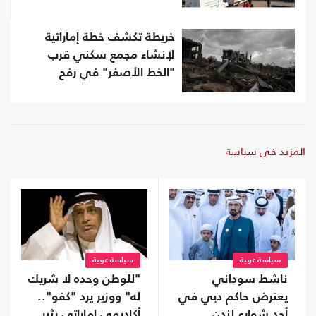
خريطة تكشف خطة إماراتية
لإنشاء مجمع سكني قرب
"الخط الأصفر" في رفح
المزيد في سياسة
سياسة عربية
سياسة عربية
ناشط سوداني
"للوطن وحده لا شريك
يعترض حاكم دبي في
له" ووزير يرد "كفو"..
أحد شوارع لندن..
أكاديمي إماراتي يثير