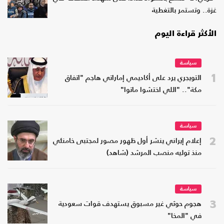
غزة.. وتستمر بالتغطية
الأكثر قراءة اليوم
سياسة
1
التويجري يرد على أكاديمي إماراتي هاجم "اتفاق
مكة".. "اللي اختشوا ماتوا"
سياسة
2
إعلام إيراني ينشر أول ظهور مصور لمجتبى خامنئي
منذ توليه منصب المرشد (شاهد)
سياسة
3
هجوم حوثي غير مسبوق يستهدف قوات سعودية
في "المخا"