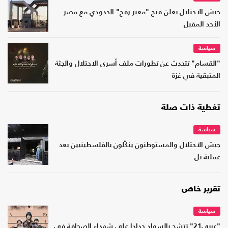
جيش الاحتلال يعلن فتح "معبر رفح" الحدودي مع مصر
الأحد المقبل
سياسة
"القسام" تتحدث عن تطورات ملف أسرى الاحتلال والجثة
المتبقية في غزة
تغطية ذات صلة
سياسة
جيش الاحتلال والمستوطنون ينكّلون بالفلسطينيين بعد
عملية تل
تقرير خاص
سياسة
"عربي21" تتشح بالسواد حدادا على شهداء الصحافة في