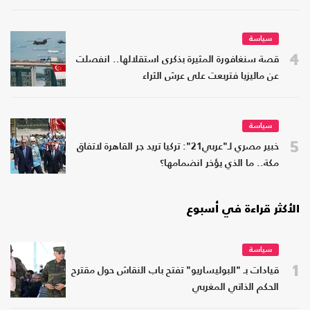
سياسة
4
قصة سنغافورة المثيرة بذكرى استقلالها.. انفصلت
عن ماليزيا فتربعت على عرش الثراء
سياسة
5
خبير مصري لـ"عربي21": تركيا تريد جر القاهرة لاتفاق
مكة.. ما الذي يؤخر انضمامها؟
الأكثر قراءة في أسبوع
سياسة
1
قيادات بـ "البوليساريو" تفتح باب النقاش حول مقترح
الحكم الذاتي المغربي