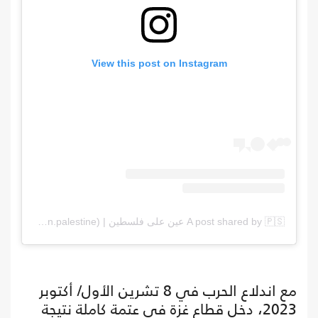
View this post on Instagram
A post shared by 🇵🇸 عين على فلسطين | Eye on Palestine (@eye.on.palestine)
مع اندلاع الحرب في 8 تشرين الأول/ أكتوبر
2023، دخل قطاع غزة في عتمة كاملة نتيجة