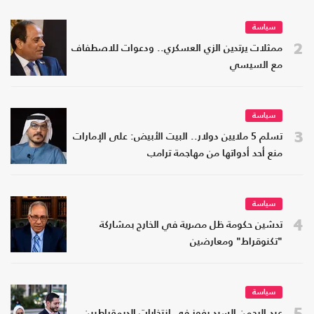
سياسة
2
ممثلات يرتدين الزي العسكري.. ودعوات للاصطفاف
مع السيسي
سياسة
3
تسلم 5 ملايين دولار.. البيت الأبيض: على الإمارات
منع أحد أدواتها من مهاجمة ترامب
سياسة
4
تدشين حكومة ظل مصرية في الخارج بمشاركة
"تكنوقراط" ومعارضين
سياسة
5
عبد الرحمن السيد يفوز في انتخابات الديمقراطيين