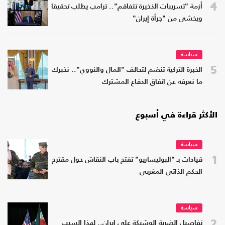
4
أزمة "تسريبات الذخيرة تتفاقم".. ترامب يطلب تحقيقا
ويخشى من "جرأة إيران"
سياسة
5
الخبرة التركية تنضم لتحالف "المال والنووي".. نخبرك
ما نعرفه عن اتفاق الدفاع المشترك
الأكثر قراءة في أسبوع
سياسة
1
قيادات بـ "البوليساريو" تفتح باب النقاش حول مقترح
الحكم الذاتي المغربي
سياسة
2
تفاصيل الضربة الوشيكة على إيران.. لهذا السبب