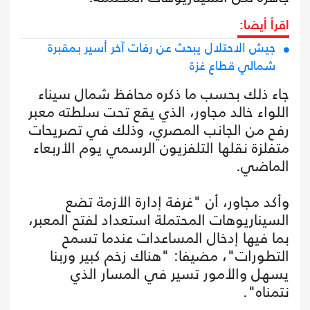
اقرأ أيضا:
جيش الاحتلال يبحث عن رفات آخر أسير بمقبرة
شمالي قطاع غزة
جاء ذلك بحسب ما ذكره محافظ شمال سيناء
اللواء خالد مجاور، الذي يقع تحت سلطته معبر
رفح من الجانب المصري، وذلك في تصريحات
متفلزة نقلها التلفزيون الرسمي يوم الأربعاء
الماضي.
وأكد مجاور، أن "غرفة إدارة الأزمة تضع
السيناريوهات المحتملة استعداد لفتح المعبر،
بما فيها إدخال المساعدات عندما تسمح
التطورات"، مضيفا: "هناك زخم كبير وربنا
يسهل والأمور تسير في المسار الذي
نتمناه".