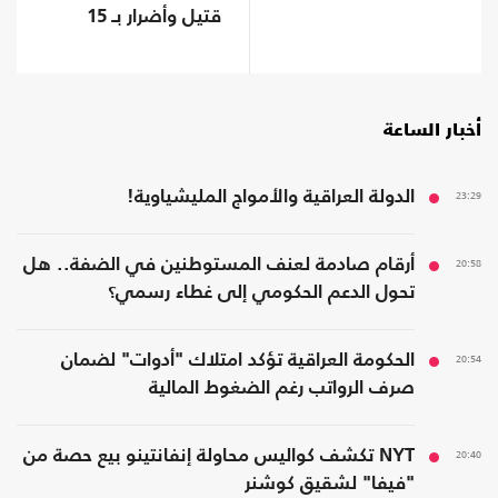
قتيل وأضرار بـ 15
سفينة
أخبار الساعة
23:29
الدولة العراقية والأمواج المليشياوية!
20:58
أرقام صادمة لعنف المستوطنين في الضفة.. هل
تحول الدعم الحكومي إلى غطاء رسمي؟
20:54
الحكومة العراقية تؤكد امتلاك "أدوات" لضمان
صرف الرواتب رغم الضغوط المالية
20:40
NYT تكشف كواليس محاولة إنفانتينو بيع حصة من
"فيفا" لشقيق كوشنر