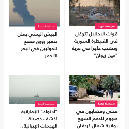
سياسة عربية
سياسة عربية
قوات الاحتلال تتوغل
الجيش اليمني يعلن
في القنيطرة السورية
تدمير زورق مفخخ
وتنصب حاجزا في قرية
للحوثيين في البحر
"عين زيوان"
الأحمر
سياسة عربية
سياسة عربية
قتلى ومصابون في
"أدنوك" الإماراتية
هجوم للدعم السريع
تكشف حصيلة
بولاية شمال كردفان
الهجمات الإيرانية..