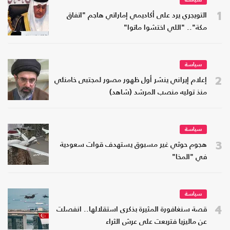
سياسة
1
التويجري يرد على أكاديمي إماراتي هاجم "اتفاق
مكة".. "اللي اختشوا ماتوا"
سياسة
2
إعلام إيراني ينشر أول ظهور مصور لمجتبى خامنئي
منذ توليه منصب المرشد (شاهد)
سياسة
3
هجوم حوثي غير مسبوق يستهدف قوات سعودية
في "المخا"
سياسة
4
قصة سنغافورة المثيرة بذكرى استقلالها.. انفصلت
عن ماليزيا فتربعت على عرش الثراء