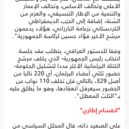
الأعلى وتحالف الأساس، وتحالف الإعمار
والتنمية من الإطار التنسيقي، والعزم من
السُنة، إضافة إلى الحزب الديمقراطي
الكردستاني بزعامة البارزاني، هؤلاء يدعمون
مرشح الأخير فؤاد حسين لرئاسة الجمهورية".
وفقا للدستور العراقي، يتطلب عقد جلسة
انتخاب رئيس الجمهورية- الذي يكلف مرشح
الكتلة البرلمانية الأكثر عددا لتشكيل الحكومة-
حضور ثلثي أعضاء البرلمان، أي 220 نائبا من
أصل 329، بالتالي فإن تخلف 110 نواب عن
الحضور سيعرقل انعقادها، وهو ما يُطلق عليه
بـ"الثلث المعطل".
"انقسام إطاري"
على الصعيد ذاته، قال المحلل السياسي من