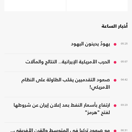
أخبار الساعة
05:25
يهودٌ يدينون اليهود
05:07
الحرب الأمريكية الإيرانية.. النتائج والمآلات
04:42
صعود التقدميين يقلب الطاولة على النظام
الأمريكي!
03:23
ارتفاع بأسعار النفط بعد إعلان إيران عن شروطها
لفتح "هرمز"
00:31
مع صعود تركيا في المتوسط والقرن الأفريقي..