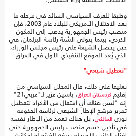
وطبقا للعرف السياسي السائد في مرحلة ما
بعد الاحتلال الأمريكي للبلاد عام 2003، فإن
منصب رئيس الجمهورية يذهب إلى المكون
الكردي، بينما يتولى السُنة رئاسة البرلمان، في
حين يحصل الشيعة على رئيس مجلس الوزراء،
الذي يُعد الموقع التنفيذي الأول في العراق.
"تعطيل شيعي"
تعليقا على ذلك، قال المحلل السياسي من
إقليم
، ياسين عزيز لـ"عربي21"
كردستان العراق
إنه "ليس هناك أي افتعال من الأكراد لتعطيل
تمرير مرشح الإطار الشيعي لرئاسة الحكومة
نوري
، بل هناك تعمد من الإطار نفسه
المالكي
في تأجيل حسم منصب رئيس الجمهورية حتى
إقناع الجانب الأمريكي برفع الفيتو أو إمكانية