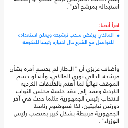
استبداله بمرشح آخر".
اقرأ أيضا:
المالكي يرفض سحب ترشيحه ويعلن استعداده
للتواصل مع الشرع حال اختياره رئيسا للحكومة
وأضاف عزيزي أن "الإطار لم يحسم أمره بشأن
مرشحه الحالي نوري المالكي، وأنه لو حسم
الموقف نهائيا لما اهتم بالخلافات الكردية-
الكردية وعمِد إلى عقد جلسة مجلس النواب
لانتخاب رئيس الجمهورية مثلما حدث في آخر
دورتين نيابيتين، لذا فموضوع رئاسة
الجمهورية مرتبطة بشكل كبير بمنصب رئيس
الوزراء".