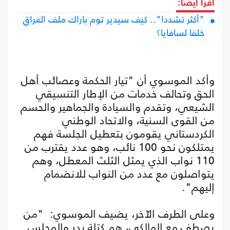
اقرأ أيضا:
"أكثر تشددا".. كيف سيدير توم باراك ملف العراق
خلفا لسافايا؟
وأكد الموسوي أن "تيار الحكمة وعصائب أهل
الحق وتحالف خدمات من الإطار التنسيقي
الشيعي، وتقدم والسيادة والجماهير والحسم
من القوى السنية، والاتحاد الوطني
الكردستاني يقومون بتعطيل الجلسة فهم
يمتلكون نحو 100 نائب، وهو عدد يقترب من
110 نواب الذي يمثل الثلث المعطل، وهم
يتواصلون مع عدد من النواب للانضمام
إليهم".
وعلى الطرف الآخر، يضيف الموسوي: "من
يصطف مع المالكي، هم كتلة بدر والمجلس