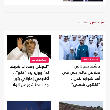
المزيد في سياسة
سياسة عربية
سياسة عربية
ناشط سوداني
"للوطن وحده لا شريك
يعترض حاكم دبي في
له" ووزير يرد "كفو"..
أحد شوارع لندن..
أكاديمي إماراتي يثير
"تقتلون شعبي"
جدلا بمنشور عن الولاء
(شاهد)