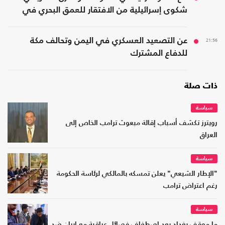
شكوى إسرائيلية من الافتقار للعمق البحري في
المنطقة
21:56
عن التصعيد العسكري في اليمن وتحالف مكة
للدفاع المشترك
ذات صلة
سياسة
رويترز تكشف أسباب إقالة مبعوث ترامب الخاص إلى
العراق
سياسة
"الإطار الشيعي" يعلن تمسكه بالمالكي لرئاسة الحكومة
رغم اعتراض ترامب
سياسة
​ما موقف بغداد بعد اصطفاف فصائل عراقية مع إيران ضد