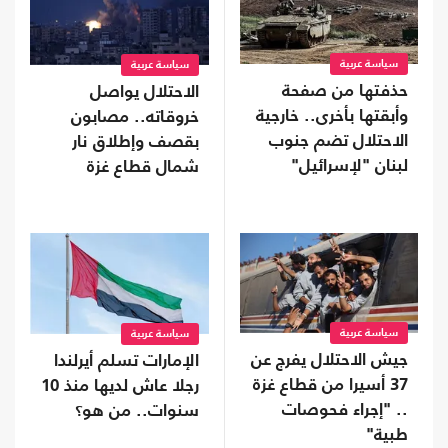
سياسة عربية
سياسة عربية
حذفتها من صفحة
الاحتلال يواصل
وأبقتها بأخرى.. خارجية
خروقاته.. مصابون
الاحتلال تضم جنوب
بقصف وإطلاق نار
لبنان "لإسرائيل"
شمال قطاع غزة
وجنوبه
سياسة عربية
سياسة عربية
جيش الاحتلال يفرج عن
الإمارات تسلم أيرلندا
37 أسيرا من قطاع غزة
رجلا عاش لديها منذ 10
.. "إجراء فحوصات
سنوات.. من هو؟
طبية"