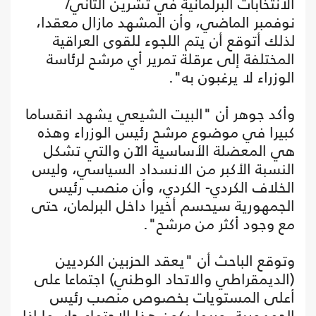
الانتخابات البرلمانية في تشرين الثاني/
نوفمبر الماضي، وأن المشهد مازال معقدا،
لذلك أتوقع أن يتم اللجوء للقوى العراقية
المختلفة إلى عرقلة تمرير أي مرشح لرئاسة
الوزراء لا يرغبون به".
وأكد جوهر أن "البيت الشيعي يشهد انقساما
كبيرا في موضوع مرشح رئيس الوزراء وهذه
هي المعضلة الأساسية الآن والتي تشكل
النسبة الأكبر من الانسداد السياسي، وليس
الخلاف الكردي- الكردي، وأن منصب رئيس
الجمهورية سيحسم أخيرا داخل البرلمان، حتى
مع وجود أكثر من مرشح".
وتوقع الباحث أن "يعقد الحزبين الكرديين
(الديمقراطي والاتحاد الوطني) اجتماعا على
أعلى المستويات بخصوص منصب رئيس
الجمهورية، وربما يكون هذا الاجتماع حاسما إذا