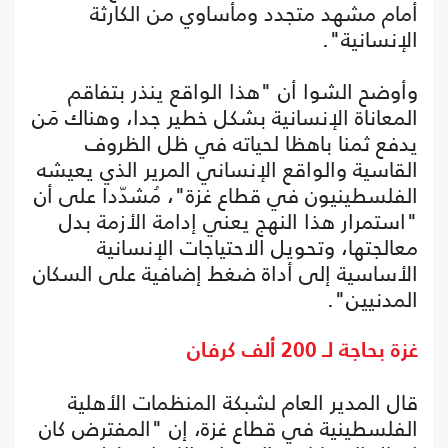
أمام مشهد متجدد ومأساوي من الكارثة
الإنسانية".
وأوضح الشوا أن "هذا الواقع ينذر بتفاقم
المعاناة الإنسانية بشكل خطير جدا، وهناك مَن
يدفع ثمنا باهظا لحياته في ظل الظروف
القاسية والواقع الإنساني المرير الذي يعيشه
الفلسطينيون في قطاع غزة"، مُشدّدا على أن
"استمرار هذا النهج يعني إدامة الأزمة بدل
معالجتها، وتحويل الاحتياجات الإنسانية
الأساسية إلى أداة ضغط إضافية على السكان
المدنيين".
غزة بحاجة لـ 200 ألف كرفان
قال المدير العام لشبكة المنظمات الأهلية
الفلسطينية في قطاع غزة، إن "المفترض كان