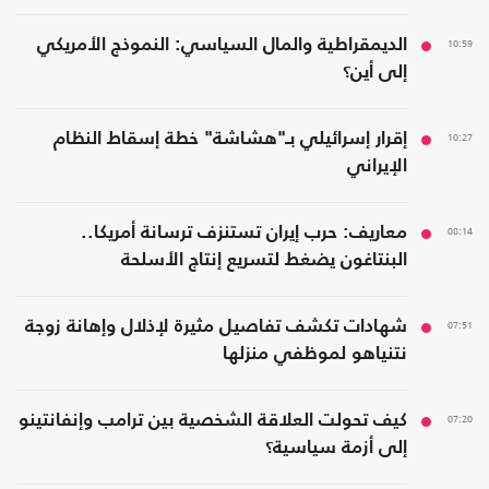
10:59
الديمقراطية والمال السياسي: النموذج الأمريكي
إلى أين؟
10:27
إقرار إسرائيلي بـ"هشاشة" خطة إسقاط النظام
الإيراني
08:14
معاريف: حرب إيران تستنزف ترسانة أمريكا..
البنتاغون يضغط لتسريع إنتاج الأسلحة
07:51
شهادات تكشف تفاصيل مثيرة لإذلال وإهانة زوجة
نتنياهو لموظفي منزلها
07:20
كيف تحولت العلاقة الشخصية بين ترامب وإنفانتينو
إلى أزمة سياسية؟