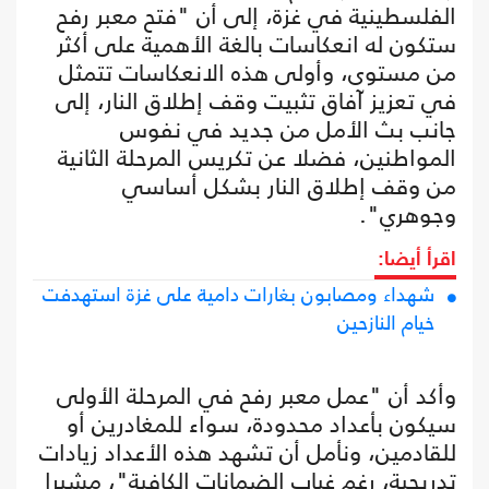
الفلسطينية في غزة، إلى أن "فتح معبر رفح
ستكون له انعكاسات بالغة الأهمية على أكثر
من مستوى، وأولى هذه الانعكاسات تتمثل
في تعزيز آفاق تثبيت وقف إطلاق النار، إلى
جانب بث الأمل من جديد في نفوس
المواطنين، فضلا عن تكريس المرحلة الثانية
من وقف إطلاق النار بشكل أساسي
وجوهري".
اقرأ أيضا:
شهداء ومصابون بغارات دامية على غزة استهدفت
خيام النازحين
وأكد أن "عمل معبر رفح في المرحلة الأولى
سيكون بأعداد محدودة، سواء للمغادرين أو
للقادمين، ونأمل أن تشهد هذه الأعداد زيادات
تدريجية، رغم غياب الضمانات الكافية"، مشيرا