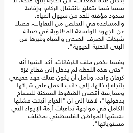
إدخال هذه المعدات، لأن الحاجة إليها ملحّة، لا
سيما فيما يتعلق بانتشال الركام، وإقامة
سدود مؤقتة للحد من سيول المياه،
والمساعدة في التخلص من النفايات، فضلا
عن الجهود الواسعة المطلوبة في صيانة
شبكات الصرف الصحي والمياه وغيرها من
البنى التحتية الحيوية".
وفيما يخص ملف الكرفانات، أكد الشوا أنه
"حتى هذه اللحظة لم يدخل إلى قطاع غزة
كرفان واحد، ونأمل أن يكون هناك جهد حقيقي
باتجاه إدخالها، إلى جانب العمل على شرائها
وممارسة أقصى الضغوط الممكنة للسماح
بدخولها"، لافتا إلى أن "الخيام أثبتت فشلها
الكامل في مواجهة تداعيات أزمة الإيواء التي
يعيشها المواطن الفلسطيني بمختلف
مستوياتها".