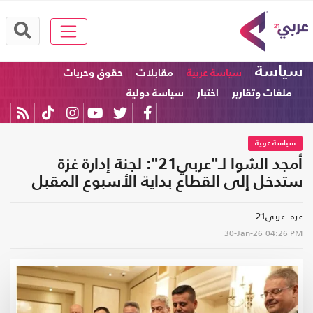
سياسة
سياسة عربية
مقابلات
حقوق وحريات
ملفات وتقارير
اختبار
سياسة دولية
سياسة عربية
أمجد الشوا لـ"عربي21": لجنة إدارة غزة
ستدخل إلى القطاع بداية الأسبوع المقبل
غزة- عربي21
30-Jan-26
04:26 PM