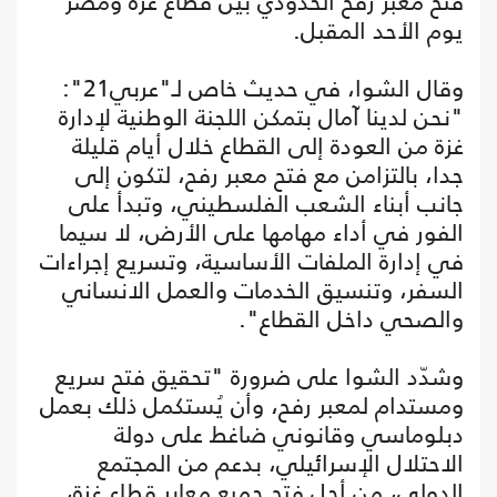
فتح معبر رفح الحدودي بين قطاع غزة ومصر
يوم الأحد المقبل.
وقال الشوا، في حديث خاص لـ"عربي21":
"نحن لدينا آمال بتمكن اللجنة الوطنية لإدارة
غزة من العودة إلى القطاع خلال أيام قليلة
جدا، بالتزامن مع فتح معبر رفح، لتكون إلى
جانب أبناء الشعب الفلسطيني، وتبدأ على
الفور في أداء مهامها على الأرض، لا سيما
في إدارة الملفات الأساسية، وتسريع إجراءات
السفر، وتنسيق الخدمات والعمل الانساني
والصحي داخل القطاع".
وشدّد الشوا على ضرورة "تحقيق فتح سريع
ومستدام لمعبر رفح، وأن يُستكمل ذلك بعمل
دبلوماسي وقانوني ضاغط على دولة
الاحتلال الإسرائيلي، بدعم من المجتمع
الدولي، من أجل فتح جميع معابر قطاع غزة،