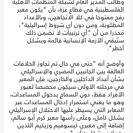
وطالب المدير العام لشبكة المنظمات الأهلية
الفلسطينية في قطاع غزة، بأن "يكون معبر
رفح مفتوحا في كلا الاتجاهين، وبالأعداد
المطلوبة، ومن دون أي شروط إسرائيلية"،
مُحذرا من أن "أي ترتيبات لا تضمن ذلك
ستُبقي الأزمة الإنسانية قائمة وبشكل
أخطر".
وأوضح أنه "حتى في حال تم تجاوز الخلافات
العالقة بين الجانبين المصري والإسرائيلي
بشأن أعداد الداخلين والخارجين، فإن المعبر
في مرحلته الأولى سيكون مخصصا لعبور
الأفراد فقط، دون السماح بدخول المساعدات،
وهو ما يعني استمرار إدخال المساعدات عبر
المعابر التي يسيطر عليها الاحتلال الإسرائيلي
بشكل كامل، وعلى رأسها معبر كرم أبو سالم،
إضافة إلى معبري كيسوفيم وزيكيم اللذين
يعملان بشكل جزئي".