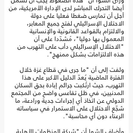
ورأى الشوا أن "هذه الضغوط يجب أن تشمل
أيضا التحرك المباشر لدى الإدارة الأمريكية، من
أجل أن تمارس ضغطا فعليا على دولة
الاحتلال الإسرائيلي لفتح جميع المعابر،
والالتزام بالقواعد القانونية والإنسانية
المعمول بها دوليا"، مُشدّدا على أن
"الاحتلال الإسرائيلي دأب على التهرب من
هذه الالتزامات بشكل ممنهج".
ولفت إلى أن "ما جرى في قطاع غزة خلال
الفترة الماضية يُعدّ الدليل الأكبر على هذا
التهرب، حيث ارتُكبت جرائم إبادة بحق السكان
المدنيين، في ظل تقاعس واضح من المجتمع
الدولي عن اتخاذ أي إجراءات جدية ورادعة، ما
شجّع الاحتلال على الاستمرار في سياساته
الرعناء دون أي محاسبة".
وأضاف الشوا أن "شبكة المنظمات الأهلية