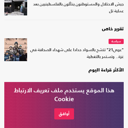
جيش الاحتلال والمستوطنون ينكّلون بالفلسطينيين بعد
عملية تل
تقرير خاص
سياسة
"عربي21" تتشح بالسواد حدادا على شهداء الصحافة في
غزة.. وتستمر بالتغطية
الأكثر قراءة اليوم
سياسة
هذا الموقع يستخدم ملف تعريف الارتباط
1
تدشين حكومة ظل مصرية في الخارج بمشاركة
Cookie
"تكنوقراط" ومعارضين
أوافق
سياسة