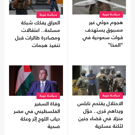
سياسة عربية
سياسة عربية
هجوم حوثي غير
العراق يفكك شبكة
مسبوق يستهدف
مسلحة.. اعتقالات
قوات سعودية في
ومصادرة طائرات قبل
"المخا"
تنفيذ هجمات
سياسة عربية
سياسة عربية
الاحتلال يقتحم نابلس
وفاة السفير
ويداهم قرى.. حوّل
الفلسطيني في مصر
منزلا في قضاء جنين
دياب اللوح إثر وعكة
لثكنة عسكرية
صحية