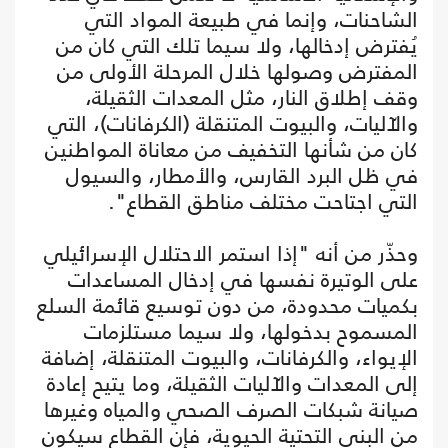
الشاحنات، وإنما في طبيعة المواد التي
يُفترض إدخالها، ولا سيما تلك التي كان من
المفترض وصولها خلال المرحلة الأولى من
وقف إطلاق النار، مثل المعدات الثقيلة،
والآليات، والبيوت المتنقلة (الكرفانات)، التي
كان من شأنها التخفيف من معاناة المواطنين
في ظل البرد القارس، والأمطار، والسيول
التي اجتاحت مختلف مناطق القطاع".
وحذّر من أنه "إذا استمر الاحتلال الإسرائيلي
على الوتيرة نفسها في إدخال المساعدات
بكميات محدودة، من دون توسيع قائمة السلع
المسموح بدخولها، ولا سيما مستلزمات
الإيواء، والكرفانات، والبيوت المتنقلة، إضافة
إلى المعدات والآليات الثقيلة، وما يتيح إعادة
صيانة شبكات الصرف الصحي والمياه وغيرها
من البنى التحتية الحيوية، فإن القطاع سيكون