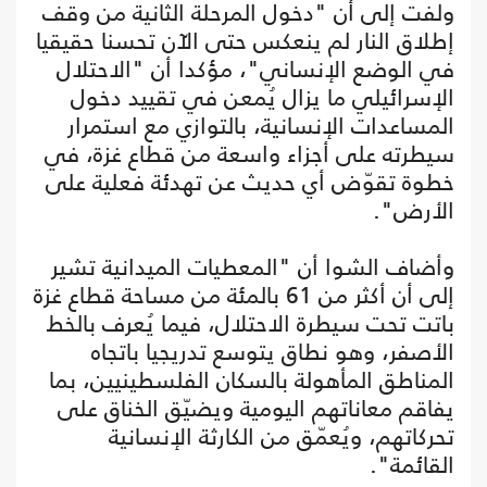
ولفت إلى أن "دخول المرحلة الثانية من وقف
إطلاق النار لم ينعكس حتى الآن تحسنا حقيقيا
في الوضع الإنساني"، مؤكدا أن "الاحتلال
الإسرائيلي ما يزال يُمعن في تقييد دخول
المساعدات الإنسانية، بالتوازي مع استمرار
سيطرته على أجزاء واسعة من قطاع غزة، في
خطوة تقوّض أي حديث عن تهدئة فعلية على
الأرض".
وأضاف الشوا أن "المعطيات الميدانية تشير
إلى أن أكثر من 61 بالمئة من مساحة قطاع غزة
باتت تحت سيطرة الاحتلال، فيما يُعرف بالخط
الأصفر، وهو نطاق يتوسع تدريجيا باتجاه
المناطق المأهولة بالسكان الفلسطينيين، بما
يفاقم معاناتهم اليومية ويضيّق الخناق على
تحركاتهم، ويُعمّق من الكارثة الإنسانية
القائمة".