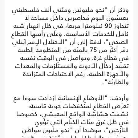
وذكر أن "نحو مليونين ومئتي ألف فلسطيني
يعيشون اليوم مُحاصرين داخل مساحة لا
تتجاوز 90 كيلومترا مربعا، في ظل انهيار شبه
كامل للخدمات الأساسية، وعلى رأسها القطاع
الصحي"، لافتا إلى أن "الاحتلال الإسرائيلي
دمّر أكثر من 75 بالمئة من المنظومة الطبية
في قطاع غزة، ويواصل في الوقت نفسه
تقييد إدخال الأدوية والمستلزمات والمعدات
والأجهزة الطبية، رغم الاحتياجات المتزايدة
والطارئة".
وأردف: "الأوضاع الإنسانية ازدادت سوءا مع
تعرّض القطاع لمنخفضات جوية قاسية،
كشفت هشاشة الواقع المعيشي، خصوصا
في ظل غرق مئات الخيام التي تؤوي
النازحين"، موضحا أن "نحو مليون مواطن
يعيشون حاليا داخل خيام مؤقتة في ظروف