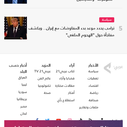
سياسة
5
ترامب يحدد موعد بدء المفاوضات مع إيران.. ويكشف
مفاجأة حول "الهجوم الملغي"
الأخبار
آراء
المزيد
أخبار حسب
سياسة
كتاب عربي21
عربي21 TV
البلد
العراق
تغطيات
قضايا وآراء
عالم الفن
ليبيا
اقتصاد
مقالات مختارة
تكنولوجيا
سوريا
رياضة
أفكار
صحة
بريطانيا
صحافة
استطلاع رأي
مصر
ملفات وتقارير
لبنان
تابعنا على