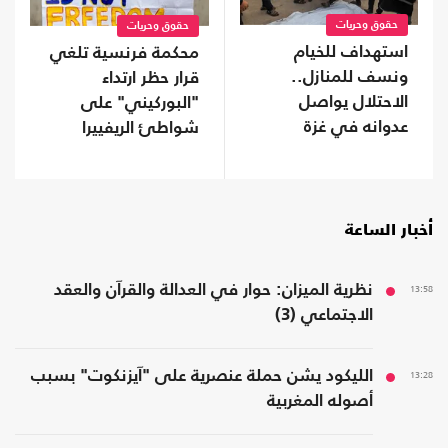
حقوق وحريات
حقوق وحريات
استهداف للخيام
محكمة فرنسية تلغي
ونسف للمنازل..
قرار حظر ارتداء
الاحتلال يواصل
"البوركيني" على
عدوانه في غزة
شواطئ الريفييرا
أخبار الساعة
13:58
نظرية الميزان: حوار في العدالة والقرآن والعقد
الاجتماعي (3)
13:28
الليكود يشن حملة عنصرية على "آيزنكوت" بسبب
أصوله المغربية