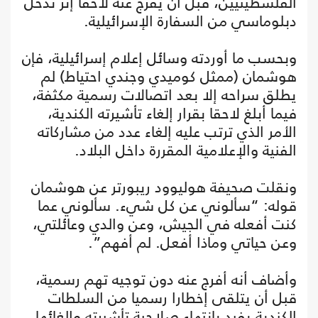
الفلسطينيين، قبل أن يفرج عنه لاحقا إثر تدخل
دبلوماسي من السفارة الإسرائيلية.
وبحسب ما أوردته وسائل إعلام إسرائيلية، فإن
هوشمان (ممثل كوميدي وجندي احتياط) لم
يطلق سراحه إلا بعد اتصالات رسمية مكثفة،
فيما أبلغ لاحقا بقرار إلغاء تأشيرته الكندية،
الأمر الذي ترتب عليه إلغاء عدد من مشاركاته
الفنية والإعلامية المقررة داخل البلاد.
ونقلت صحيفة هوليوود ريبورتر عن هوشمان
قوله: “سألوني عن كل شيء. سألوني عما
كنت أفعله في الجيش، وعن والدي وعائلتي،
وعن حياتي وماذا أفعل. لم أفهم”.
وأضاف أنه أفرج عنه دون توجيه تهم رسمية،
قبل أن يتلقى إخطارا رسميا من السلطات
الكندية يفيد بانتهاء صلاحية تأشيرته وإلغائها.