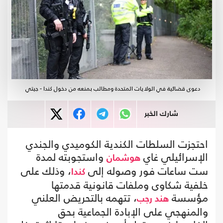
دعوى قضائية في الولايات المتحدة ومطالب بمنعه من دخول كندا - جيتي
شارك الخبر
احتجزت السلطات الكندية الكوميدي والجندي
الإسرائيلي غاي
واستجوبته لمدة
هوشمان
ست ساعات فور وصوله إلى
، وذلك على
كندا
خلفية شكاوى وملفات قانونية قدمتها
مؤسسة
، تتهمه بالتحريض العلني
هند رجب
والمنهجي على الإبادة الجماعية بحق