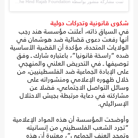
تمت مشاركة منشور بواسطة ‏‎The Hind Rajab Foundation‎‏ (@‏‎hindrajabfoundation‎‏)
شكوى قانونية وتحركات دولية
في السياق ذاته، أعلنت مؤسسة هند رجب
أنها رفعت دعوى قضائية ضد هوشمان في
الولايات المتحدة، مؤكدة أن القضية الأساسية
ضده “راسخة قانونيا”، باعتباره شارك ـ وفق
توصيفها ـ في التحريض العلني والمنهجي
على الإبادة الجماعية ضد الفلسطينيين، من
خلال ظهوره الإعلامي ومنشوراته على
وسائل التواصل الاجتماعي، فضلا عن
مشاركته في دعاية مرتبطة بجيش الاحتلال
الإسرائيلي.
وأوضحت المؤسسة أن هذه المواد الإعلامية
“تجرد الشعب الفلسطيني من إنسانيته
وتمجد العنف الجماعي”، معتبرة أن هذه