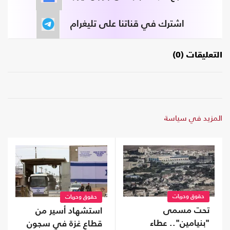
اشترك في قناتنا على تليغرام
التعليقات (0)
المزيد في سياسة
حقوق وحريات
حقوق وحريات
تحت مسمى
استشهاد أسير من
"بنيامين".. عطاء
قطاع غزة في سجون