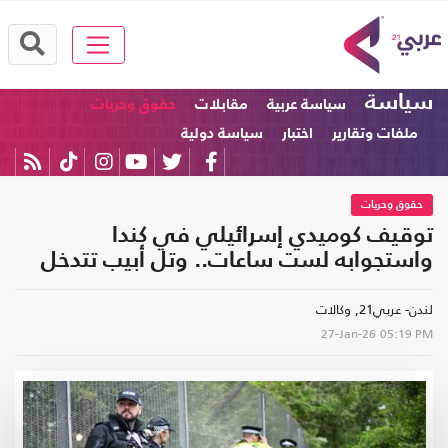
سياسة
سياسة عربية
مقابلات
حقوق وحريات
ملفات وتقارير
اختبار
سياسة دولية
حقوق وحريات
توقيف كوميدي إسرائيلي في كندا
واستجوابه لست ساعات.. وتل أبيب تتدخل
لندن- عربي21, وكالات
27-Jan-26
05:19 PM