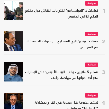
سياسة
1
قيادات بـ "البوليساريو" تفتح باب النقاش حول مقترح
الحكم الذاتي المغربي
سياسة
2
ممثلات يرتدين الزي العسكري.. ودعوات للاصطفاف
مع السيسي
سياسة
3
تسلم 5 ملايين دولار.. البيت الأبيض: على الإمارات
منع أحد أدواتها من مهاجمة ترامب
سياسة
4
تدشين حكومة ظل مصرية في الخارج بمشاركة
"تكنوقراط" ومعارضين