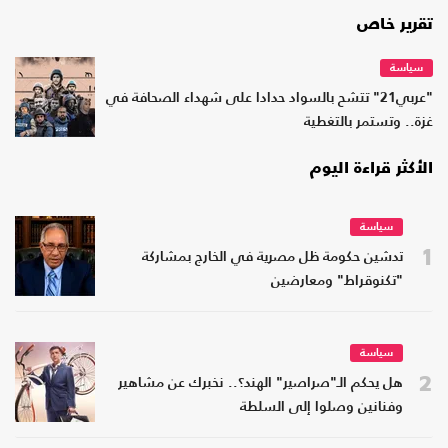
تقرير خاص
سياسة
"عربي21" تتشح بالسواد حدادا على شهداء الصحافة في
غزة.. وتستمر بالتغطية
الأكثر قراءة اليوم
سياسة
1
تدشين حكومة ظل مصرية في الخارج بمشاركة
"تكنوقراط" ومعارضين
سياسة
2
هل يحكم الـ"صراصير" الهند؟.. نخبرك عن مشاهير
وفنانين وصلوا إلى السلطة