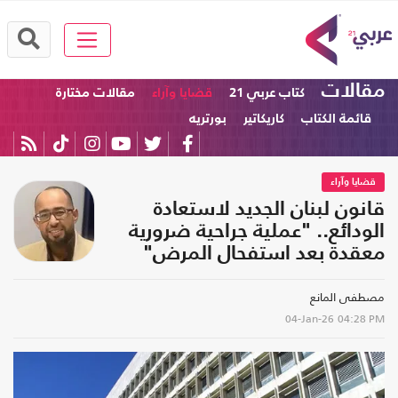
مقالات
كتاب عربي 21
قضايا وآراء
مقالات مختارة
قائمة الكتاب
كاريكاتير
بورتريه
قضايا وآراء
قانون لبنان الجديد لاستعادة
الودائع.. "عملية جراحية ضرورية
معقدة بعد استفحال المرض"
مصطفى المانع
04-Jan-26
04:28 PM