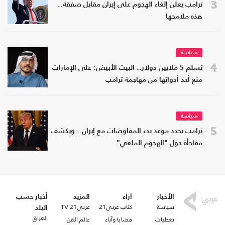
3
ترامب يعلن إلغاء الهجوم على إيران مقابل صفقة..
هذه ملامحها
سياسة
4
تسلم 5 ملايين دولار.. البيت الأبيض: على الإمارات
منع أحد أدواتها من مهاجمة ترامب
سياسة
5
ترامب يحدد موعد بدء المفاوضات مع إيران.. ويكشف
مفاجأة حول "الهجوم الملغي"
الأخبار
آراء
المزيد
أخبار حسب
سياسة
كتاب عربي21
عربي21 TV
البلد
العراق
تغطيات
قضايا وآراء
عالم الفن