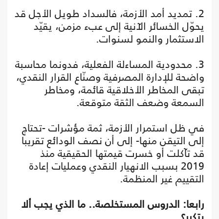
2. تمديد أمد الأزمة، فالسداد طويل الأجل قد
يحوّل الخسائر الآنية إلى عبء مزمن، يقيّد
الاستثمار والنمو لسنوات.
3. محدودية المساءلة الفعلية، فدونما محاسبة
واضحة للإدارة المصرفية وصنّاع القرار النقدي،
تبقى المخاطر الأخلاقية قائمة، ومخاطر
السمعة وضعف الثقة متوقعة.
في ظل استمرار الأزمة، ثمة مؤشرات -تحتاج
إلى التيقن منها- إلى أن نصف الودائع تقريبا
قد تآكلت أو خسرت قيمتها الحقيقية منذ
2019 بسبب الانهيار النقدي وعمليات إعادة
التقييم غير المنظمة.
رابعا: الدروس المستخلصة.. ما الذي يجب ألا
يتكرر؟