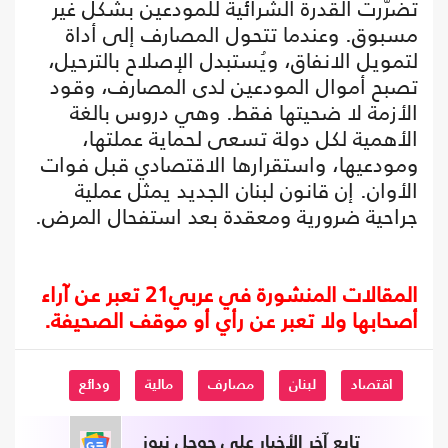
تضرّرت القدرة الشرائية للمودعين بشكل غير
مسبوق. وعندما تتحول المصارف إلى أداة
لتمويل الانفاق، ويُستبدل الإصلاح بالترحيل،
تصبح أموال المودعين لدى المصارف، وقود
الأزمة لا ضحيتها فقط. وهي دروس بالغة
الأهمية لكل دولة تسعى لحماية عملتها،
ومودعيها، واستقرارها الاقتصادي قبل فوات
الأوان. إن قانون لبنان الجديد يمثل عملية
جراحية ضرورية ومعقدة بعد استفحال المرض.
المقالات المنشورة في عربي21 تعبر عن آراء
أصحابها ولا تعبر عن رأي أو موقف الصحيفة.
اقتصاد
لبنان
مصارف
مالية
ودائع
تابع آخر الأخبار على جوجل نيوز