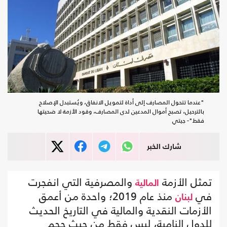
"عندما تتحول المصارف إلى أداة لتمويل الانفاق، ويُستبدل الإصلاح
بالترحيل، تصبح أموال المدعين لدى المصارف، وقود الأزمة لا ضحيتها
فقط"- جيتي
شارك الخبر
تمثل الأزمة
والمصرفية التي انفجرت
المالية
في
منذ عام 2019؛ واحدة من أعمق
لبنان
الأزمات النقدية والمالية في التاريخ الحديث
للدول النامية، ليس فقط من حيث حجم