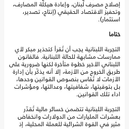
إصلاح مصرف لبنان، وإعادة هيكلة المصارف،
وتحفيز الاقتصاد الحقيقي (إنتاج، تصدير،
استثمار).
ختاما
التجربة اللبنانية يجب أن تُقرأ كتحذير مبكر لأي
ممارسات مشابهة للحالة اللبنانية. فالقانون
اللبناني الأخير خطوة متأخرة لكنها ضرورية على
طريق الخروج من الأزمة، إلا أنه يذكّر بأن إدارة
الأزمات لا تُقاس بنصوص القوانين وحدها،
بل بتوقيتها، شفافيتها، وعدالتها، ومؤشرات
اداء تلك القوانين.
التجربة اللبنانية تتضمن خسائر مالية تُقدّر
بعشرات المليارات من الدولارات وانخفاض
مثير في القوة الشرائية للعملة المحلية، إذ