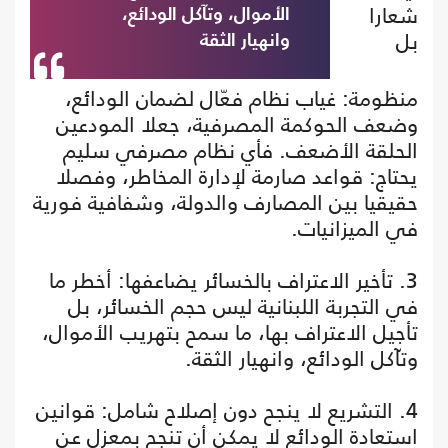
شعارا
الأموال، وتآكل الودائع،
بل
وانهيار الثقة
منظومة: غياب نظام فعّال لضمان الودائع،
وضعف الحوكمة المصرفية، جعلا المودعين
الحلقة الأضعف. فأي نظام مصرفي سليم
يحتاج: قواعد صارمة لإدارة المخاطر، وفصلا
حقيقيا بين المصارف والدولة، وشفافية فورية
في الميزانيات.
3. تأخير الاعتراف بالخسائر يضاعفها: أخطر ما
في التجربة اللبنانية ليس حجم الخسائر، بل
تأجيل الاعتراف بها، ما سمح بتهريب الأموال،
وتآكل الودائع، وانهيار الثقة.
4. التشريع لا ينجح دون إصلاح شامل: قوانين
استعادة الودائع لا يمكن أن تنجح بمعزل عن