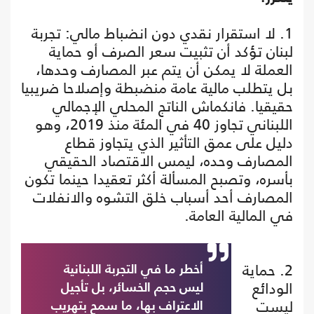
1. لا استقرار نقدي دون انضباط مالي: تجربة
لبنان تؤكد أن تثبيت سعر الصرف أو حماية
العملة لا يمكن أن يتم عبر المصارف وحدها،
بل يتطلب مالية عامة منضبطة وإصلاحا ضريبيا
حقيقيا. فانكماش الناتج المحلي الإجمالي
اللبناني تجاوز 40 في المئة منذ 2019، وهو
دليل على عمق التأثير الذي يتجاوز قطاع
المصارف وحده، ليمس الاقتصاد الحقيقي
بأسره، وتصبح المسألة أكثر تعقيدا حينما تكون
المصارف أحد أسباب خلق التشوه والانفلات
في المالية العامة.
2. حماية
أخطر ما في التجربة اللبنانية
الودائع
ليس حجم الخسائر، بل تأجيل
ليست
الاعتراف بها، ما سمح بتهريب