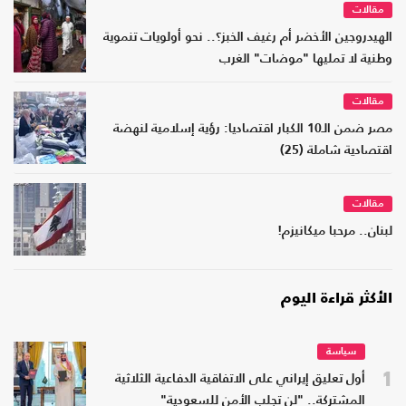
مقالات
الهيدروجين الأخضر أم رغيف الخبز؟.. نحو أولويات تنموية
وطنية لا تمليها "موضات" الغرب
مقالات
مصر ضمن الـ10 الكبار اقتصاديا: رؤية إسلامية لنهضة
اقتصادية شاملة (25)
مقالات
لبنان.. مرحبا ميكانيزم!
الأكثر قراءة اليوم
سياسة
1
أول تعليق إيراني على الاتفاقية الدفاعية الثلاثية
المشتركة.. "لن تجلب الأمن للسعودية"