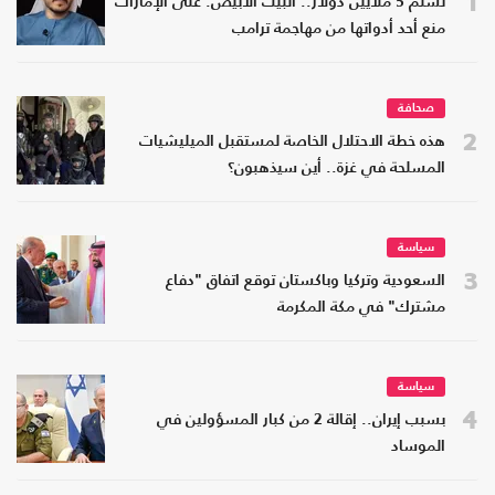
1
تسلم 5 ملايين دولار.. البيت الأبيض: على الإمارات
منع أحد أدواتها من مهاجمة ترامب
صحافة
2
هذه خطة الاحتلال الخاصة لمستقبل الميليشيات
المسلحة في غزة.. أين سيذهبون؟
سياسة
3
السعودية وتركيا وباكستان توقع اتفاق "دفاع
مشترك" في مكة المكرمة
سياسة
4
بسبب إيران.. إقالة 2 من كبار المسؤولين في
الموساد