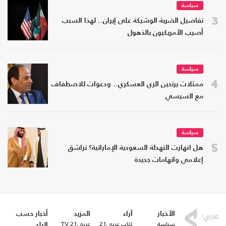
سياسة
3
تفاصيل الضربة الوشيكة على إيران.. لهذا السبب
أصيب الأمريكيون بالذهول
سياسة
4
ممثلات يرتدين الزي العسكري.. ودعوات للاصطفاف
مع السيسي
سياسة
5
هل انهارت التهدئة السعودية الإماراتية؟ تراشق
إعلامي واتهامات جديدة
الأخبار
آراء
المزيد
أخبار حسب
سياسة
كتاب عربي21
عربي21 TV
البلد