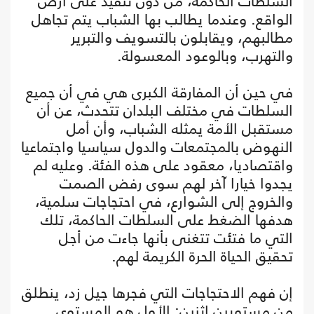
السلطات الحاكمة، من دون تنفيذ على أرض
الواقع. وعندما يطالب بها الشباب يتم تجاهل
مطالبهم، ويقابلون بالتسويف والتبرير
والتهرب، وبالوعود المعسولة.
في حين أن المفارقة الكبرى هي في أن جميع
السلطات في مختلف البلدان تتحدث، عن أن
مستقبل الأمة يمثله الشباب، وأن أمل
النهوض بالمجتمعات والدول سياسيا واجتماعيا
واقتصاديا، معقود على هذه الفئة. وعليه لم
يجدوا خيارا آخر لهم سوى رفض الصمت
والخروج إلى الشوارع، في احتجاجات سلمية،
هدفها الضغط على السلطات الحاكمة، تلك
التي ما فتئت تتغنى بأنها جاءت من أجل
تحقيق الحياة الحرة الكريمة لهم.
إن فهم الاحتجاجات التي فجرها جيل زد، ينطلق
من مستويين اثنين: الأول هو المستوى