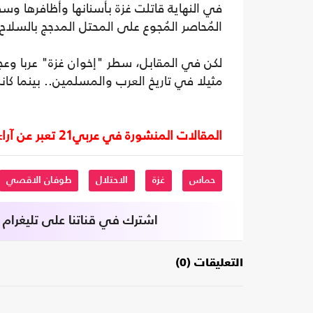
في النهاية قاتلت غزة بأسنانها وأظافرها و
المُحاصر المُجوع على المحتل المدجج بالسلاح
لكن في المقابل، سطر "إخوان غزة" عربا وعج
مثيلا في تاريخ العرب والمسلمين.. بينما ك
المقالات المنشورة في عربي21 تعبر عن آراء أصحابها ولا تعبر عن رأي أو موقف الصحيفة.
حماس
غزة
الاحتلال
طوفان الاقصي
اشترك في قناتنا على تليغرام
التعليقات (0)