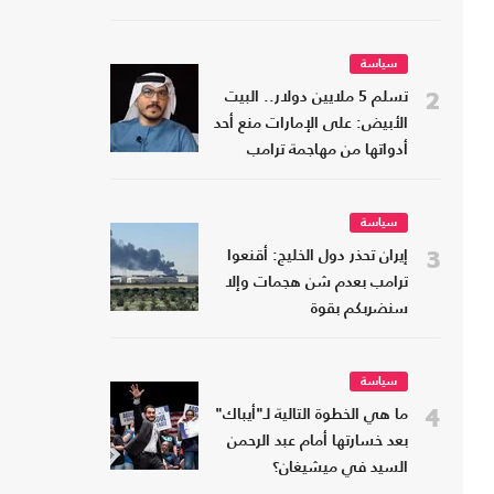
سياسة
2
تسلم 5 ملايين دولار.. البيت
الأبيض: على الإمارات منع أحد
أدواتها من مهاجمة ترامب
سياسة
3
إيران تحذر دول الخليج: أقنعوا
ترامب بعدم شن هجمات وإلا
سنضربكم بقوة
سياسة
4
ما هي الخطوة التالية لـ"أيباك"
بعد خسارتها أمام عبد الرحمن
السيد في ميشيغان؟