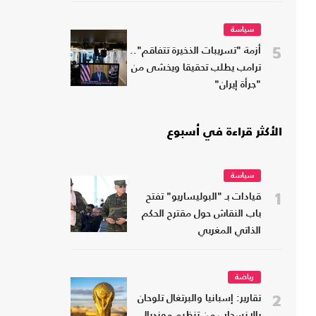
سياسة
5
أزمة "تسريبات الذخيرة تتفاقم"..
ترامب يطلب تحقيقا ويخشى من
"جرأة إيران"
الأكثر قراءة في أسبوع
سياسة
1
قيادات بـ "البوليساريو" تفتح
باب النقاش حول مقترح الحكم
الذاتي المغربي
رياضة
2
تقارير: إسبانيا والبرتغال تلوحان
بالانسحاب من تنظيم مونديال