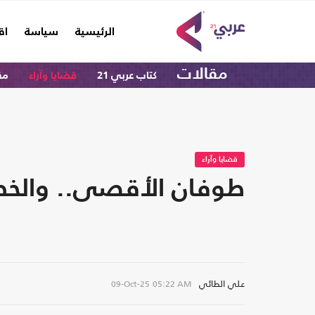
(current)
الرئيسية
سياسة
اق
مقالات
كتاب عربي 21
قضايا وآراء
مق
قضايا وآراء
طوفان الأقصى.. والخطا
علي الطائي
09-Oct-25
05:22 AM