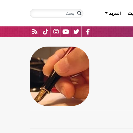
يت
المزيد