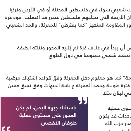
 شعبي سواء في فلسطين المحتلة أو في الأردن وتركيا
ركان الأربعة التي تحتاجهم فلسطين لتتحرر قد اكتملت، قوة غزة
ر المقاومة المتجهز "كما يفترض" للمعركة، والمد الشعبي
 أن يبدأ في غلاف غزة ثم يُثنيه المحور وتثلثه الضفة
وفان ضغط شعبي خصوصا في دول الطوق.
" كما هو معلوم دخل المعركة وفق قواعد اشتباك مرضية
 فترة طويلة وجمد المعركة ع بقية الجبهات وفق نسق معين،
ي لبنان مثلا.
ستوى عملية
باستثناء جبهة اليمن، لم يكن
حداث قد يكون
المحور على مستوى عملية
صار حزب الله
طوفان الأقصى