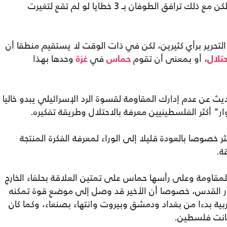
لإسرائيل "الردع الأمن التفوق الاستخباري"، لكن مع ذلك ترافق الطوفان بـ 3 خطايا لو لم تقع لتغيرت
 التحرير برأي كثيرين، لكن في ذات الوقت لا يستقيم منطقا أن
، أو بمعنى أن تقوم
في
وحدها بهذا
حتلال
حماس
غزة
يث عن عدم إدارك المقاومة لقسوة الرد الإسرائيلي يبدو خاليا
ر" أكثر الفلسطينيين معرفة بالاحتلال وطريقة تفكيره.
 خصوصا بالعودة قليلا إلى الوراء لمعرفة الفكرة المنتجة
ة.
قاومة وعلى رأسها حماس على تمتين العلاقة بحلفاء الخارج
ر القدس، خصوصا أن الأخير قد وصل إلى موضع قوة تمكنه
ة بسيطرته على 4 عواصم عربية بدءا من بغداد ودمشق وبيروت وانتهاء بصنعاء، وكما كان
كانت فلسطين.