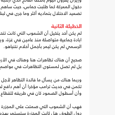
وإيران يقرون اليوم بالخطأ الفادح الذي ارتكبه
دخول المعركة كما طلبت حماس، حيث ساهم ا
تصعيد الاحتلال بتماديه أكثر وما جرى في لبن
الخطيئة الثانية
لم يكن أحد يتخيل أن الشعوب التي كانت ت
ابادة جماعية متواصلة منذ عامين في غزة، و
الرسمي لم يكن ليمر بأجمل أحلام نتنياهو.
صحيح أن هناك تظاهرات هنا وهناك في الأردن أ
بل لم تصل لمستوى التظاهرات في عواصم الد
وربما هناك من يسأل ما فائدة التظاهر لأجل
تكمن في حديث ترامب مؤخرا أن أهم دافع لخط
وأن أسطول الصمود كان في طريقه للقطاع ا
فهب أن الشعوب التي صمتت على المجزرة تظا
دول الطوق، هل كانت المجزرة ستستمر بهذه 