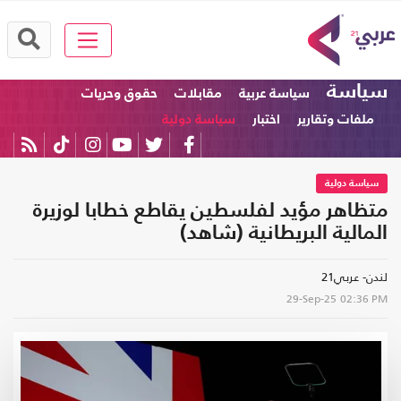
سياسة
سياسة عربية
مقابلات
حقوق وحريات
ملفات وتقارير
اختبار
سياسة دولية
سياسة دولية
متظاهر مؤيد لفلسطين يقاطع خطابا لوزيرة
المالية البريطانية (شاهد)
لندن- عربي21
29-Sep-25
02:36 PM