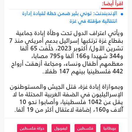
اقرأ أيضا:
الإندبندنت: توني بلير ضمن خطة لقيادة إدارة
انتقالية مؤقتة في غزة
ويأتي اعتراف الدول تحت وطأة إبادة جماعية
بقطاع غزة ترتكبها إسرائيل بدعم أمريكي منذ 7
تشرين الأول/ أكتوبر 2023، خلّفت 65 ألفا
و344 شهيدا و166 ألفا و795 مصابا،
معظمهم أطفال ونساء، ومجاعة أزهقت أرواح
442 فلسطينيا بينهم 147 طفلا.
وبموازاة إبادة غزة، قتل الجيش والمستوطنون
الإسرائيليون في الضفة الغربية المحتلة ما لا
يقل عن 1042 فلسطينيا، وأصابوا نحو 10
آلاف و160، إضافة لاعتقال أكثر من 19 ألفا.
بريطانيا
فلسطين
ليفربول
حركة فلسطين