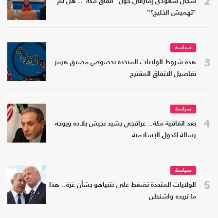
2
سجال سعودي إماراتي حول "اتفاق مكة".. هل تم
"تهميش الخليج؟"
سياسة
3
هذه شروط الولايات المتحدة بخصوص مضيق هرمز..
تفاصيل الاتفاق المقترح
سياسة
4
بعد اتفاقية مكة.. عراقجي يشيد بجيش بلاده ويوجه
رسالة للدول الإسلامية
سياسة
5
الولايات المتحدة تضغط على نتنياهو بشأن غزة.. هذا
ما تريده واشنطن