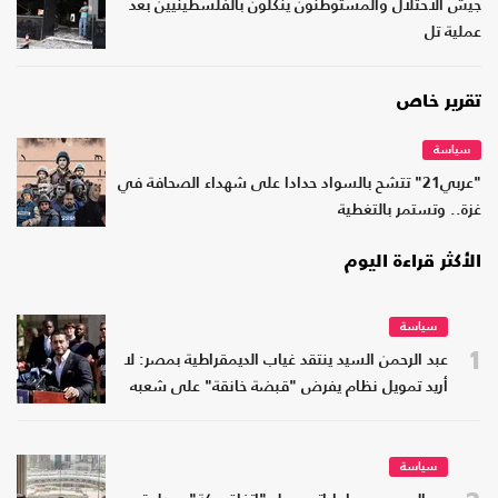
جيش الاحتلال والمستوطنون ينكّلون بالفلسطينيين بعد
عملية تل
تقرير خاص
سياسة
"عربي21" تتشح بالسواد حدادا على شهداء الصحافة في
غزة.. وتستمر بالتغطية
الأكثر قراءة اليوم
سياسة
1
عبد الرحمن السيد ينتقد غياب الديمقراطية بمصر: لا
أريد تمويل نظام يفرض "قبضة خانقة" على شعبه
سياسة