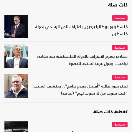
ذات صلة
سياسة
فلسطينيو بريطانيا يرحبون باعتراف لندن الرسمي بدولة
فلسطين
سياسة
ستارمر يعتزم الاعتراف بالدولة الفلسطينية بعد مغادرة
ترامب.. ودول غربية تستعد للخطوة
سياسة
لينكر يفوز بجائزة "أفضل مقدم برامج".. ويكشف السبب:
"كنت صوت من لا صوت لهم" (شاهد)
تغطية ذات صلة
سياسة