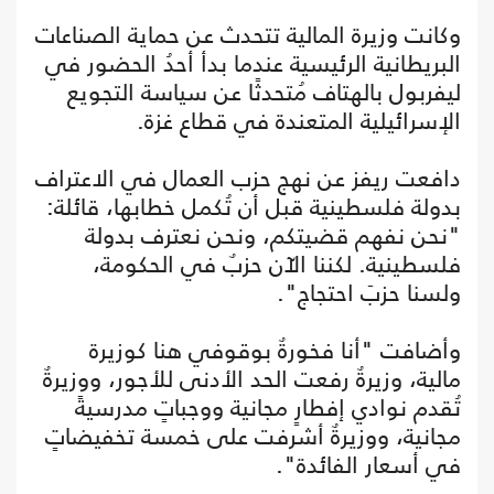
وكانت وزيرة المالية تتحدث عن حماية الصناعات
البريطانية الرئيسية عندما بدأ أحدُ الحضور في
ليفربول بالهتاف مُتحدثًا عن سياسة التجويع
الإسرائيلية المتعندة في قطاع غزة.
دافعت ريفز عن نهج حزب العمال في الاعتراف
بدولة فلسطينية قبل أن تُكمل خطابها، قائلة:
"نحن نفهم قضيتكم، ونحن نعترف بدولة
فلسطينية. لكننا الآن حزبٌ في الحكومة،
ولسنا حزبَ احتجاج".
وأضافت "أنا فخورةٌ بوقوفي هنا كوزيرة
مالية، وزيرةٌ رفعت الحد الأدنى للأجور، ووزيرةٌ
تُقدم نوادي إفطارٍ مجانية ووجباتٍ مدرسيةً
مجانية، ووزيرةٌ أشرفت على خمسة تخفيضاتٍ
في أسعار الفائدة".