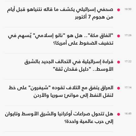
19:58
صحفي إسرائيلي يكشف ما قاله نتنياهو قبل أيام
من هجوم 7 أكتوبر
17:26
"اتفاق مكة".. هل هو "ناتو إسلامي" يُسهم في
تخفيف الضغوط على أمريكا؟
17:22
قراءة إسرائيلية في التحالف الجديد بالشرق
الأوسط.. "دليل فقدان ثقة"
17:14
العراق يتفق مع ائتلاف تقوده "شيفرون" على خط
لنقل النفط إلى موانئ سوريا والأردن
16:45
هل تتحول صراعات أوكرانيا والشرق الأوسط وتايوان
إلى حرب عالمية واحدة؟