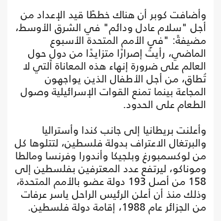
وأضافت كوبر أن هناك خططًا قيد الإعداد من
أجل "سلام عادل ودائم" في الشرق الأوسط،
مضيفةً: "في الأمم المتحدة الأسبوع
الماضي، رأيتُ إصرارًا متزايدًا من دولٍ حول
العالم على ضرورة إنهاء هذه المعاناة التي لا
تُطاق، من أجل الأطفال الذين يواجهون
المجاعة بينما تمنع القوات الإسرائيلية وصول
الطعام على الحدود.
وأعلنت بريطانيا إلى جانب كندا وأستراليا
والبرتغال الاعتراف بدولة فلسطين، لتتلوها كل
من لوكسمبورغ وبلجيكا وأندورا وفرنسا ومالطا
وموناكو، ليرتفع عدد المعترفين بفلسطين إلى
158 من أصل 193 دولة عضو بالأمم المتحدة،
وذلك منذ أن أعلن الرئيس الراحل ياسر عرفات
من الجزائر عام 1988، إقامة دولة فلسطين.