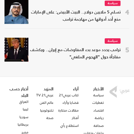
سياسة
4
تسلم 5 ملايين دولار.. البيت الأبيض: على الإمارات
منع أحد أدواتها من مهاجمة ترامب
سياسة
5
ترامب يحدد موعد بدء المفاوضات مع إيران.. ويكشف
مفاجأة حول "الهجوم الملغي"
الأخبار
آراء
المزيد
أخبار حسب
سياسة
كتاب عربي21
عربي21 TV
البلد
العراق
تغطيات
قضايا وآراء
عالم الفن
ليبيا
اقتصاد
مقالات مختارة
تكنولوجيا
سوريا
رياضة
أفكار
صحة
بريطانيا
صحافة
استطلاع رأي
مصر
ملفات وتقارير