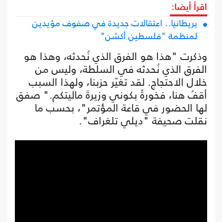
اقرأ أيضا:
بريطانيا.. اعتقالات جديدة في صفوف مؤيدين
لمنظمة "فلسطين أكشن"
وذكرت "هذا هو الفرق الذي نُحدثه، وهذا هو
الفرق الذي نُحدثه في السلطة، وليس من
خلال الاحتجاج. لقد تغيّر حزبنا، ولهذا السبب
أقفُ هنا، فخورةً بكوني وزيرةَ ماليتكم." صفق
لها الحضور في قاعة المؤتمر"، بحسب ما
نقلت صحيفة "ديلي تلغراف".