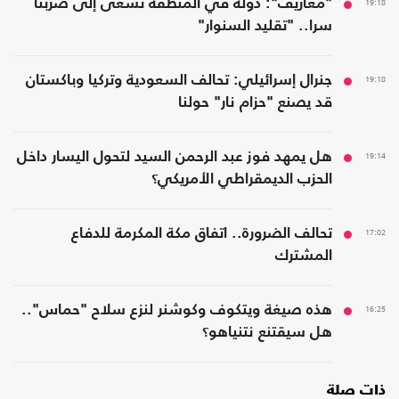
19:18
"معاريف": دولة في المنطقة تسعى إلى ضربنا
سرا.. "تقليد السنوار"
19:18
جنرال إسرائيلي: تحالف السعودية وتركيا وباكستان
قد يصنع "حزام نار" حولنا
19:14
هل يمهد فوز عبد الرحمن السيد لتحول اليسار داخل
الحزب الديمقراطي الأمريكي؟
17:02
تحالف الضرورة.. اتفاق مكة المكرمة للدفاع
المشترك
16:25
هذه صيغة ويتكوف وكوشنر لنزع سلاح "حماس"..
هل سيقتنع نتنياهو؟
ذات صلة