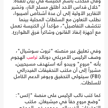
وقال متحدث باسم الكنيسة في بيان للقناة:
"خلال قداس الأحد أطلق مسلح النار، وتشير
التقارير الأولية إلى أن عدة أشخاص أصيبوا،
نطلب التعاون مع السلطات المحلية بينما
تتكشف التفاصيل"، مؤكداً أن الكنيسة تعمل
مع أجهزة إنفاذ القانون وشاكراً فرق الطوارئ.
وفي تعليق عبر منصته "تروث سوشيال"،
وصف الرئيس الأمريكي دونالد
الهجوم
ترامب
بأنه "مروع" ويبدو أنه استهدف مسيحيين،
مشيراً إلى أن مكتب التحقيقات الفيدرالي
(FBI) سيتولى التحقيق ويوفر الدعم الكامل
للسلطات.
كما كتب نائب الرئيس على منصة "إكس":
"وضع مروع حقاً في ميشيغان. مكتب
التحقيقات الفيدرالي موجود في الموقع