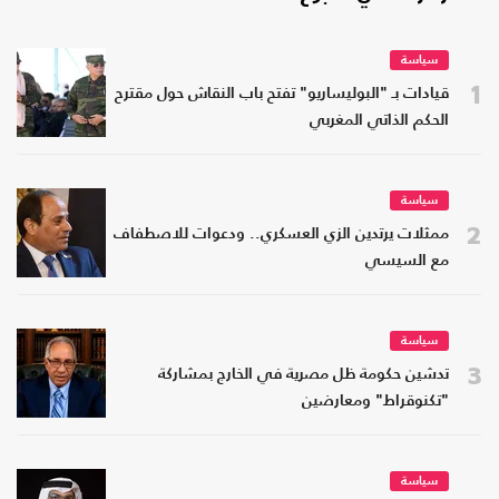
سياسة
1
قيادات بـ "البوليساريو" تفتح باب النقاش حول مقترح
الحكم الذاتي المغربي
سياسة
2
ممثلات يرتدين الزي العسكري.. ودعوات للاصطفاف
مع السيسي
سياسة
3
تدشين حكومة ظل مصرية في الخارج بمشاركة
"تكنوقراط" ومعارضين
سياسة