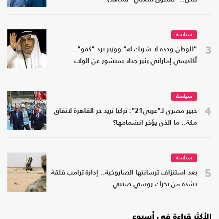
سياسة
3
"للوطن وحده لا شريك له" ووزير يرد "كفو"..
أكاديمي إماراتي يثير جدلا بمنشور عن الولاء
سياسة
4
خبير مصري لـ"عربي21": تركيا تريد جر القاهرة لاتفاق
مكة.. ما الذي يؤخر انضمامها؟
سياسة
5
بعد استنزاف ترسانتها الصاروخية.. إدارة ترامب قلقة
بشدة من تحرك روسي صيني
الأكثر قراءة في أسبوع