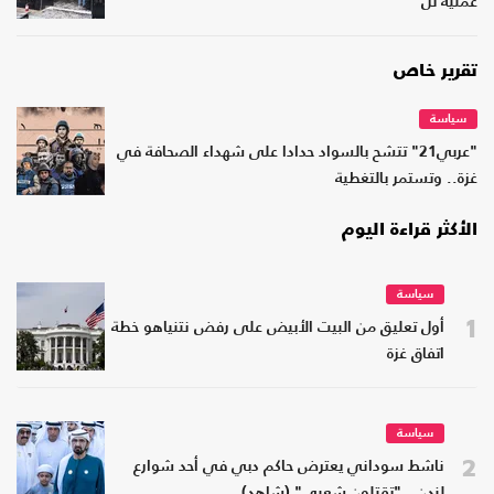
عملية تل
تقرير خاص
سياسة
"عربي21" تتشح بالسواد حدادا على شهداء الصحافة في
غزة.. وتستمر بالتغطية
الأكثر قراءة اليوم
سياسة
1
أول تعليق من البيت الأبيض على رفض نتنياهو خطة
اتفاق غزة
سياسة
2
ناشط سوداني يعترض حاكم دبي في أحد شوارع
لندن.. "تقتلون شعبي" (شاهد)