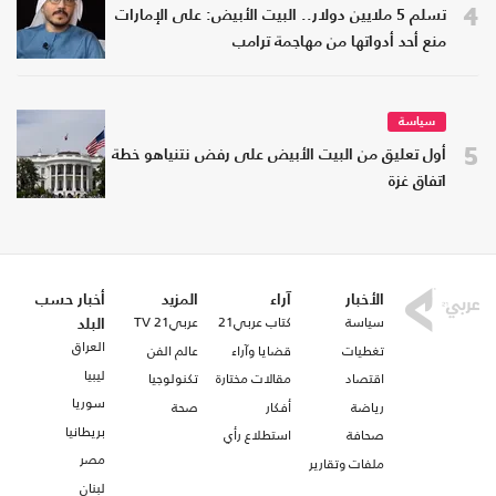
4
تسلم 5 ملايين دولار.. البيت الأبيض: على الإمارات
منع أحد أدواتها من مهاجمة ترامب
سياسة
5
أول تعليق من البيت الأبيض على رفض نتنياهو خطة
اتفاق غزة
الأخبار
آراء
المزيد
أخبار حسب
سياسة
كتاب عربي21
عربي21 TV
البلد
العراق
تغطيات
قضايا وآراء
عالم الفن
ليبيا
اقتصاد
مقالات مختارة
تكنولوجيا
سوريا
رياضة
أفكار
صحة
بريطانيا
صحافة
استطلاع رأي
مصر
ملفات وتقارير
لبنان