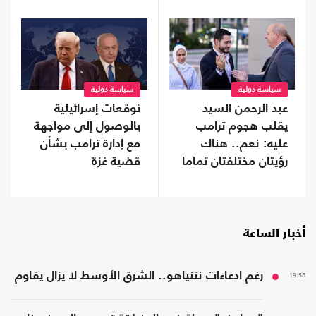
سياسة دولية
سياسة دولية
عبد الرحمن السيد
توقعات إسرائيلية
يقلب هجوم ترامب
بالوصول إلى مواجهة
عليه: نعم.. هناك
مع إدارة ترامب بشأن
رؤيتان مختلفتان تماما
قضية غزة
لأمريكا
أخبار الساعة
19:58
رغم ادعاءات نتنياهو.. الشرق الأوسط لا يزال يقاوم