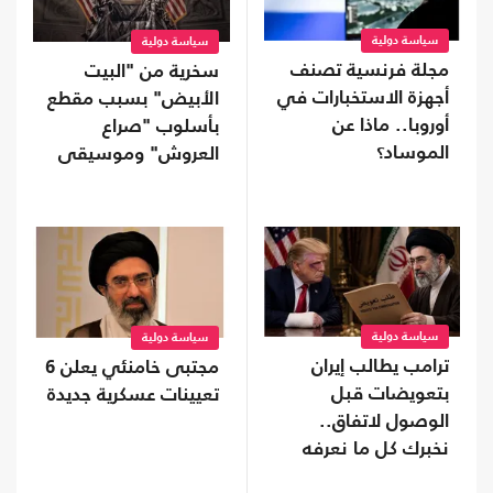
سياسة دولية
سياسة دولية
مجلة فرنسية تصنف
سخرية من "البيت
أجهزة الاستخبارات في
الأبيض" بسبب مقطع
أوروبا.. ماذا عن
بأسلوب "صراع
الموساد؟
العروش" وموسيقى
ملحن إيراني
سياسة دولية
سياسة دولية
ترامب يطالب إيران
مجتبى خامنئي يعلن 6
بتعويضات قبل
تعيينات عسكرية جديدة
الوصول لاتفاق..
نخبرك كل ما نعرفه