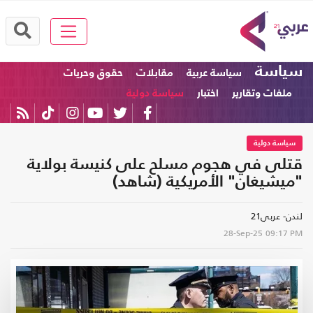
سياسة
سياسة عربية
مقابلات
حقوق وحريات
ملفات وتقارير
اختبار
سياسة دولية
سياسة دولية
قتلى في هجوم مسلح على كنيسة بولاية
"ميشيغان" الأمريكية (شاهد)
لندن- عربي21
28-Sep-25
09:17 PM