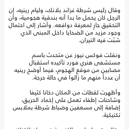
وقال رئيس شرطة غراند بلانك، وليام رينيه، إن
الرجل كان يحمل ما بدا أنه بندقية هجومية، وأن
التحقيق جارٍ لمعرفة دوافعه. وأشار إلى احتمال
وجود مزيد من الضحايا داخل المبنى الذي
شبّت فيه النيران.
ونقلت فوكس نيوز عن متحدث باسم
مستشفى هنري فورد تأكيده استقبال
مصابين من موقع الهجوم، فيما أوضح رينيه
أن عدداً منهم ما زالوا في حالة حرجة.
وأظهرت لقطات من المكان دخانا كثيفا
وشاحنات إطفاء تعمل على إخماد الحريق،
إضافة إلى مسعفين وضباط شرطة بملابس
تكتيكية.