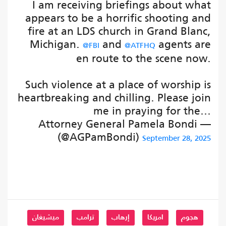
I am receiving briefings about what
appears to be a horrific shooting and
fire at an LDS church in Grand Blanc,
Michigan.
and
agents are
@FBI
@ATFHQ
en route to the scene now.
Such violence at a place of worship is
heartbreaking and chilling. Please join
me in praying for the…
— Attorney General Pamela Bondi
(@AGPamBondi)
September 28, 2025
هجوم
امريكا
إرهاب
ترامب
ميشيغان