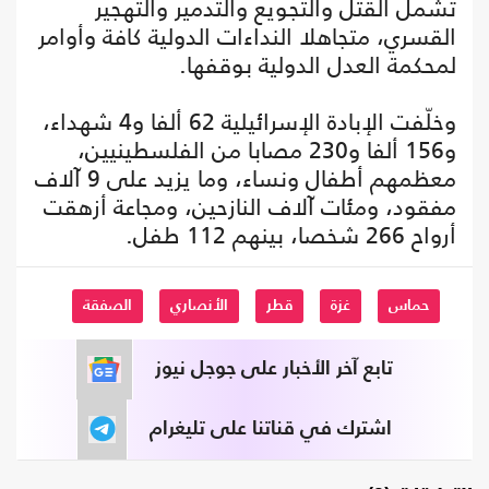
تشمل القتل والتجويع والتدمير والتهجير
القسري، متجاهلا النداءات الدولية كافة وأوامر
لمحكمة العدل الدولية بوقفها.
وخلّفت الإبادة الإسرائيلية 62 ألفا و4 شهداء،
و156 ألفا و230 مصابا من الفلسطينيين،
معظمهم أطفال ونساء، وما يزيد على 9 آلاف
مفقود، ومئات آلاف النازحين، ومجاعة أزهقت
أرواح 266 شخصا، بينهم 112 طفل.
حماس
غزة
قطر
الأنصاري
الصفقة
تابع آخر الأخبار على جوجل نيوز
اشترك في قناتنا على تليغرام