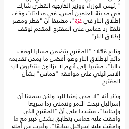
"رئيس الوزراء ووزير الخارجية القطري شارك
في مدينة العلمين أمس، في محادثات وقف
إطلاق النار في
"، مضيفا أنّ "قطر ومصر
غزة
تلقتا رد حماس على المقترح المقدم لوقف
إطلاق النار".
وتابع قائلا: "المقترح يتضمن مسارا لوقف
دائم لإطلاق النار وهو أفضل ما يمكن تقديمه
حاليا"، مشيرا إلى أنهم لا يزالون ينتظرون الرد
الإسرائيلي على موافقة "حماس" بشأن
المقترح.
وذكر أنه "لا مدى زمنيا للرد ولكن سمعنا أن
إسرائيل تبحث الأمر ونتمنى ردا سريعا
وإيجابيا"، مشددا على أنّ "المقترح الذي
وافقت عليه حماس يتطابق بشكل كبير مع ما
وافقت عليه إسرائيل سابقا". وأعرب عن أمله