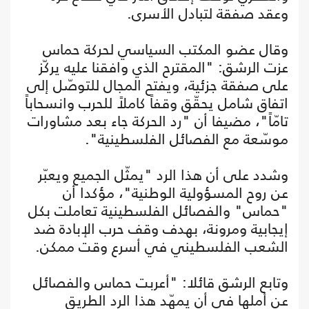
وعقد صفقة لتبادل الأسرى.
وقال عضو المكتب السياسي لحركة حماس
عزت الرشق: "المقترح الذي وافقنا عليه يركّز
على صفقة جزئية، ويفتح المجال للتوصّل إلى
اتفاق شامل يحقّق وقفاً كاملاً للحرب وانسحاباً
تامّاً"، مضيفا أن "رد الحركة جاء بعد مشاورات
موسّعة مع الفصائل الفلسطينية".
وشدد على أن هذا الرد "يمثّل الجميع ويعبّر
عن روح المسؤولية الوطنية"، مؤكدا أن
"حماس" والفصائل الفلسطينية تعاملت بكل
إيجابية ومرونة، بهدف وقف حرب الإبادة ضد
الشعب الفلسطيني في أسرع وقت ممكن.
وتابع الرشق قائلا: "أعربت حماس والفصائل
عن أملها في أن يمهّد هذا الرد الطريق