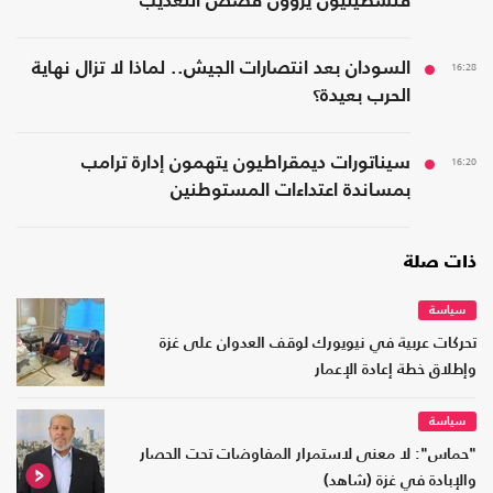
فلسطينيون يروون قصص التعذيب
16:28
السودان بعد انتصارات الجيش.. لماذا لا تزال نهاية
الحرب بعيدة؟
16:20
سيناتورات ديمقراطيون يتهمون إدارة ترامب
بمساندة اعتداءات المستوطنين
ذات صلة
سياسة
تحركات عربية في نيويورك لوقف العدوان على غزة
وإطلاق خطة إعادة الإعمار
سياسة
"حماس": لا معنى لاستمرار المفاوضات تحت الحصار
والإبادة في غزة (شاهد)