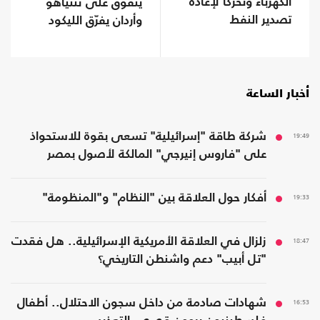
الكهرباء وتحركا لإعادة
يتفوق على نتنياهو
تصدير النفط
وأردان يفرّق الليكود
أخبار الساعة
19:49
شركة طاقة "إسرائيلية" تسعى بقوة للاستحواذ
على "فاروس إنيرجي" المالكة لأصول بمصر
19:33
أفكار حول العلاقة بين "النظام" و"المنظومة"
18:47
زلزال في العلاقة الأمريكية الإسرائيلية.. هل فقدت
"تل أبيب" دعم واشنطن التاريخي؟
16:53
شهادات صادمة من داخل سجون الاحتلال.. أطفال