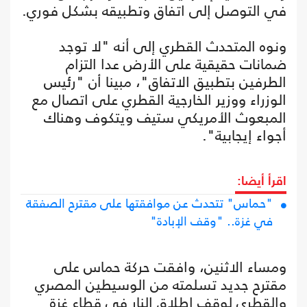
في التوصل إلى اتفاق وتطبيقه بشكل فوري.
ونوه المتحدث القطري إلى أنه "لا توجد
ضمانات حقيقية على الأرض عدا التزام
الطرفين بتطبيق الاتفاق"، مبينا أن "رئيس
الوزراء ووزير الخارجية القطري على اتصال مع
المبعوث الأمريكي ستيف ويتكوف وهناك
أجواء إيجابية".
اقرأ أيضا:
"حماس" تتحدث عن موافقتها على مقترح الصفقة
في غزة.. "وقف الإبادة"
ومساء الاثنين، وافقت حركة حماس على
مقترح جديد تسلمته من الوسيطين المصري
والقطري لوقف إطلاق النار في قطاع غزة