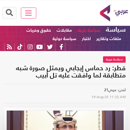
سياسة
سياسة عربية
مقابلات
حقوق وحريات
ملفات وتقارير
اختبار
سياسة دولية
سياسة عربية
قطر: رد حماس إيجابي ويمثل صورة شبه
متطابقة لما وافقت عليه تل أبيب
لندن- عربي21
19-Aug-25
11:32 AM