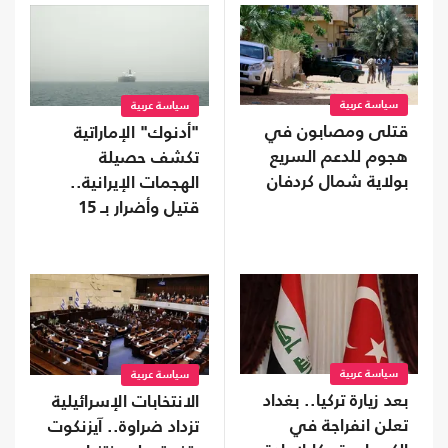
سياسة عربية
سياسة عربية
قتلى ومصابون في
"أدنوك" الإماراتية
هجوم للدعم السريع
تكشف حصيلة
بولاية شمال كردفان
الهجمات الإيرانية..
قتيل وأضرار بـ 15
سفينة
سياسة عربية
سياسة عربية
بعد زيارة تركيا.. بغداد
الانتخابات الإسرائيلية
تعلن انفراجة في
تزداد ضراوة.. آيزنكوت