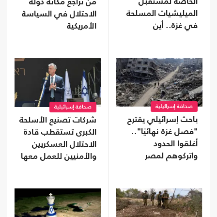
الخاصة لمستقبل
من تراجع مكانة دولة
الميليشيات المسلحة
الاحتلال في السياسة
في غزة.. أين
الأمريكية
سيذهبون؟
صحافة إسرائيلية
صحافة إسرائيلية
باحث إسرائيلي يقترح
شركات تصنيع الأسلحة
"فصل غزة نهائيًا"..
الكبرى تستقطب قادة
أغلقوا الحدود
الاحتلال العسكريين
واتركوهم لمصر
والأمنيين للعمل معها