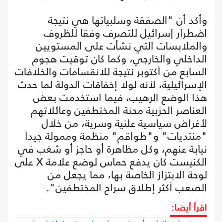
وأكد أن "الصفقة وسلبياتها هي نتيجة
اضطرار إسرائيل للتصرف وفقاً للظروف
والملابسات التي نشأت على المستويين
الداخلي والخارجي، وكما كان توقيت هجوم
السابع من أكتوبر نتيجة للانقسامات والخلافات
الإسرائيلية، لأنه لولا إخفاقات الدولة لما حدث
هذا الوضع الرهيب، فيما استخدمت بعض
العناصر الحزبية محنة المختطفين وعائلاتهم
لأغراض سياسية علنية وسرية، من خلال
"منتديات" و"طواقم" منظمة وممولة جيداً
نيابة عنهم، وكل مظاهرة أو حاجز أو شغب في
الكنيست كان يدفع حماس لوضع علامة X على
لوحة الابتزاز الخاصة بها، مما يجعل من
الصعب أكثر إطلاق سراح المختطفين".
اقرأ أيضا: