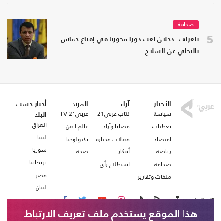
صحافة
5
تلغراف: دحلان لعب دورا محوريا في إقناع حماس
بالتخلي عن السلاح
الأخبار
آراء
المزيد
أخبار حسب
سياسة
كتاب عربي21
عربي21 TV
البلد
العراق
تغطيات
قضايا وآراء
عالم الفن
ليبيا
اقتصاد
مقالات مختارة
تكنولوجيا
سوريا
رياضة
أفكار
صحة
بريطانيا
صحافة
استطلاع رأي
مصر
ملفات وتقارير
لبنان
تابعنا على
هذا الموقع يستخدم ملف تعريف الارتباط