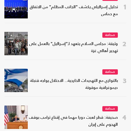
1
تحليل إسرائيلي يكشف "الجانب المظلم" من الاتفاق
مع حماس
صحافة
2
وثيقة: مجلس السلام يتعهد لـ"إسرائيل" بالعمل على
تهجير أهالي غزة
صحافة
3
بالتوازي مع التهديدات الخارجية.. الاحتلال يواجه قنبلة
ديموغرافية موقوتة
صحافة
4
صحيفة: قطر لعبت دورا مهما في إقناع ترامب بوقف
الهجوم على إيران