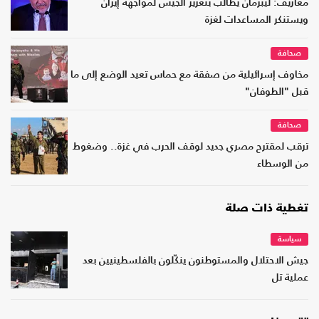
معاريف: ليبرمان يطالب بتعزيز الجيش لمواجهة إيران
ويستنكر المساعدات لغزة
صحافة
مخاوف إسرائيلية من صفقة مع حماس تعيد الوضع إلى ما
قبل "الطوفان"
صحافة
ترقب لمقترح مصري جديد لوقف الحرب في غزة.. وضغوط
من الوسطاء
تغطية ذات صلة
سياسة
جيش الاحتلال والمستوطنون ينكّلون بالفلسطينيين بعد
عملية تل