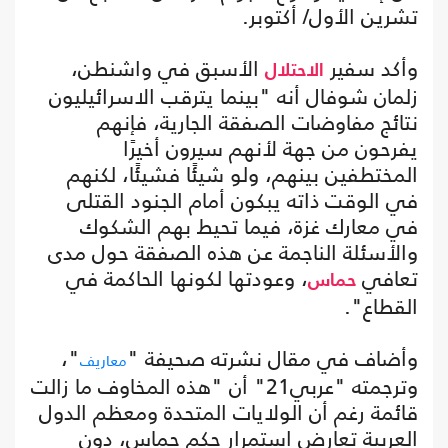
تشرين الأول/ أكتوبر.
وأكد سفير
الأسبق في واشنطن،
الاحتلال
زلمان شوفال أنه "بينما يترقب الاسرائيليون
نتائج مفاوضات الصفقة الجارية، فإنهم
يفرحون من جهة لأنهم سيرون أخيرًا
المختطفين بينهم، ولو شيئًا فشيئًا، لكنهم
في الوقت ذاته يبكون أمام الجنود القتلى
في معارك غزة، فيما تحيط بهم الشكوك
والأسئلة الناجمة عن هذه الصفقة حول مدى
تعافي
، وعودتها لكونها الحاكمة في
حماس
القطاع".
وأضاف في مقال نشرته صحيفة "
"،
معاريف
وترجمته "عربي21" أن "هذه المخاوف ما زالت
قائمة رغم أن الولايات المتحدة ومعظم الدول
العربية تعارض استمرار حكم حماس، دون