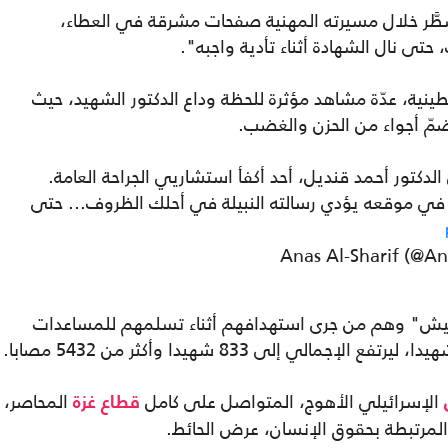
طَّر خلال مسيرته المهنية صفحات مشرقة في العطاء،
تى نال الشهادة أثناء تأدية واجبه".
نية، عدّة مشاهد مؤثرة للحظة وداع الدكتور الشهيد، حيث
خضمّ أجواء من الحزن والغضب.
كتور أحمد قنديل، أحد أكفأ استشاريي الجراحة العامة.
لّ في موقعه يؤدي رسالته النبيلة في أحلك الظروف... حتى
لعيش" وهم من جرى استهدافهم أثناء تسلمهم للمساعدات
الإسرائيلي الأهوج، المتواصل على كامل
المحاصر،
قطاع غزة
المرتبطة بحقوق الإنسان، عرض الحائط.