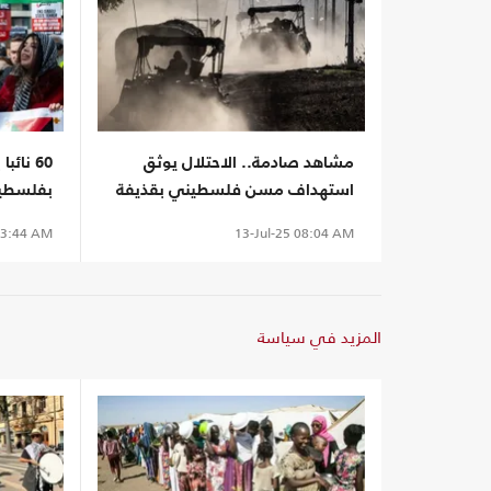
مشاهد صادمة.. الاحتلال يوثق
60 نائ
استهداف مسن فلسطيني بقذيفة
بفلسطين
مدفعية (شاهد)
بالتطهير
3:44 AM
13-Jul-25
08:04 AM
المزيد في سياسة