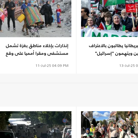
با بريطانيا يطالبون بالاعتراف
إنذارات بإخلاء مناطق بغزة تشمل
 ويتهمون "إسرائيل"
مستشفى ومقرا أمميا على وقع
 العرقي
مجازر جديدة
13-Jul-25
0
11-Jul-25
04:09 PM