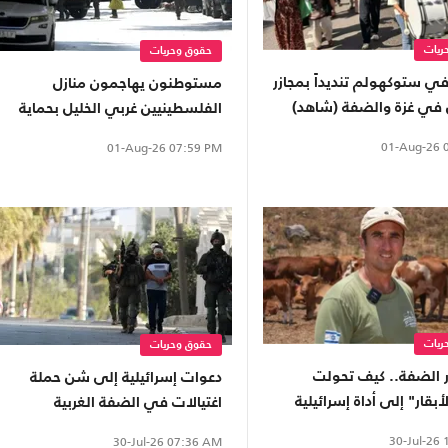
ريات
حقوق وحريات
ي ستوكهولم تنديداً بمجازر
مستوطنون يهاجمون منازل
ل في غزة والضفة (شاهد)
الفلسطينيين غربي الخليل بحماية
جيش الاحتلال
01-Aug-26
0
01-Aug-26
07:59 PM
ريات
حقوق وحريات
ر الضفة.. كيف تحولت
دعوات إسرائيلية إلى شن حملة
أبقار" إلى أداة إسرائيلية
اغتيالات في الضفة الغربية
اضي سوريا؟
30-Jul-26
1
30-Jul-26
07:36 AM