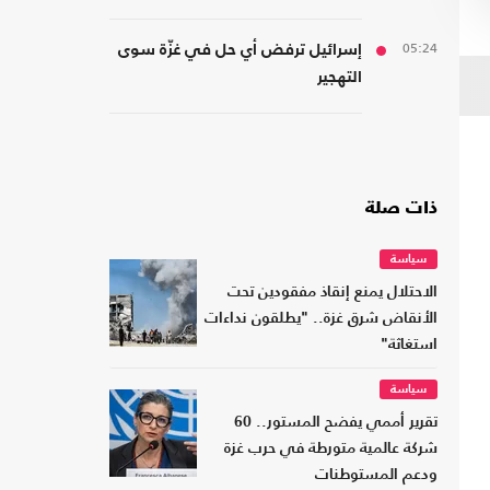
05:24
إسرائيل ترفض أي حل في غزّة سوى
التهجير
ذات صلة
سياسة
الاحتلال يمنع إنقاذ مفقودين تحت
الأنقاض شرق غزة.. "يطلقون نداءات
استغاثة"
سياسة
تقرير أممي يفضح المستور.. 60
شركة عالمية متورطة في حرب غزة
ودعم المستوطنات