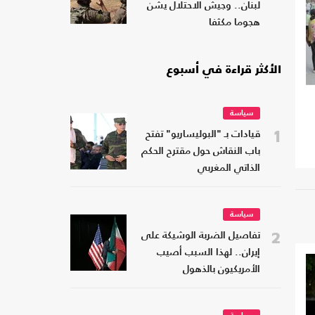
لبنان.. وجيش الاحتلال يشن
هجوما مكثفا
الأكثر قراءة في أسبوع
سياسة
1
قيادات بـ "البوليساريو" تفتح
باب النقاش حول مقترح الحكم
الذاتي المغربي
سياسة
2
تفاصيل الضربة الوشيكة على
إيران.. لهذا السبب أصيب
الأمريكيون بالذهول