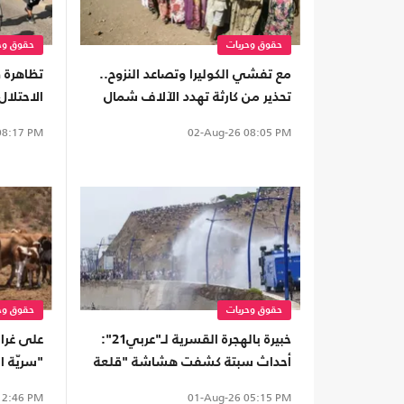
حقوق وحريات
حقوق وح
مع تفشي الكوليرا وتصاعد النزوح..
تظاهرة ف
تحذير من كارثة تهدد الآلاف شمال
الاحتلا
كردفان
8:17 PM
02-Aug-26
08:05 PM
حقوق وحريات
حقوق وح
خبيرة بالهجرة القسرية لـ"عربي21":
على غرا
أحداث سبتة كشفت هشاشة "قلعة
"سريّة ال
أوروبا".. وسياسات الهجرة فشلت
تقضم أر
2:46 PM
01-Aug-26
05:15 PM