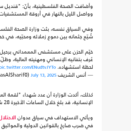
وأضافت الصحة الفلسطينية، بأنّ: "قنديل س
وواصل الليل بالنهار في أروقة المستشفيات، ح
وفي السياق نفسه، بثت وزارة الصحة الفلسطي
شُيّع جثمانه بين دموع زملائه ومحبّيه، في 
خيّم الحزن على مستشفى المعمداني برحيل الد
عُرف بتفانيه الإنساني ومهنيته العالية، وظ
لحظة استشهاده.
pic.twitter.com/ENudtvJYTo
— أنس الشريف Anas Al-Sharif (@AnasAlSharif0)
July 13, 2025
كذلك، أكدت الوزارة أن عدد شهداء "لقمة ا
الإنسانية، قد بلغ خلال الساعات الأخيرة 28 شهيدا، ليرتفع الإجمالي إلى 833 شهيدا وأكثر من 5432 مصابا.
ويأتي الاستهداف في سياق عدوان
الاحتلال
في ضرب صارخ بالقوانين الدولية والمواثيق 