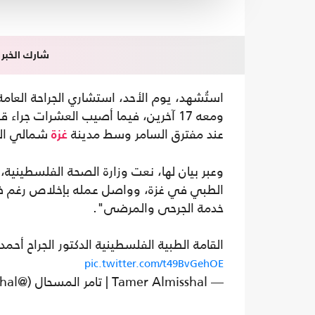
شارك الخبر
استُشهد، يوم الأحد، استشاري الجراحة العا
ومعه 17 آخرين، فيما أصيب العشرات ج
عند مفترق السامر وسط مدينة
شمالي الق
غزة
وعبر بيان لها، نعت وزارة الصحة الفلسطينية،
الطبي في غزة، وواصل عمله بإخلاص رغم ظ
خدمة الجرحى والمرضى".
القامة الطبية الفلسطينية الدكتور الجراح أحم
pic.twitter.com/t49BvGehOE
— Tamer Almisshal | تامر المسحال (@TamerMisshal)