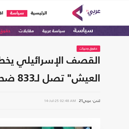
(current)
الرئيسية
سياسة
اق
سياسة
سياسة عربية
مقابلات
حقوق 
حقوق وحريات
القصف الإسرائيلي يخطف
العيش" تصل لـ833 ضحية
لندن- عربي21
14-Jul-25
02:48 AM