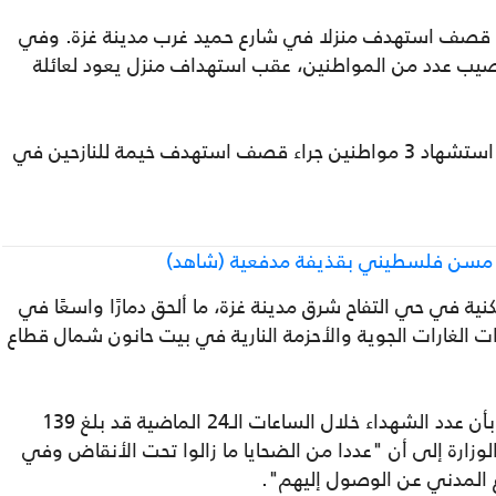
رون، في قصف استهدف منزلا في شارع حميد غرب مدينة غزة. وفي
يب عدد من المواطنين، عقب استهداف منزل يعود لعائلة
وفي جنوب القطاع، أعلن مجمع ناصر الطبي استشهاد 3 مواطنين جراء قصف استهدف خيمة للنازحين في
ف مسن فلسطيني بقذيفة مدفعية (شاهد)
ية في حي التفاح شرق مدينة غزة، ما ألحق دمارًا واسعًا في
ت الغارات الجوية والأحزمة النارية في بيت حانون شمال قطاع
إلى ذلك، أفادت وزارة الصحة في قطاع غزة، بأن عدد الشهداء خلال الساعات الـ24 الماضية قد بلغ 139
ا. فيما أشارت الوزارة إلى أن "عددا من الضحايا ما زالوا تحت الأنقاض وفي
 المدني عن الوصول إليهم".