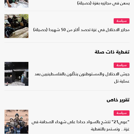
يمعن في مجازره بغزة (حصيلة)
سياسة
مجازر الاحتلال في غزة تحصد أكثر من 50 شهيدا (حصيلة)
تغطية ذات صلة
سياسة
جيش الاحتلال والمستوطنون ينكّلون بالفلسطينيين بعد
عملية تل
تقرير خاص
سياسة
"عربي21" تتشح بالسواد حدادا على شهداء الصحافة في
غزة.. وتستمر بالتغطية