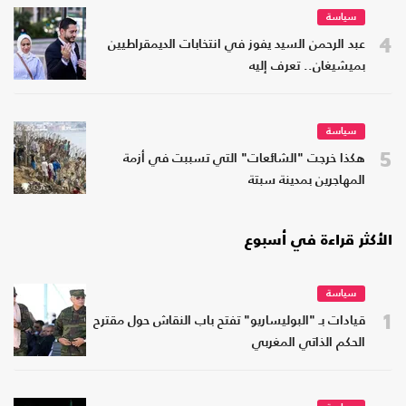
سياسة
4
عبد الرحمن السيد يفوز في انتخابات الديمقراطيين
بميشيغان.. تعرف إليه
سياسة
5
هكذا خرجت "الشائعات" التي تسببت في أزمة
المهاجرين بمدينة سبتة
الأكثر قراءة في أسبوع
سياسة
1
قيادات بـ "البوليساريو" تفتح باب النقاش حول مقترح
الحكم الذاتي المغربي