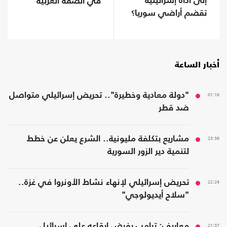
إلى أداة إسرائيلية
في الضفة الغربية
تقضم أراضي سوريا؟
أخبار الساعة
01:16
"دولة معادية وخطيرة".. تحريض إسرائيلي متواصل
ضد قطر
23:36
مشاريع بتكلفة مليونية.. الشرع يعلن عن خطط
لتنمية دير الزور السورية
22:24
تحريض إسرائيلي لإنهاء نشاط الأونروا في غزة..
"سلاح أيديولوجي"
21:37
معاريف: ترامب يفرض إيقاعه على إسرائيل..