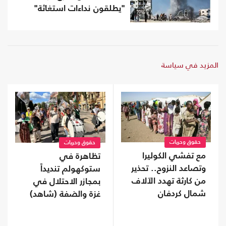
"يطلقون نداءات استغاثة"
المزيد في سياسة
حقوق وحريات
حقوق وحريات
مع تفشي الكوليرا
تظاهرة في
وتصاعد النزوح.. تحذير
ستوكهولم تنديداً
من كارثة تهدد الآلاف
بمجازر الاحتلال في
شمال كردفان
غزة والضفة (شاهد)