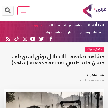
سياسة
سياسة عربية
مقابلات
حقوق وحريات
ملفات وتقارير
اختبار
سياسة دولية
حقوق وحريات
مشاهد صادمة.. الاحتلال يوثق استهداف
مسن فلسطيني بقذيفة مدفعية (شاهد)
لندن- عربي21
13-Jul-25
08:04 AM