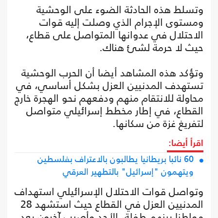
وتسلط هذه الحادثة الضوء على الوحشية
ومستوى الإجرام الذي وصلت إليه قوات
الاحتلال في عدوانها المتواصل على قطاع،
حيث لا حرمة لشئ هناك.
وتؤكد هذه المشاهد أيضا أن الحرب الوحشية
تستهدف المدنيين العزل بشكل أساسي، في
محاولة للانتقام منهم ودفعهم نحو الهجرة خارج
القطاع، في إطار مخطط إسرائيلي متواصل
لتفريغ غزة من سكانها.
اقرأ أيضا:
60 نائبا بريطانيا يطالبون بالاعتراف بفلسطين
ويتهمون "إسرائيل" بالتطهير العرقي
وتواصل قوات الاحتلال الإسرائيلي استهداف
المدنيين العزل في القطاع حيث استشهد 28
مواطنا بينهم طفلة، الأحد وأصيب آخرون بعد