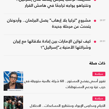
ونتنياهو يواجه تراجعًا في هامش القرار
20:37
مشروع "تركيا بلا إرهاب" يصل البرلمان.. وأردوغان
يتحدث عن مرحلة جديدة
20:31
كيف توازن الإمارات بين إعادة علاقاتها مع إيران
وشراكتها الأمنية بـ"إسرائيل"؟
ذات صلة
سياسة
تقرير أممي يفضح المستور.. 60 شركة عالمية متورطة في
حرب غزة ودعم المستوطنات
سياسة
الخيام ومدارس الإيواء ومنتظرو المساعدات.. الاحتلال