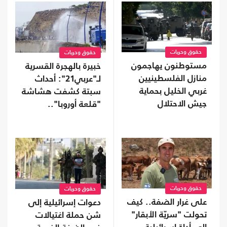
حقوق وحريات
حقوق وحريات
مستوطنون يهاجمون
خبيرة بالهجرة القسرية
منازل الفلسطينيين
لـ"عربي21": أحداث
غربي الخليل بحماية
سبتة كشفت هشاشة
جيش الاحتلال
"قلعة أوروبا"..
وسياسات الهجرة
فشلت
حقوق وحريات
حقوق وحريات
على غرار الضفة.. كيف
دعوات إسرائيلية إلى
تحولت "سريّة الأبقار"
شن حملة اغتيالات