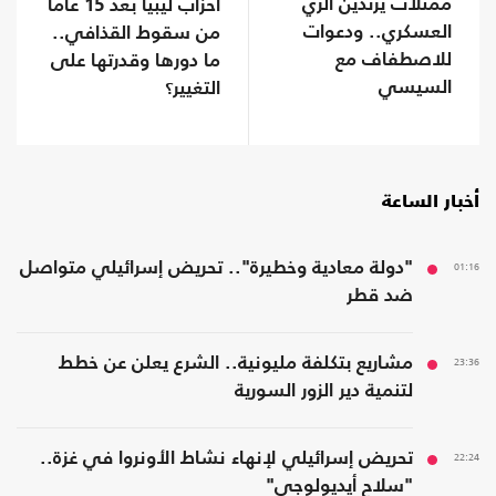
ممثلات يرتدين الزي
أحزاب ليبيا بعد 15 عاما
العسكري.. ودعوات
من سقوط القذافي..
للاصطفاف مع
ما دورها وقدرتها على
السيسي
التغيير؟
أخبار الساعة
01:16
"دولة معادية وخطيرة".. تحريض إسرائيلي متواصل
ضد قطر
23:36
مشاريع بتكلفة مليونية.. الشرع يعلن عن خطط
لتنمية دير الزور السورية
22:24
تحريض إسرائيلي لإنهاء نشاط الأونروا في غزة..
"سلاح أيديولوجي"