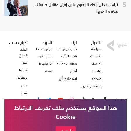
5
ترامب يعلن إلغاء الهجوم على إيران مقابل صفقة..
هذه ملامحها
الأخبار
آراء
المزيد
أخبار حسب
سياسة
كتاب عربي21
عربي21 TV
البلد
العراق
تغطيات
قضايا وآراء
عالم الفن
ليبيا
اقتصاد
مقالات مختارة
تكنولوجيا
سوريا
رياضة
أفكار
صحة
بريطانيا
صحافة
استطلاع رأي
مصر
ملفات وتقارير
لبنان
تابعنا على
هذا الموقع يستخدم ملف تعريف الارتباط
Cookie
من نحن
اتصل بنا