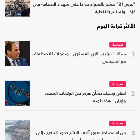
"عربي21" تتشح بالسواد حدادا على شهداء الصحافة في
غزة.. وتستمر بالتغطية
الأكثر قراءة اليوم
سياسة
1
ممثلات يرتدين الزي العسكري.. ودعوات للاصطفاف
مع السيسي
سياسة
2
اتفاق وشيك بشأن هرمز بين الولايات المتحدة
وإيران.. هذه بنوده
سياسة
3
من له مصلحة بعبور آلاف البشر حدود المغرب إلى