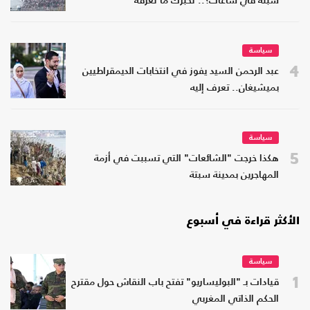
سبتة في ساعات؟.. نخبرك ما نعرفه
سياسة
4
عبد الرحمن السيد يفوز في انتخابات الديمقراطيين
بميشيغان.. تعرف إليه
سياسة
5
هكذا خرجت "الشائعات" التي تسببت في أزمة
المهاجرين بمدينة سبتة
الأكثر قراءة في أسبوع
سياسة
1
قيادات بـ "البوليساريو" تفتح باب النقاش حول مقترح
الحكم الذاتي المغربي