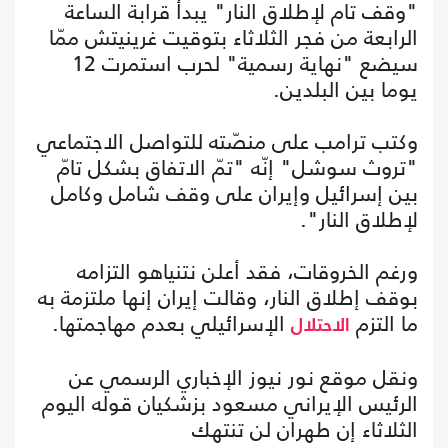
"وقف تام لإطلاق النار" يبدأ قرابة الساعة
الرابعة من فجر الثلاثاء بتوقيت غرينيتش ممّا
سيضع "نهاية رسمية" لحرب استمرت 12
يوما بين البلدين.
وكتب ترامب على منصّته للتواصل الاجتماعي
"تروث سوشل" إنّه "تمّ الاتفاق بشكل تامّ
بين إسرائيل وإيران على وقف شامل وكامل
لإطلاق النار".
ورغم الخروقات، فقد أعلن نتنياهو التزامه
بوقف إطلاق النار، وقالت إيران إنها ملتزمة به
ما التزم
الإسرائيلي بعدم مهاجمتها.
الاحتلال
ونقل موقع نور نيوز الإخباري الرسمي عن
الرئيس الإيراني مسعود بزشكيان قوله اليوم
الثلاثاء إن طهران لن تنتهك