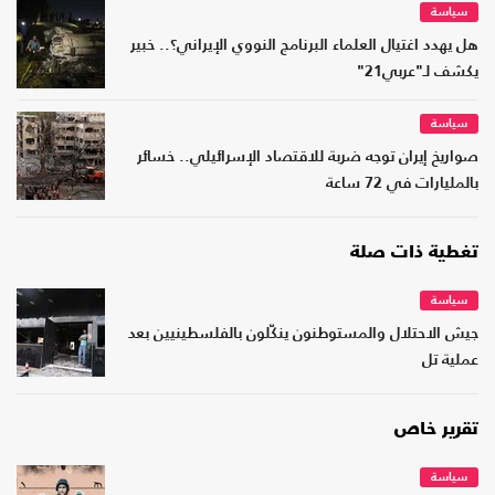
سياسة
هل يهدد اغتيال العلماء البرنامج النووي الإيراني؟.. خبير
يكشف لـ"عربي21"
سياسة
صواريخ إيران توجه ضربة للاقتصاد الإسرائيلي.. خسائر
بالمليارات في 72 ساعة
تغطية ذات صلة
سياسة
جيش الاحتلال والمستوطنون ينكّلون بالفلسطينيين بعد
عملية تل
تقرير خاص
سياسة