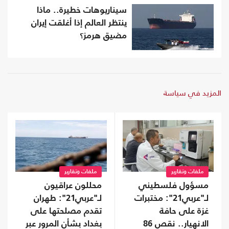
سيناريوهات خطيرة.. ماذا
ينتظر العالم إذا أغلقت إيران
مضيق هرمز؟
المزيد في سياسة
ملفات وتقارير
ملفات وتقارير
مسؤول فلسطيني
محللون عراقيون
لـ"عربي21": مختبرات
لـ"عربي21": طهران
غزة على حافة
تقدم مصلحتها على
الانهيار.. نقص 86
بغداد بشأن المرور عبر