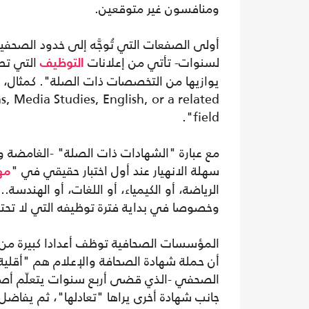
ومنافسون غير متوقعين.
أولى الصفعات التي تُوجَّه إلى خدود الصحف
لسنوات- تأتي من إعلانات
التي تط
التوظيف
يوازيها من التخصصات ذات الصلة". كمثال،
, Media Studies, English, or a related
field".
مع عبارة "الشهادات ذات الصلة" -الغامضة 
سهلة الانهيار عند أول اختبار حقيقي في "
مه
الرياضة، أو الكيمياء، أو اللغات، أو الهندس
وخصوصا في بداية فترة توظيفه التي لا تحتو
المؤسسات الصحافية توظف أعدادا كبيرة من 
أن حملة شهادة الصحافة والإعلام هم "أق
الصحفي -الذي قضى أربع سنوات يتعلّم أصول ا
جانب شهادة أخرى يراها "تعادلها"، ثم يفاضل ب