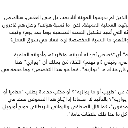
الذين لم يدرسوا المهنة أكاديميا، بل على العكس، هناك من
تهم العملية العميقة. لكن: ما نسبة هؤلاء؟ وهل هم قادرون
يثة التي تُعيد تشكيل القصة الصحفية يوما بعد يوم؟ وكيف
؟ والأهم: ما النسبة المخصصة لهم فعلا في سوق العمل؟
أي تخصص آخر؛ له أدبياته، ونظرياته، وأدواته العلمية
لوعي، وتبني (أو تهدم) الثقة؛ مَن يملك أن "يوازي" هذا
 كان هناك ما "يوازيه"، فما هو هذا التخصص؟ وما حجمه في
 "طبيب أو ما يوازيه"؟ أو مكتب محاماة يطلب "محاميا أو
وازيه"؟ بالتأكيد لا. فلماذا إذا يُباح هذا الغموض فقط في
لمدفون"، كما قال الصحافي والروائي البريطاني جورج أورويل:
كل ما عدا ذلك علاقات عامة".