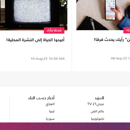
اء
قضايا وآراء
" رأيك يحدث فرقا!
أعيدوا الحياة إلى النشرة المحلية!
08-Sep-25
1
10-Aug-25
10:09 AM
المزيد
أخبار حسب البلد
عربي21 TV
العراق
عالم الفن
ليبيا
تكنولوجيا
سوريا
صحة
بريطانيا