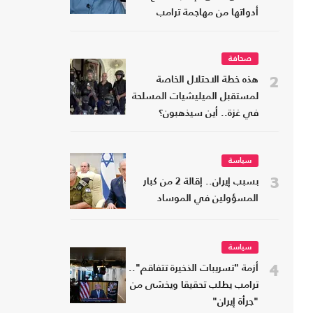
أدواتها من مهاجمة ترامب
صحافة
2
هذه خطة الاحتلال الخاصة
لمستقبل الميليشيات المسلحة
في غزة.. أين سيذهبون؟
سياسة
3
بسبب إيران.. إقالة 2 من كبار
المسؤولين في الموساد
سياسة
4
أزمة "تسريبات الذخيرة تتفاقم"..
ترامب يطلب تحقيقا ويخشى من
"جرأة إيران"