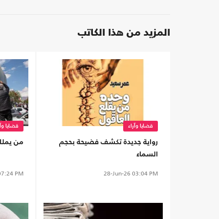
المزيد من هذا الكاتب
قضايا وآراء
قضايا وآر
رواية جديدة تكشف فضيحة بحجم
من يملك
السماء
7:24 PM
28-Jun-26
03:04 PM