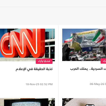
اء
قضايا وآراء
 السردية.. يملك الحرب
كذبة الحقيقة في الإعلام
06-May-26
0
18-Nov-25
02:52 PM