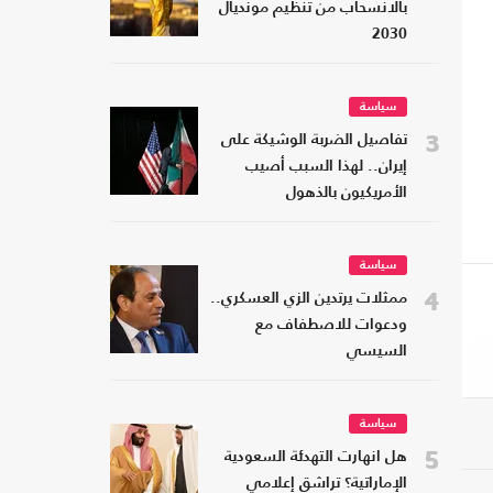
بالانسحاب من تنظيم مونديال
2030
سياسة
3
تفاصيل الضربة الوشيكة على
إيران.. لهذا السبب أصيب
الأمريكيون بالذهول
سياسة
4
ممثلات يرتدين الزي العسكري..
ودعوات للاصطفاف مع
السيسي
سياسة
5
هل انهارت التهدئة السعودية
الإماراتية؟ تراشق إعلامي