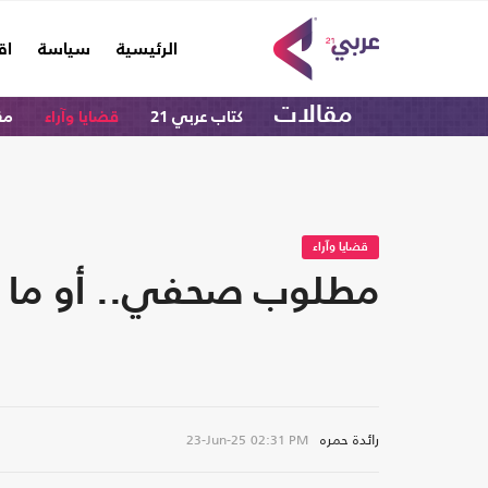
(current)
الرئيسية
سياسة
اق
مقالات
كتاب عربي 21
قضايا وآراء
مق
قضايا وآراء
مطلوب صحفي.. أو ما يو
رائدة حمره
23-Jun-25
02:31 PM