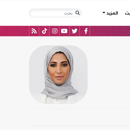
يت
المزيد