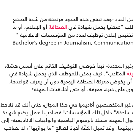
يين الجدد -وقد تبقى هذه الخدود مرتجفة من شدة الصفع
لب "صحفيا يحمل شهادة في
أو الإعلام، أو ما
الصحافة
 نقتبس إعلان توظيف لعدد من المؤسسات الإعلامية "
Bachelor’s degree in Journalism, Communications
وغير المحددة- تبدأ فوضى التوظيف القائم على أسس هشة،
المتاعب". كيف يمكن للموظف الذي يحمل شهادة في
نة
ة.. أن يخوض معركة الصحافة اليومية دون أن يعرف قواعدها،
ي على خبرة، معرفة، أو حتى أخلاقيات المهنة؟
غير المتخصصين أكاديميا في هذا المجال، حتى أنك قد تلاحظ
لية ساحقة" داخل تلك المؤسسات! فصاحب العمل يضع شهادة
لمهنة، مثقلا بالرسوم الجامعية والواجبات الأكاديمية- إلى
ينهما. وقد تميل الكفّة أحيانا لصالح "ما يوازيها"، لا لصاحب