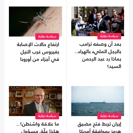
سياسة دولية
سياسة دولية
بعد أن وصفه ترامب
ارتفاع حالات الإصابة
بالرجل المليء بالهراء..
بفيروس غرب النيل
بماذا رد عبد الرحمن
في أجزاء من أوروبا
السيد؟
سياسة دولية
سياسة دولية
إيران تربط فتح مضيق
ما علاقة واشنطن؟..
هرمز بموافقة أمريكا
هكذا علّق مسؤول