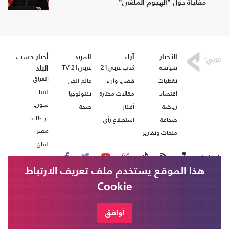
مفاجأة حول "الهجوم الملغي"
الأخبار
آراء
المزيد
أخبار حسب
سياسة
كتاب عربي21
عربي21 TV
البلد
العراق
تغطيات
قضايا وآراء
عالم الفن
ليبيا
اقتصاد
مقالات مختارة
تكنولوجيا
سوريا
رياضة
أفكار
صحة
بريطانيا
صحافة
استطلاع رأي
مصر
ملفات وتقارير
لبنان
تابعنا على
هذا الموقع يستخدم ملف تعريف الارتباط
Cookie
من نحن
اتصل بنا
شروط الاستخدام
أوافق
عربي21 ، جميع الحقوق محفوظة @ 2020