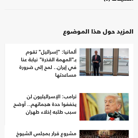
المزيد حول هذا الموضوع
ألمانيا: "إسرائيل" تقوم
بـ"المهمة القذرة" نيابة عنا
في إيران.. لمح إلى ضرورة
مساعدتها
ترامب: الإسرائيليون لن
يخففوا حدة هجماتهم.. أوضح
سبب طلبه إخلاء طهران
مشروع قرار بمجلس الشيوخ