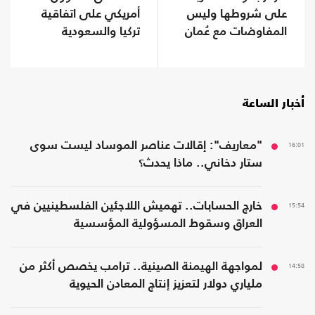
على شروطها وليس
أمريكي على اتفاقية
المفاوضات مع عُمان
تركيا والسعودية
وباكستان
أخبار الساعة
16:01
"معاريف": إقالات عناصر الموساد ليست سوى
ستار دخاني.. ماذا يحدث؟
15:54
خارج الحسابات.. تهميش اللاجئين الفلسطينيين في
العراق وسقوط المسؤولية المؤسسية
14:58
لمواجهة الهيمنة الصينية.. ترامب يخصص أكثر من
ملياري دولار لتعزيز إنتاج المعادن الحيوية