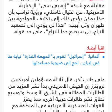
مقابلة مع شبكة "إيه بي سي" الإخبارية
الأمريكية، عن اغتيال خامنئي، ورؤية ترامب بأن
هذا يمكن يؤدي ذلك إلى تكثيف المواجهة بين
طهران وتل أبيب: "هذا لن يؤدي إلى تصعيد
النزاع، بل سيضع حدا للنزاع"، على حد قوله.
اقرأ أيضا:
ألمانيا: "إسرائيل" تقوم بـ"المهمة القذرة" نيابة عنا
في إيران.. لمح إلى ضرورة مساعدتها
على جانب آخر، قال ثلاثة مسؤولين أمريكيين
لرويترز إن الجيش الأمريكي بدأ نشر المزيد من
الطائرات المقاتلة في الشرق الأوسط وتوسيع
نطاق نشر طائرات حربية أخرى، مما يعزز
القوات العسكرية الأمريكية في المنطقة مع
احتدام الحرب بين إسرائيل وإيران.