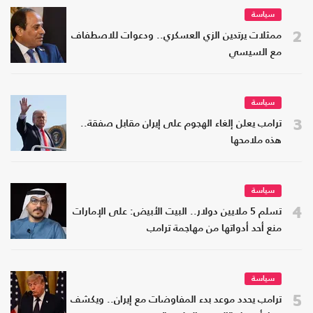
سياسة
2
ممثلات يرتدين الزي العسكري.. ودعوات للاصطفاف
مع السيسي
سياسة
3
ترامب يعلن إلغاء الهجوم على إيران مقابل صفقة..
هذه ملامحها
سياسة
4
تسلم 5 ملايين دولار.. البيت الأبيض: على الإمارات
منع أحد أدواتها من مهاجمة ترامب
سياسة
5
ترامب يحدد موعد بدء المفاوضات مع إيران.. ويكشف