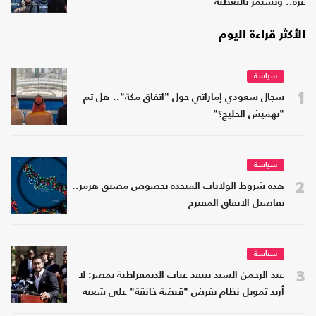
غزة.. وتستمر بالتغطية
الأكثر قراءة اليوم
سياسة
1
سجال سعودي إماراتي حول "اتفاق مكة".. هل تم
"تهميش الخليج؟"
سياسة
2
هذه شروط الولايات المتحدة بخصوص مضيق هرمز..
تفاصيل الاتفاق المقترح
سياسة
3
عبد الرحمن السيد ينتقد غياب الديمقراطية بمصر: لا
أريد تمويل نظام يفرض "قبضة خانقة" على شعبه