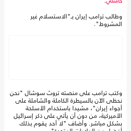
.
خامنئي
وطالب ترامب إيران بـ"الاستسلام غير
المشروط".
وكتب ترامب على منصته تروث سوشال "نحن
نحظى الآن بالسيطرة الكاملة والشاملة على
أجواء إيران"، مشيدا باستخدام الأسلحة
الأميركية، من دون أن يأتي على ذكر إسرائيل
بشكل مباشر. وأضاف "لا أحد يقوم بذلك
أفضل من الولايات المتحدة".