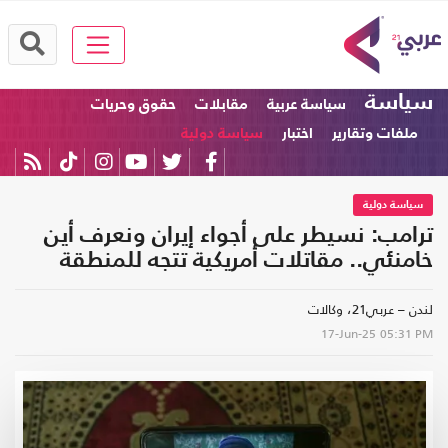
سياسة
سياسة عربية
مقابلات
حقوق وحريات
ملفات وتقارير
اختبار
سياسة دولية
سياسة دولية
ترامب: نسيطر على أجواء إيران ونعرف أين
خامنئي.. مقاتلات أمريكية تتجه للمنطقة
لندن – عربي21، وكالات
17-Jun-25
05:31 PM