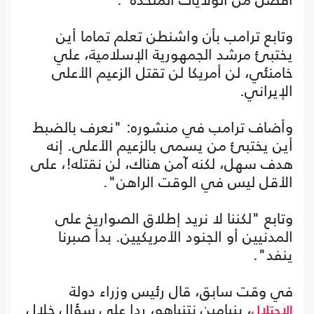
وتابع ترامب بأن واشنطن تعلم تماما أين
يختبئ مرشد الجمهورية الإسلامية، علي
خامنئي، لن أمريكا لن تقتل الزعيم الأعلى
الإيراني.
وأضاف ترامب في منشوره: "نعرف بالضبط
أين يختبئ من يسمى بالزعيم الأعلى. إنه
هدف سهل، لكنه آمن هناك، لن نقتله!، على
الأقل ليس في الوقت الراهن".
وتابع "لكننا لا نريد إطلاق الصواريخ على
المدنيين أو الجنود الأمريكيين. بدأ صبرنا
ينفد".
في وقت سابق، قال رئيس وزراء دولة
، بنيامين نتنياهو، ردا على سؤال خلال
الاحتلال