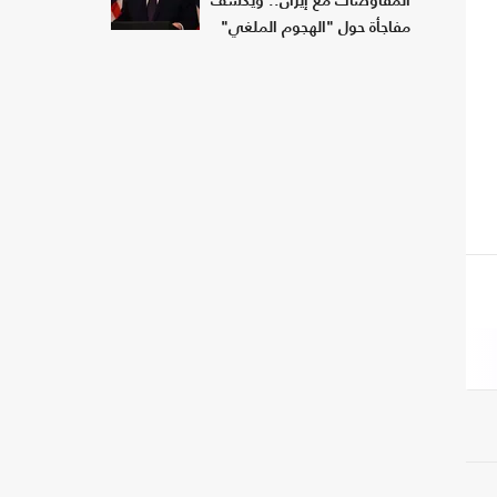
المفاوضات مع إيران.. ويكشف
مفاجأة حول "الهجوم الملغي"