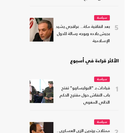
سياسة
5
بعد اتفاقية مكة.. عراقجي يشيد
بجيش بلاده ويوجه رسالة للدول
الإسلامية
الأكثر قراءة في أسبوع
سياسة
1
قيادات بـ "البوليساريو" تفتح
باب النقاش حول مقترح الحكم
الذاتي المغربي
سياسة
2
ممثلات يرتدين الزي العسكري..