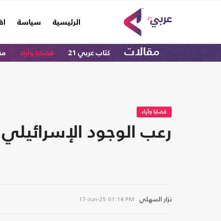
(current)
الرئيسية
سياسة
اق
مقالات
كتاب عربي 21
قضايا وآراء
مق
قضايا وآراء
رعب الوجود الإسرائيلي
نزار السهلي
17-Jun-25
01:14 PM