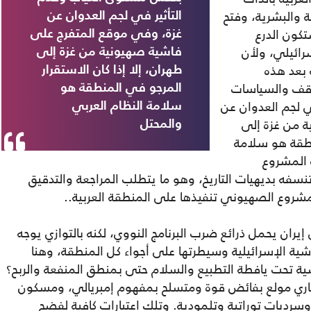
ة والبشرية، وفتح
التأثير في لجم العدوان عن
تكون الدرع
غزة، وفي موقع المتفرج على
رائيلي، ولأن
فاشية صهيونية من غزة إلى
 بعد هذه
طهران، إلا إذا كان الاستقرار
اقف والسياسات
المرجو في المنطقة هو
ي لجم العدوان عن
سلامة النظام العربي
 من غزة إلى
والمحتل
منطقة هو سلامة
 المشروع
نسفه بديهيات التاريخ، وهو ما يتطلب المراجعة والتدقيق
مشروع الصهيوني تنفيذها على المنطقة العربية..
يران يحمل ذرائع ضرب البرنامج النووي، لكنه بالتوازي يوجه
شية الإسرائيلية وسيطرتها على أجواء كل المنطقة، وهنا
ة تحت يافطة التطبيع والسلام حتى بمنطق المنفعة والربح؟
ي مولع بفائض قوة ومتسلح بمفهوم إمبريالي، ومسكون
رديات توراتية وتلمودية. وتلك اعتبارات كافية لفضح