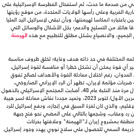
في من صدمة ما حدث، ثم استفحال الغطرسة الإسرائيلية على
ية الغربية وعلى رأسها الولايات المتحدة، من موقع رؤيتها
تباره انعكاسا لهيمنتها، وبأن تبقى لإسرائيل اليد العليا
 هائلا من التسليح والدعم؛ بكل الأشكال والوسائل التي
 الجميع، والانصياع بشكل مطلق للتطبيع مع هذه
الهيمنة
ئعه المختلفة في حد ذاته هدف وغاية؛ لخلق ظروف مناسبة
ر أي قوة يمكن أن تشكل خطرا أو منافسة لقوة إسرائيل،
 العدوان، رغم اختلال معادلة القوة والأهداف لصالح تفوق
ه ضربات مؤلمة لإيران، تظهر أن الرد الإيراني الصاروخي،
وحجم ما يتركه من آثار مدمرة على الأرض لأول مرة منذ النكبة عام 48، أصابت المجتمع الإسرائيلي بالذهول
والصدمة، والتي تعادل صدمة السابع من تشرين الأول/ كتوبر 2023، وتعيد مجددا نقاش معادلة كسر هيبة
قليم، والذي كان لغزة السبق في إنجازه، ودفع إسرائيل للرد
ون رد وعقاب، وشجعها بالتالي على المضي نحو فتح جبهة
منطقة بمشروع إيران لـ"الهيمنة" وعلاقتها بحركات
وذريعة السعي للحصول على سلاح نووي يهدد وجود إسرائيل.