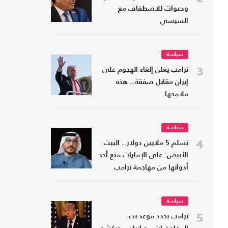
ودعوات للاصطفاف مع
السيسي
سياسة
3
ترامب يعلن إلغاء الهجوم على
إيران مقابل صفقة.. هذه
ملامحها
سياسة
4
تسلم 5 ملايين دولار.. البيت
الأبيض: على الإمارات منع أحد
أدواتها من مهاجمة ترامب
سياسة
5
ترامب يحدد موعد بدء