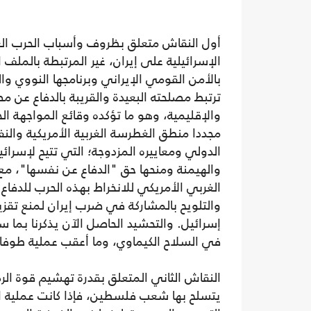
أول النقاش متعلق بظروف وأسباب الحرب الع
الإسرائيلية على إيران، غير المرتبطة بالملف
بالأمن القومي الإيراني وبرنامجها النووي و
ترتبط مصلحته البعيدة والقريبة بالدفاع عن مص
والإقليمية، وهو ما تؤكده وقائع المواجهة الح
مجددا منطق الغطرسة الغربية الأمريكية والنفا
الدولي ومعاييره المزدوجة؛ التي تتيح لإسرائي
والهيمنة ومنحها حق "الدفاع عن نفسها"، مع
الغربي الأمريكي للانخراط بهذه الحرب للدفاع
والتلويح بالمشاركة في ضرب إيران لمنع تقز
في السلاح الكيماوي، وما أعقب عملية طوفان ا
النقاش الثاني المتعلق بقدرة تهشيم قوة الر
يتسلح بها شعب فلسطين، فإذا كانت عملية السا