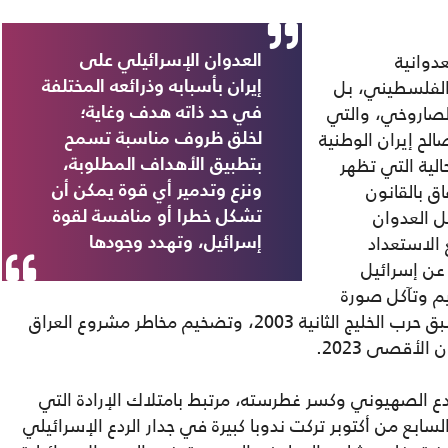
دوانية
العدوان الإسرائيلي على
 الفلسطيني، بل
إيران بأسبابه وذرائعه المختلفة
الصاروخي، والتي
في حد ذاته هدف وغاية؛
الح إيران الوطنية
لخلق ظروف مناسبة تسمح
الية التي تظهر
بتطبيق الأهداف المطلوبة،
ق بالقانون
ونزع وتدمير أي قوة يمكن أن
ل العدوان
تشكل خطرا أو منافسة لقوة
 الاستعداد
إسرائيل، وتهدد وجودها
 عن إسرائيل
يم وتآكل صورة
إسرائيل. والتحشيد الحاصل الآن يذكرنا بما سبق حرب الخليج الثانية 2003، وتضخيم مخاطر مشروع العراق
لأقصى 2023.
دع الصهيوني وكسر غطرسته، مرتبط بامتلاك الإرادة التي
بع من أكتوبر تركت ندوبا كبيرة في جدار الردع الإسرائيلي