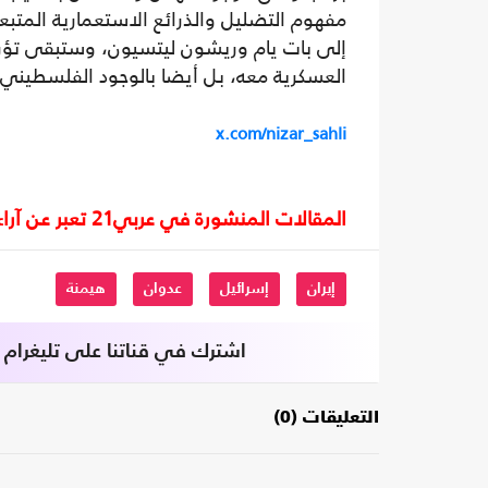
مفهوم التضليل والذرائع الاستعمارية المتب
إلى بات يام وريشون ليتسيون، وستبقى تؤر
العسكرية معه، بل أيضا بالوجود الفلسطيني 
x.com/nizar_sahli
المقالات المنشورة في عربي21 تعبر عن آراء أصحابها ولا تعبر عن رأي أو موقف الصحيفة.
إيران
إسرائيل
عدوان
هيمنة
اشترك في قناتنا على تليغرام
التعليقات (0)