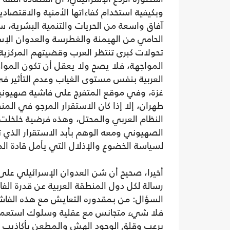
وبكيفية استخدام كفاءاتها الأمنية والاقتصادي
آفاق واسعة من الحريات والتنمية البشرية، س
الحامي من الهيمنة والغطرسة والعدوان الإس
تحولات كبرى تنتظر العرب وقضيتهم المركزية
المواجهة، فلا يصح ولا يعقل أن تكون المو
العربية بنفس مستوى الغياب وعدم التأثير ف
غزة، وفي موقع المتفرج على فاشية صهيونية
طهران، إلا إذا كان الاستقرار المرجو في ال
النظام العربي والمحتل، وهذه فرضية خلخلت
الصهيوني ومعه الوهم بأبد الاستقرار الذي ت
لسياسة الخضوع والإذلال التي يأمل قادة ال
أخيرا، صحيح أن شن العدوان الإسرائيلي على إ
رسالة لكل دول المنطقة العربية عن قدرة الفا
السؤال: من بمقدوره التعايش مع هذه الفاشي
فلا شيء متجانس مع عقلية وسلوك استعمار
برعب وقلق الوجود الهش والمطعن بأكاذيب وس