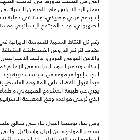
التي من الصعب تجاوزها في الذهنية الصهيون
بفعل الرد الإيراني على العدوان الإسرائيلي
إلا بدعم غربي وأمريكي، وستبقى عملية تحطيم
الصهيوني، وعند المجتمع الإسرائيلي ومست
رغم كل النقاط السلبية للسياسة الإيرانية في
يضاف لتراكم الدروس الفلسطينية المتعلقة با
والأمن القومي العربي، فالبعد الاستراتيجي 
إسكات وتدمير القوة الإيرانية في الإقليم 
انتهت إليها مجموعة من سياسات عربية بهذا
مبدأ قبول القضاء على المقاومة الفلسطينية و
يجري عن طبيعة المشروع الصهيوني وأطماعه 
الذي تُرسى قواعده وفق المصلحة الإسرائيلية 
ومن هنا، بوسعنا القول بناء على حقائق ملم
بعناصر المواجهة بين إيران وإسرائيل، والتي 
أسطورة الردع الإسرائيلي، أن استعادة الثقة ا