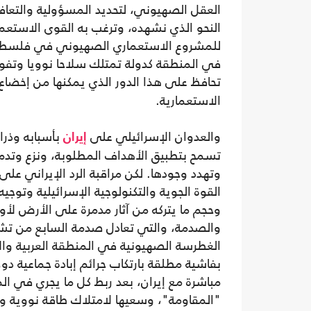
العقل الصهيوني، لتحديد المسؤولية والتعا
النحو الذي نشهده، وترغب به القوى الاستعمار
للمشروع الاستعماري الصهيوني في فلسطين باع
في المنطقة كدولة تمتلك سلاحا نوويا وتفوقا
تحافظ على هذا الدور الذي يمكنها من إخضاع
الاستعمارية.
والعدوان الإسرائيلي على
بأسبابه وذرا
إيران
تسمح بتطبيق الأهداف المطلوبة، ونزع وتدمي
وتهدد وجودها. لكن مراقبة الرد الإيراني على
القوة الجوية والتكنولوجية الإسرائيلية وتوجي
الغطرسة الصهيونية في المنطقة العربية والإ
بفاشية مطلقة بارتكاب جرائم إبادة جماعية د
مباشرة مع إيران، بعد ربط كل ما يجري في ال
"المقاومة"، وسعيها لامتلاك طاقة نووية 