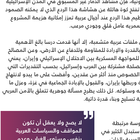
ية، فإن مشاهد الدمار غير المسبوق في المدن الإسرائيلية
 تفتح كوة هائلة عن هشاشة هذا الردع الذي لا يمكنه الصمود
 هذا الردع عند أجيال عربية تعزز إمكانية هزيمة المشروع
عمريه عامل قلق وجودي مرعب.
 ملفات عربية متشعبة، إلا أنها قدمت درسا بالغ الأهمية
لقدرة والإرادة للمقاومة وللدفاع عن الأرض، وعن المصالح
للمواجهة العسكرية بين الاحتلال الإسرائيلي وإيران، يعني
كمصلحة مشتركة بين العرب وإسرائيل، بحسب التقديرات التي
 الخصوص منذ أكثر من عقدين، وأفضت على ما يبدو لانتهاج
ربطها بإيران، والقبول بالإبادة الجماعية في غزة، وعزل ما
وسلوكه. كل ذلك يطرح مسألة جوهرية تتعلق بالأمن العربي
تسليح وبناء قدرة ذاتية.
وسة مرتبطة
لا يصح ولا يعقل أن تكون
ستبدل الكثير في
المواقف والسياسات العربية
لعربية بالذات
بنفس مستوى الغياب وعدم