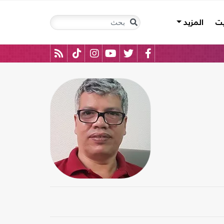
يت
المزيد