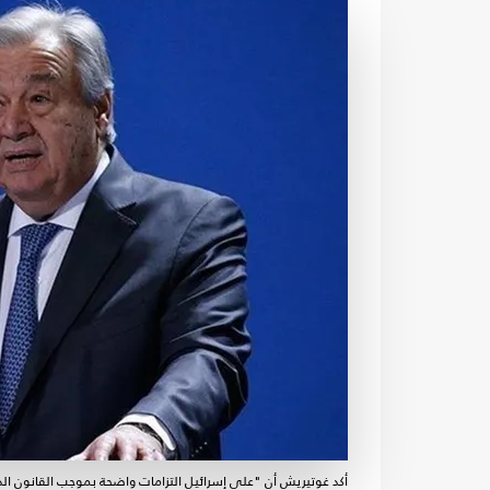
أكد غوتيريش أن "على إسرائيل التزامات واضحة بموجب القانون ال