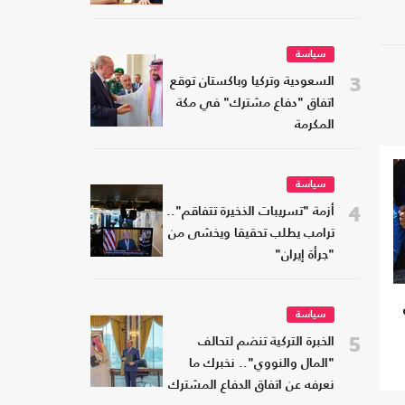
سياسة
3
السعودية وتركيا وباكستان توقع
اتفاق "دفاع مشترك" في مكة
المكرمة
سياسة
4
أزمة "تسريبات الذخيرة تتفاقم"..
ترامب يطلب تحقيقا ويخشى من
"جرأة إيران"
سياسة
5
الخبرة التركية تنضم لتحالف
"المال والنووي".. نخبرك ما
نعرفه عن اتفاق الدفاع المشترك