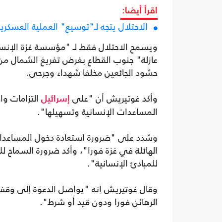
اقرأ أيضا:
الاحتلال يتجه لـ"توسيع" العملية العسكري
ويسمح الاحتلال فقط لـ "مؤسسة غزة الإنس
عازلة" جنوب القطاع بغرض تفريغ الشمال من ا
حشود الجائعين مخلفا شهداء وجرحى.
وأكد غوتيريش أن "على
التزامات وا
إسرائيل
المساعدات الإنسانية وتسهيلها".
وشدد على "ضرورة استعادة دخول المساعدات،
الهائلة في غزة فورا"، وأكد ضرورة السماح ل
للمبادئ الإنسانية".
وقال غوتيريش إنه "يواصل الدعوة إلى وقف 
الرهائن فورا ودون قيد أو شرط".