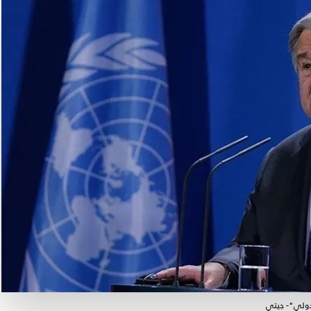
دولي"- جيتي