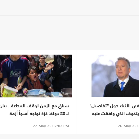
ي الأنباء حول "تفاصيل"
سباق مع الزمن لوقف المجاعة.. بيان
يتكوف الذي وافقت عليه
لـ 80 دولة: غزة تواجه أسوأ أزمة
إنسانية
26-May-25
0
22-May-25
07:02 PM