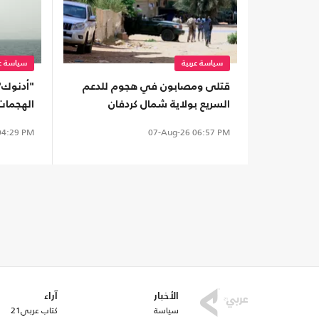
سياسة عربية
سياسة عر
قتلى ومصابون في هجوم للدعم
"أدنوك"
السريع بولاية شمال كردفان
الهجمات 
15 سفينة
4:29 PM
07-Aug-26
06:57 PM
الأخبار
آراء
سياسة
كتاب عربي21