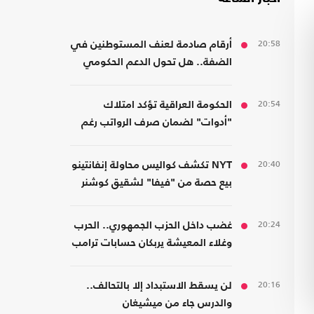
20:58
أرقام صادمة لعنف المستوطنين في
الضفة.. هل تحول الدعم الحكومي
إلى غطاء رسمي؟
20:54
الحكومة العراقية تؤكد امتلاك
"أدوات" لضمان صرف الرواتب رغم
الضغوط المالية
20:40
NYT تكشف كواليس محاولة إنفانتينو
بيع حصة من "فيفا" لشقيق كوشنر
20:24
غضب داخل الحزب الجمهوري.. الحرب
وغلاء المعيشة يربكان حسابات ترامب
20:16
لن يسقط الاستبداد إلا بالتحالف..
والدرس جاء من ميشيغان