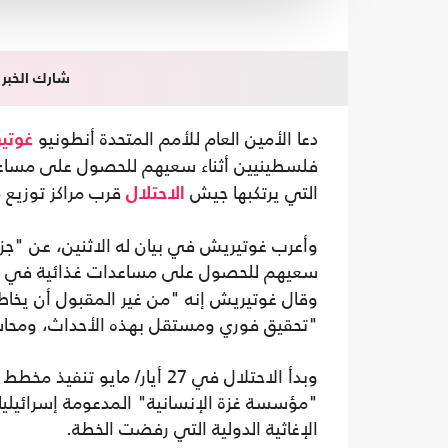
شارك الخبر
دعا الأمين العام للأمم المتحدة أنطونيو
غوتي
فلسطينيين أثناء سعيهم للحصول على مساع
التي يرتكبها جيش
قرب مراكز توزيع مساعدات ب
الاحتلال
وأعرب غوتيريش في بيان له الاثنين، عن "جزعه
سعيهم للحصول على مساعدات غذائية في غزة،
وقال غوتيريش إنه "من غير المقبول أن يخاطر
"تحقيق فوري ومستقل بهذه الأحداث، ومحاسب
وبدأ الاحتلال في 27 أيار/ م
"مؤسسة غزة الإنسانية" المدعومة إسرائيليا 
الإغاثية الدولية التي رفضت الخطة.