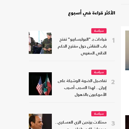
الأكثر قراءة في أسبوع
سياسة
1
قيادات بـ "البوليساريو" تفتح
باب النقاش حول مقترح الحكم
الذاتي المغربي
سياسة
2
تفاصيل الضربة الوشيكة على
إيران.. لهذا السبب أصيب
الأمريكيون بالذهول
سياسة
3
ممثلات يرتدين الزي العسكري..