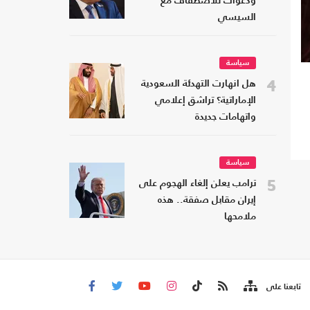
ودعوات للاصطفاف مع
السيسي
سياسة
4
هل انهارت التهدئة السعودية
الإماراتية؟ تراشق إعلامي
واتهامات جديدة
سياسة
5
ترامب يعلن إلغاء الهجوم على
إيران مقابل صفقة.. هذه
ملامحها
تابعنا على