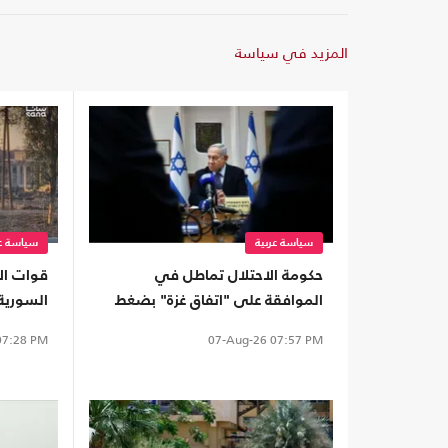
المزيد في سياسة
سياسة عربية
سياسة عر
حكومة الاحتلال تماطل في
قوات ال
الموافقة على "اتفاق غزة" بضغط
السورية
من وزراء اليمين
"عين زيو
7:28 PM
07-Aug-26
07:57 PM