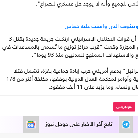
من للجميع وأنه لا يوجد حل عسكري للصراع".
ويتكوف الذي وافقت عليه حماس
وكان المكتب الإعلامي الحكومي في غزة أكد أن قوات الاحتلال الإسرائيلي ارتكبت جريمة جديدة بقتل 3
ة 35 آخرين، موضحا أن المجزرة وقعت "قرب مراكز توزيع ما تُسمى بالمساعدات في
استهداف الممنهج للمدنيين منذ 93 يوما".
لأول/ أكتوبر 2023 تشن "إسرائيل" بدعم أمريكي حرب إبادة جماعية بغزة، تشمل قتلا
وتجويعا وتدميرا وتهجيرا، متجاهلة نداءات دولية وأوامر لمحكمة العدل الدولية بوقفها، مخلفة أكثر من 178
ما يزيد على 11 ألف مفقود.
غوتيريش
تابع آخر الأخبار على جوجل نيوز