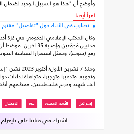
وأوضح أن "هذا هو السبيل الوحيد لضمان الأ
اقرأ أيضا:
تضارب في الأنباء حول "تفاصيل" مقترح 
مدنيين مُجوَّعين وإصاب
رفح (جنوب)، وتمثل استمرارا لسياسة التجويع وال
ومنذ 7 تشرين ا
ألف شهيد وجريح فلسطينيين، معظمهم أطفال ونساء، و
إسرائيل
الأمم المتحدة
غزة
الاحتلال
اشترك في قناتنا على تليغرام