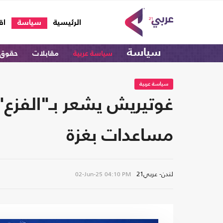
(current)
الرئيسية
سياسة
اق
سياسة
سياسة عربية
مقابلات
حقوق 
سياسة عربية
غوتيريش يشعر بـ"الفزع
مساعدات بغزة
لندن- عربي21
02-Jun-25
04:10 PM