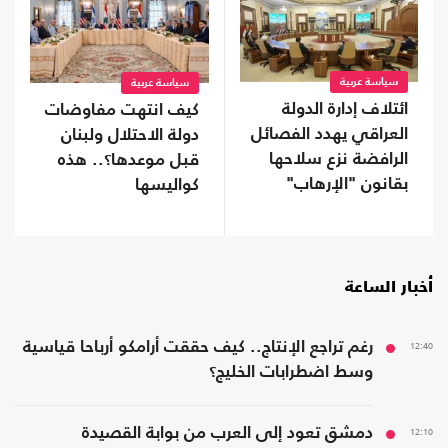
سياسة عربية
سياسة عربية
ائتلاف إدارة الدولة
كيف انتهت مفاوضات
العراقي يهدد الفصائل
دولة الاحتلال ولبنان
الرافضة نزع سلاحها
قبل موعدها؟.. هذه
بقانون "الإرهاب"
كواليسها
أخبار الساعة
12:40
رغم تراجع الإنتاج.. كيف حققت أرامكو أرباحا قياسية
وسط اضطرابات الخليج؟
12:10
دمشق تعود إلى العرب من بوابة القصيدة