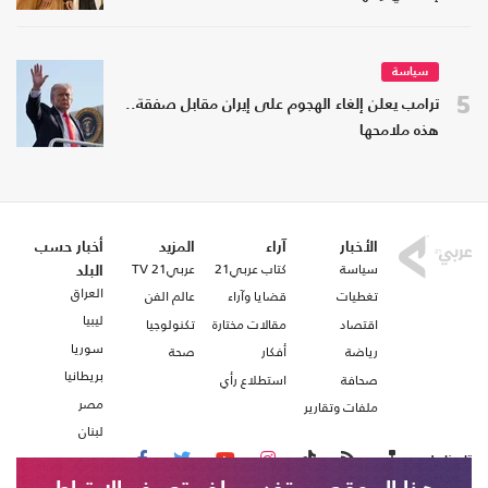
سياسة
5
ترامب يعلن إلغاء الهجوم على إيران مقابل صفقة..
هذه ملامحها
الأخبار
آراء
المزيد
أخبار حسب
سياسة
كتاب عربي21
عربي21 TV
البلد
العراق
تغطيات
قضايا وآراء
عالم الفن
ليبيا
اقتصاد
مقالات مختارة
تكنولوجيا
سوريا
رياضة
أفكار
صحة
بريطانيا
صحافة
استطلاع رأي
مصر
ملفات وتقارير
لبنان
تابعنا على