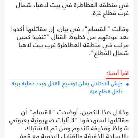
في منطقة العطاطرة في بيت لاهيا، شمال
غرب قطاع غزة.
وقالت "القسام"، في بيان، إن مقاتليها أكدوا
بعد عودتهم من خطوط القتال "تنفيذ كمين
مركب في منطقة العطاطرة غرب بيت لاهيا
شمال القطاع".
اقرأ أيضا:
جيش الاحتلال يعلن توسيع القتال وبدء عملية برية
داخل قطاع غزة
وخلال هذا الكمين، أوضحت "القسام" أن
مقاتليها استهدفوا "3 آليات صهيونية بعبوتي
شواظ وقذيفة تاندوم ومن ثم الاشتباك
بالأسلحة الخفيفة والقنابل اليدوية مع قوة