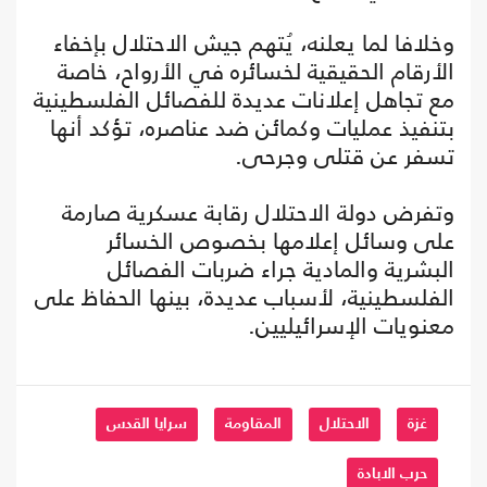
وخلافا لما يعلنه، يُتهم جيش الاحتلال بإخفاء
الأرقام الحقيقية لخسائره في الأرواح، خاصة
مع تجاهل إعلانات عديدة للفصائل الفلسطينية
بتنفيذ عمليات وكمائن ضد عناصره، تؤكد أنها
تسفر عن قتلى وجرحى.
وتفرض دولة الاحتلال رقابة عسكرية صارمة
على وسائل إعلامها بخصوص الخسائر
البشرية والمادية جراء ضربات الفصائل
الفلسطينية، لأسباب عديدة، بينها الحفاظ على
معنويات الإسرائيليين.
غزة
الاحتلال
المقاومة
سرايا القدس
حرب الابادة