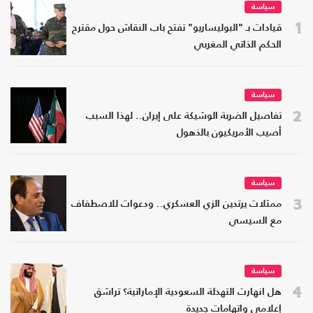
سياسة
1
قيادات بـ "البوليساريو" تفتح باب النقاش حول مقترح
الحكم الذاتي المغربي
سياسة
2
تفاصيل الضربة الوشيكة على إيران.. لهذا السبب
أصيب الأمريكيون بالذهول
سياسة
3
ممثلات يرتدين الزي العسكري.. ودعوات للاصطفاف
مع السيسي
سياسة
4
هل انهارت التهدئة السعودية الإماراتية؟ تراشق
إعلامي واتهامات جديدة