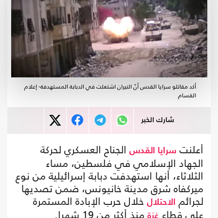
أكد مقاتلو سرايا القدس أنّ النيران اشتعلت في الدبابة المستهدفة- إعلام
القسام
شارك الخبر
أعلنت
الجناح العسكري لحركة
سرايا القدس
الجهاد الإسلامي في فلسطين، مساء
الثلاثاء، أنها استهدفت دبابة إسرائيلية من نوع
ميركفاه شرق مدينة خانيونس، ضمن تصديها
لجرائم
خلال حرب الإبادة المستمرة
الاحتلال
على قطاع
منذ أكثر من 19 شهرا.
غزة