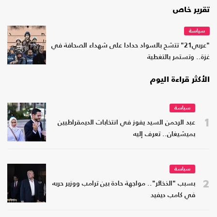
تقرير خاص
سياسة
"عربي21" تتشح بالسواد حدادا على شهداء الصحافة في
غزة.. وتستمر بالتغطية
الأكثر قراءة اليوم
سياسة
1
عبد الرحمن السيد يفوز في انتخابات الديمقراطيين
بميشيغان.. تعرف إليه
سياسة
2
بسبب "الذخائر".. مواجهة حادة بين ترامب ووزير حربه
في كامب ديفيد