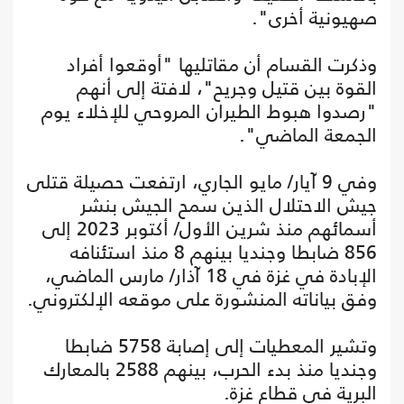
صهيونية أخرى".
وذكرت القسام أن مقاتليها "أوقعوا أفراد
القوة بين قتيل وجريح"، لافتة إلى أنهم
"رصدوا هبوط الطيران المروحي للإخلاء يوم
الجمعة الماضي".
وفي 9 آيار/ مايو الجاري، ارتفعت حصيلة قتلى
جيش الاحتلال الذين سمح الجيش بنشر
أسمائهم منذ شرين الأول/ أكتوبر 2023 إلى
856 ضابطا وجنديا بينهم 8 منذ استئنافه
الإبادة في غزة في 18 آذار/ مارس الماضي،
وفق بياناته المنشورة على موقعه الإلكتروني.
وتشير المعطيات إلى إصابة 5758 ضابطا
وجنديا منذ بدء الحرب، بينهم 2588 بالمعارك
البرية في قطاع غزة.