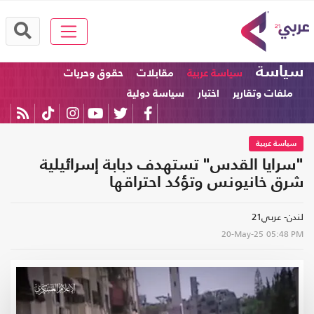
سياسة
سياسة عربية
مقابلات
حقوق وحريات
ملفات وتقارير
اختبار
سياسة دولية
سياسة عربية
"سرايا القدس" تستهدف دبابة إسرائيلية
شرق خانيونس وتؤكد احتراقها
لندن- عربي21
20-May-25
05:48 PM