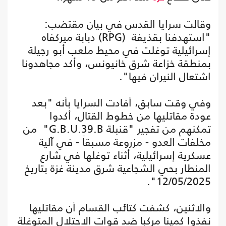
وقالت سرايا القدس في بيان مقتضب:
"استهدفنا بقذيفة (RPG) دبابة ميركفاه
إسرائيلية توغلت في محيط ملعب أبو رجيلة
بمنطقة خزاعة شرق خانيونس، وأكد مجاهدونا
اشتعال النيران فيها".
وفي وقت سابق، أفادت السرايا بأنه "بعد
عودة مقاتليها من خطوط القتال، أكدوا
تمكنهم من تفجير "قنبلة G.B.U.39.B" من
مخلفات العدو - مزروعة مسبقاً - في آلية
عسكرية إسرائيلية، أثناء توغلها في شارع
المنطار بحي الشجاعية شرق مدينة غزة بتاريخ
12/05/2025".
والاثنين، كشفت كتائب القسام أن مقاتليها
نفذوا كمينا مركبا ضد قوات الاحتلال المتوغلة