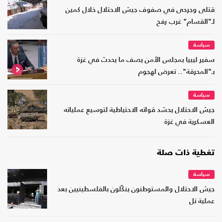
قتلى وجرحى في صفوف جيش الاحتلال خلال كمين
لـ"القسام" غرب رفح
سياسة
سفير ليبيا بمجلس الأمن يصف ما يحدث في غزة
بـ"المحرقة".. تعرض لهجوم
سياسة
جيش الاحتلال يحشد قواته الاحتياطية لتوسيع عملياته
العسكرية في غزة
تغطية ذات صلة
سياسة
جيش الاحتلال والمستوطنون ينكّلون بالفلسطينيين بعد
عملية تل