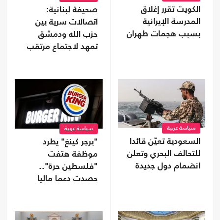
الكويت تقرر إغلاق
صحيفة لبنانية:
المدرسة الإيرانية
اتصالات سرية بين
بسبب هجمات طهران
حزب الله ودمشق
تمهد لاجتماع مرتقب
سياسة عربية
سياسة عربية
السعودية تعيّن قائدا
"برجر كينغ" يطرد
للتحالف البحري وتعلن
موظفة هتفت
انضمام دول جديدة
"فلسطين حرة"..
حصدت دعما ماليا
واسعا (شاهد)