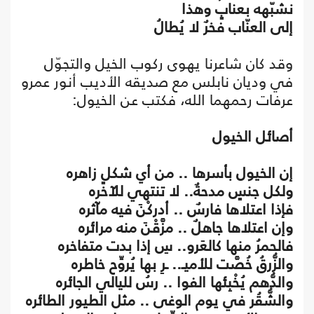
نشبّهه بعنابٍ وهذا
إلى العنّاب فخرٌ لا يُطالُ
وقد كان شاعرنا يهوى ركوب الخيل والتجوّل
في وديان نابلس مع صديقه الأديب أنور عمرو
عرفات رحمهما الله، فكتب عن الخيول:
أصائل الخيول
إن الخيول بأسرها .. من أي شكلٍ زاهره
ولكل جنسٍ مدحةٌ.. لا تنتهي للآخره
فإذا اعتلاها فارسٌ .. أدركْنَ فيه مآثره
وإن اعتلاها جاهلٌ .. مزَّقْنَ منه مرائره
فالحمرُ منها كالعَرو.. سِ إذا بدت متفاخره
والزُّرقُ خُصَّت للأميـ.. ـرِ بها يُروِّح خاطره
والدُّهم يُخْبِئها الفوا .. رسُ لليالي الجائره
والشُّقُر في يوم الوغى .. مثل الطيور الطائره