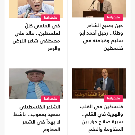
ببلوغرافيا
ببلوغرافيا
حين يصبح الشاعر
في المنفى ظلّ
وطنًا.. رحيل أحمد أبو
لفلسطين.. خالد علي
سليم وقيامته في
مصطفى شاعر الأرض
فلسطين
والرمز
ببلوغرافيا
ببلوغرافيا
فلسطين في القلب
الشاعر الفلسطيني
والهوية في القلم..
سعيد يعقوب.. ناشط
سيرة صلاح جرار بين
لا يهدأ في الشعر
المقاومة والعلم
المقاوم