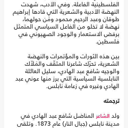
الفلسطينية الفاعلة. وفي الأدب، شهدت
النهضة الأدبية والشعرية التي قادها إبراهيم
طوقان وعبد الرحيم محمود ومَن حولهما،
نهضة لا تخلو من الفاعل السياسي المتمثل
برفض الاستعمار والوجود الصهيوني في
فلسطين.
بين هذه الثورات والمؤتمرات والنهضة
الشعرية، تحرّك شاعرنا المثقّف والمَلاّك
والوجيه شافع عبد الهادي، سليل العائلة
النابلسية السياسية التي برز منها عوني عبد
الهادي وغيره في زعامة نابلس.
ترجمته
ولد
المناضل شافع عبد الهادي في
الشاعر
مدينة نابلس (جبال النار) عام 1873. وتلقى