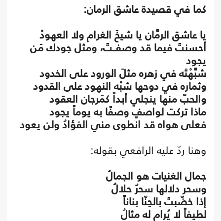
كما في قصيدة عاشق الرمان:
يا عاشق الرمَّان يا شيخَ الغرام ولا العهودْ
أحسنتَ فيما قد وصفــتَ، ومثل جودك مَن
يجود
شبَّهْتَه في زهره مثلَ الورود على الخدود
وثماره في دوحها شبْه النهود على القدود
والحبّ منها ينجلي أبداً كمَرجان العقود
ماذا تركت لواصفٍ وصفًا به يوماً يجود
فعلى هواه قد انطوى مني الفؤادُ ولن يعود
وهنا ردّ عليه الرافعي بقوله:
جمال الغنيات هو الجمالُ
وسحر دلالها سحرٌ حلالُ
إذا خضّبتَ بالحِنّا بناناً
لطيفاً لا يُرام له مثالُ