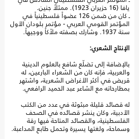
يافا (16 حزيران 1923). ممثلاً جنين.
ـ كان من ضمن 126 عضواً فلسطينياً في
المؤتمر القومي العربي - مؤتمر بلودان الأول
سنة 1937. وشارك بصفته ملاّكاً ووجيهاً.
الإنتاج الشعري:
بالإضافة إلى تضلّع شافع بالعلوم الدينية
والعربية، فإنه كان من الشعراء البارعين، له
قريض في أكثر الأغراض الشعرية، واشتهر
بمطارحاته مع الشاعر عبد الحميد الرافعي.
له قصائد قليلة مبثوثة في عدد من الكتب
الأدبية، وكان ينشر قصائده في الصحف
الفلسطينية، والقصائد المتاحة فيها رقة
وسماحة، ولغتها يسيرة وتحمل طابع المداعبة.