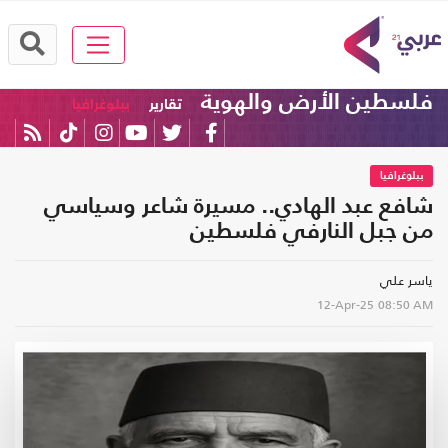
فلسطين الأرض والهوية
تقارير
ببلوغرافيا
ببلوغرافيا
شافع عبد الهادي.. مسيرة شاعر وسياسي
من جبل النارفي فلسطين
ياسر علي
12-Apr-25
08:50 AM