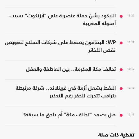
13:28
الليكود يشن حملة عنصرية على "آيزنكوت" بسبب
أصوله المغربية
13:17
WP: البنتاغون يضغط على شركات السلاح لتعويض
نقص الذخائر
13:12
تحالف مكة المكرمة.. بين العاطفة والعقل
12:18
النفط يشعل أزمة في غرينلاند.. شركة مرتبطة
بترامب تتحرك للحفر رغم التحذير
12:17
هل يصمد "تحالف مكة" أم يلحق ما سبقه؟
تغطية ذات صلة