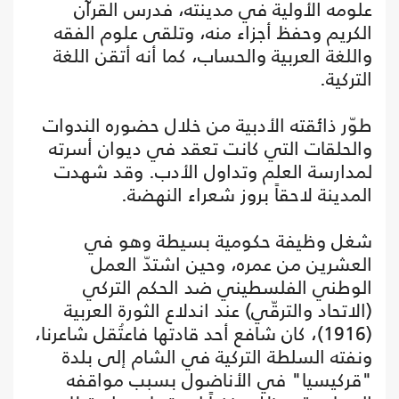
علومه الأولية في مدينته، فدرس القرآن
الكريم وحفظ أجزاء منه، وتلقى علوم الفقه
واللغة العربية والحساب، كما أنه أتقن اللغة
التركية.
طوّر ذائقته الأدبية من خلال حضوره الندوات
والحلقات التي كانت تعقد في ديوان أسرته
لمدارسة العلم وتداول الأدب. وقد شهدت
المدينة لاحقاً بروز شعراء النهضة.
شغل وظيفة حكومية بسيطة وهو في
العشرين من عمره، وحين اشتدّ العمل
الوطني الفلسطيني ضد الحكم التركي
(الاتحاد والترقّي) عند اندلاع الثورة العربية
(1916)، كان شافع أحد قادتها فاعتُقل شاعرنا،
ونفته السلطة التركية في الشام إلى بلدة
"قركيسيا" في الأناضول بسبب مواقفه