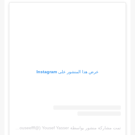
عرض هذا المنشور على Instagram
تمت مشاركة منشور بواسطة ‏‎Yousef Yasser‎‏ (@‏‎ph_youseefff‎‏)