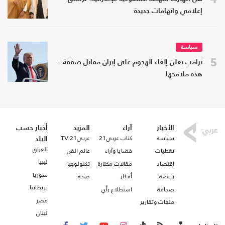
إعلامي واتهامات جديدة
سياسة
5
ترامب يعلن إلغاء الهجوم على إيران مقابل صفقة..
هذه ملامحها
الأخبار
آراء
المزيد
أخبار حسب
سياسة
كتاب عربي21
عربي21 TV
البلد
العراق
تغطيات
قضايا وآراء
عالم الفن
ليبيا
اقتصاد
مقالات مختارة
تكنولوجيا
سوريا
رياضة
أفكار
صحة
بريطانيا
صحافة
استطلاع رأي
مصر
ملفات وتقارير
لبنان