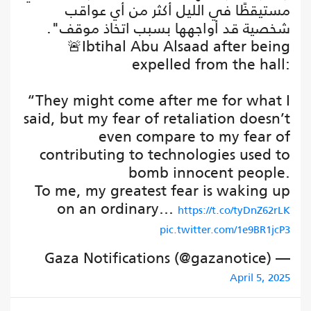
مستيقظًا في الليل أكثر من أي عواقب
شخصية قد أواجهها بسبب اتخاذ موقف".
🚨Ibtihal Abu Alsaad after being
expelled from the hall:
“They might come after me for what I
said, but my fear of retaliation doesn’t
even compare to my fear of
contributing to technologies used to
bomb innocent people.
To me, my greatest fear is waking up
on an ordinary…
https://t.co/tyDnZ62rLK
pic.twitter.com/1e9BR1jcP3
— Gaza Notifications (@gazanotice)
April 5, 2025