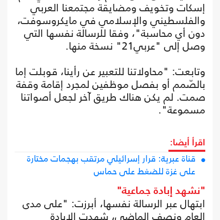
إسكات وتخويف ومضايقة مجتمعنا العربي
والفلسطيني والإسلامي في مايكروسوفت،
دون أي محاسبة"، وفقا للرسالة نفسها التي
وصل إلى "عربي21" نسخة منها.
وتابعت: "محاولاتنا للتعبير عن رأينا، قوبلت إما
بالصّمم أو بفصل موظفين لمجرد إقامة وقفة
صمت. لم يكن هناك طريق آخر لجعل أصواتنا
مسموعة".
اقرأ أيضا:
قناة عبرية: قرار إسرائيلي مرتقب بهجمات مختارة
على غزة للضغط على حماس
"نشهد إبادة جماعية"
ابتهال عبر الرسالة نفسها، أبرزت: "على مدى
العام ونصف الماضي، شهدت الإبادة