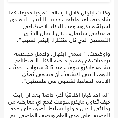
وقالت ابتهال خلال الرسالة: "مرحبا جميعا، كما
شاهدتم، لقد قاطعتُ حديث الرئيس التنفيذي
لشركة مايكروسوفت للذكاء الاصطناعي،
مصطفى سليمان، خلال احتفال الذكرى
الخمسين الذي كان منتظرا. إليكم السبب".
وأوضحت: "اسمي ابتهال، وأعمل مهندسة
برمجيات في قسم منصة الذكاء الاصطناعي
بشركة مايكروسوفت منذ 3.5 سنوات. تحدثتُ
اليوم، لأنني اكتشفتُ أن قسمي يُمكّن
الإبادة الجماعية لشعبي في فلسطين".
"لم أجد خيارا أخلاقيّا آخر، خاصة بعد أن رأيت
كيف تُحاول مايكروسوفت قمع أي معارضة من
زملائي الذين حاولوا تسليط الضوء على هذه
القضية. على مدى العام ونصف الماضي، تم