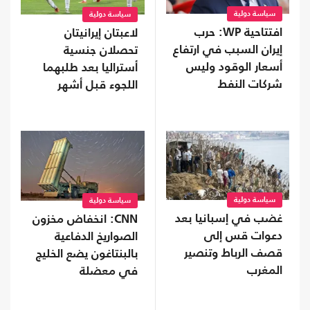
سياسة دولية
سياسة دولية
افتتاحية WP: حرب
لاعبتان إيرانيتان
إيران السبب في ارتفاع
تحصلان جنسية
أسعار الوقود وليس
أستراليا بعد طلبهما
شركات النفط
اللجوء قبل أشهر
"الجشعة"
سياسة دولية
سياسة دولية
غضب في إسبانيا بعد
CNN: انخفاض مخزون
دعوات قس إلى
الصواريخ الدفاعية
قصف الرباط وتنصير
بالبنتاغون يضع الخليج
المغرب
في معضلة