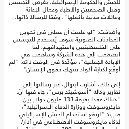
للجيش والحكومة الإسرائيلية، بغرض التجسّس
وقتل الصحفيين والأطباء وعمال الإغاثة
وعائلات مدنية بأكملها"، وفقا للرسالة ذاتها.
وأضافت: "لو علمت أن عملي في تحويل
المحادثات الصوتية سوف يُستخدم للتجسس
على الفلسطينيين واستهدافهم، لما
انضممت إلى هذه الشركة وساهمت في
الإبادة الجماعية"، مؤكّدة في الوقت ذاته: "لم
أوقّع لكتابة أكواد تنتهك حقوق الإنسان".
إلى ذلك، أشارت ابتهال، عبر رسالتها إلى
تقارير وكالة "أسوشيتد برس"، جاء فيها أنّ:
"هناك عقدا بقيمة 133 مليون دولار بين
مايكروسوفت ووزارة الدفاع الإسرائيلية"،
مبرزة: "ارتفع استخدام الجيش الإسرائيلي
لذكاء مايكروسوفت الاصطناعي في آذار/