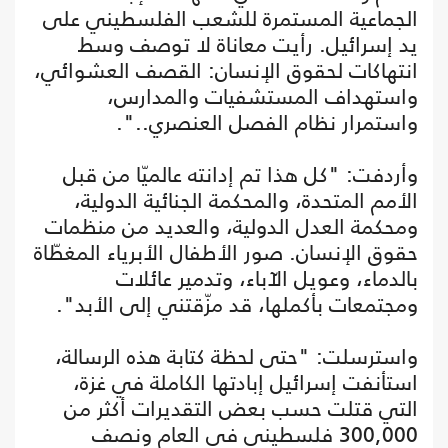
الجماعية المستمرة للشعب الفلسطيني على
يد إسرائيل. رأيت معاناة لا توصف وسط
انتهاكات لحقوق الإنسان: القصف العشوائي،
واستهداف المستشفيات والمدارس،
واستمرار نظام الفصل العنصري..".
وأردفت: "كل هذا تم إدانته عالميّا من قبل
الأمم المتحدة، والمحكمة الجنائية الدولية،
ومحكمة العدل الدولية، والعديد من منظمات
حقوق الإنسان. صور الأطفال الأبرياء المغطّاة
بالدماء، وعويل الآباء، وتدمير عائلات
ومجتمعات بأكملها، قد مزّقتني إلى الأبد".
واسترسلت: "حتى لحظة كتابة هذه الرسالة،
استأنفت إسرائيل إبادتها الكاملة في غزة،
التي قتلت حسب بعض التقديرات أكثر من
300,000 فلسطيني في العام ونصف