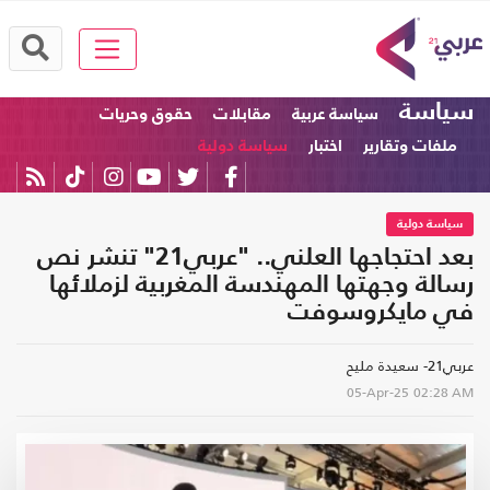
سياسة
سياسة عربية
مقابلات
حقوق وحريات
ملفات وتقارير
اختبار
سياسة دولية
سياسة دولية
بعد احتجاجها العلني.. "عربي21" تنشر نص
رسالة وجهتها المهندسة المغربية لزملائها
في مايكروسوفت
عربي21- سعيدة مليح
05-Apr-25
02:28 AM