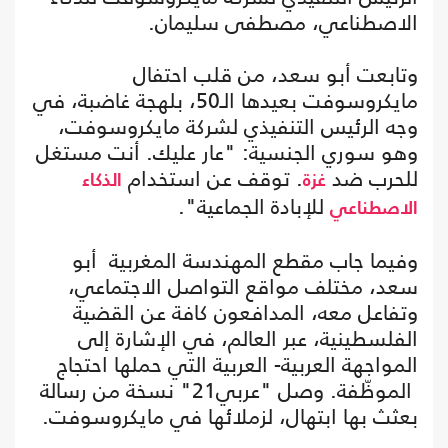
الاصطناعي، مصطفى سليمان.
وتابعت أبو سعد، من قلب احتفال
مايكروسوفت بعيدها الـ50، بلهجة غاضبة، في
وجه الرئيس التنفيذي لشركة مايكروسوفت،
وهو سوري الجنسية: "عار عليك. أنت مستغل
للحرب ضد
. توقف عن استخدام
غزة
الذكاء
للإبادة الجماعية".
الاصطناعي
وفيما جاب مقطع المهندسة المغربية أبو
سعد، مختلف مواقع التواصل الاجتماعي،
وتفاعل معه، المدافعون كافة عن القضية
الفلسطينية، عبر العالم، في الإشارة إلى
المواجهة العربية- العربية التي حملها احتجاج
الموظّفة. وصل "عربي21" نسخة من رسالة
بعثث بها ابتهال، لزملائها في مايكروسوفت.