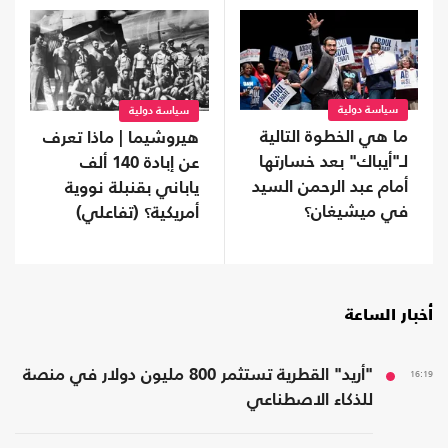
سياسة دولية
سياسة دولية
ما هي الخطوة التالية
هيروشيما | ماذا تعرف
لـ"أيباك" بعد خسارتها
عن إبادة 140 ألف
أمام عبد الرحمن السيد
ياباني بقنبلة نووية
في ميشيغان؟
أمريكية؟ (تفاعلي)
أخبار الساعة
16:19
"أريد" القطرية تستثمر 800 مليون دولار في منصة
للذكاء الاصطناعي