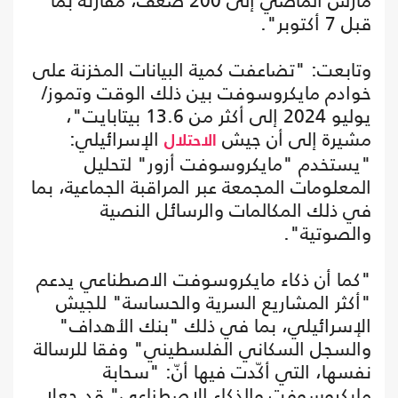
مارس الماضي إلى 200 ضعف، مقارنة بما
قبل 7 أكتوبر".
وتابعت: "تضاعفت كمية البيانات المخزنة على
خوادم مايكروسوفت بين ذلك الوقت وتموز/
يوليو 2024 إلى أكثر من 13.6 بيتابايت"،
مشيرة إلى أن جيش
الإسرائيلي:
الاحتلال
"يستخدم "مايكروسوفت أزور" لتحليل
المعلومات المجمعة عبر المراقبة الجماعية، بما
في ذلك المكالمات والرسائل النصية
والصوتية".
"كما أن ذكاء مايكروسوفت الاصطناعي يدعم
"أكثر المشاريع السرية والحساسة" للجيش
الإسرائيلي، بما في ذلك "بنك الأهداف"
والسجل السكاني الفلسطيني" وفقا للرسالة
نفسها، التي أكّدت فيها أنّ: "سحابة
مايكروسوفت والذكاء الاصطناعي" قد جعلا