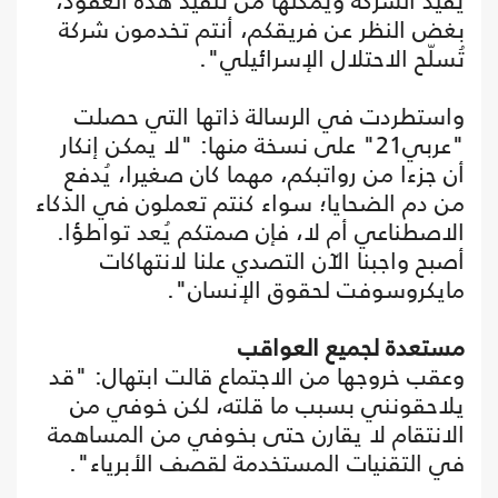
يُفيد الشركة ويمكنها من تنفيذ هذه العقود،
بغض النظر عن فريقكم، أنتم تخدمون شركة
تُسلّح الاحتلال الإسرائيلي".
واستطردت في الرسالة ذاتها التي حصلت
"عربي21" على نسخة منها: "لا يمكن إنكار
أن جزءا من رواتبكم، مهما كان صغيرا، يُدفع
من دم الضحايا؛ سواء كنتم تعملون في الذكاء
الاصطناعي أم لا، فإن صمتكم يُعد تواطؤا.
أصبح واجبنا الآن التصدي علنا لانتهاكات
مايكروسوفت لحقوق الإنسان".
مستعدة لجميع العواقب
وعقب خروجها من الاجتماع قالت ابتهال: "قد
يلاحقونني بسبب ما قلته، لكن خوفي من
الانتقام لا يقارن حتى بخوفي من المساهمة
في التقنيات المستخدمة لقصف الأبرياء".