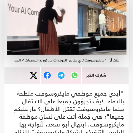
بيّنت أنّ: "مايكروسوفت تربح ملايين الدولارات من توريد البرمجيات"- إكس
شارك الخبر
"أيدي جميع موظفي مايكروسوفت ملطخة
بالدماء. كيف تجرؤون جميعا على الاحتفال
بينما مايكروسوفت تقتل الأطفال؟ عار عليكم
جميعا"؛ هي جُملة أتت على لسان موظفة
مايكروسوفت، ابتهال أبو سعد، لتُواجه بها
الرئيس التنفيذي لشركة مايكروسوفت للذكاء