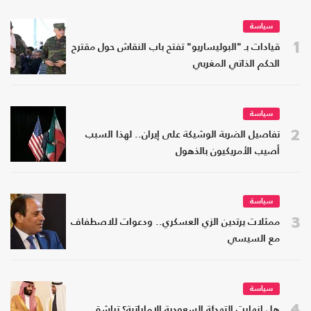
سياسة
1
قيادات بـ "البوليساريو" تفتح باب النقاش حول مقترح
الحكم الذاتي المغربي
سياسة
2
تفاصيل الضربة الوشيكة على إيران.. لهذا السبب
أصيب الأمريكيون بالذهول
سياسة
3
ممثلات يرتدين الزي العسكري.. ودعوات للاصطفاف
مع السيسي
سياسة
4
هل انهارت التهدئة السعودية الإماراتية؟ تراشق