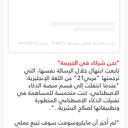
تمت مشاركة منشور بواسطة ‏‎Arabi21 - عربي21‎‏ (@‏‎arabi21news‎‏)
"نحن شركاء في الجريمة"
تابعت ابتهال خلال الرسالة نفسها، التي
ترجمتها "عربي21" عن اللغة الإنجليزية:
"عندما انتقلت إلى قسم منصة الذكاء
الاصطناعي، كنت متحمسة للمساهمة في
تقنيات الذكاء الاصطناعي المتطورة
وتطبيقاتها لصالح البشرية..".
"لم أُخبَر أن مايكروسوفت سوف تبيع عملي