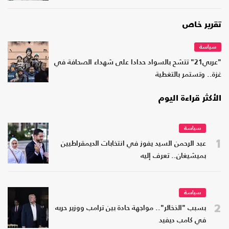
تقرير خاص
سياسة
"عربي21" تتشح بالسواد حدادا على شهداء الصحافة في
غزة.. وتستمر بالتغطية
الأكثر قراءة اليوم
سياسة
1
عبد الرحمن السيد يفوز في انتخابات الديمقراطيين
بميشيغان.. تعرف إليه
سياسة
2
بسبب "الذخائر".. مواجهة حادة بين ترامب ووزير حربه
في كامب ديفيد