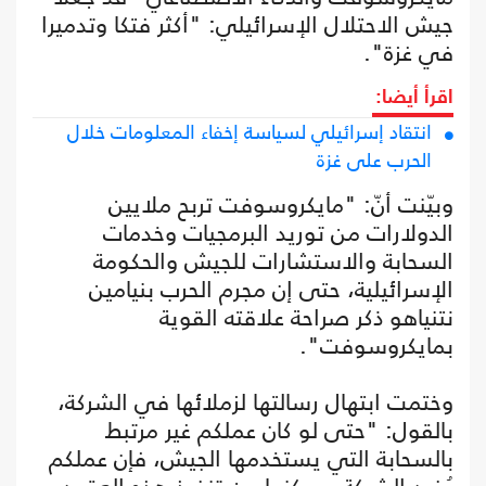
جيش الاحتلال الإسرائيلي: "أكثر فتكا وتدميرا
في غزة".
اقرأ أيضا:
انتقاد إسرائيلي لسياسة إخفاء المعلومات خلال
الحرب على غزة
وبيّنت أنّ: "مايكروسوفت تربح ملايين
الدولارات من توريد البرمجيات وخدمات
السحابة والاستشارات للجيش والحكومة
الإسرائيلية، حتى إن مجرم الحرب بنيامين
نتنياهو ذكر صراحة علاقته القوية
بمايكروسوفت".
وختمت ابتهال رسالتها لزملائها في الشركة،
بالقول: "حتى لو كان عملكم غير مرتبط
بالسحابة التي يستخدمها الجيش، فإن عملكم