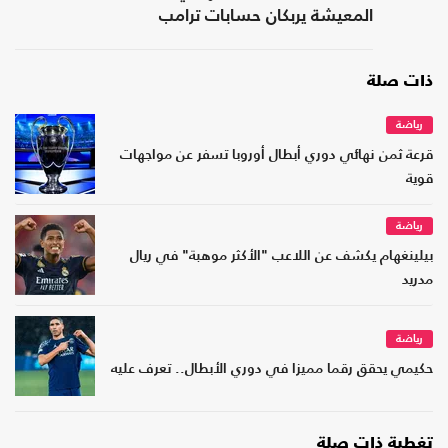
المعيشة يربكان حسابات ترامب
ذات صلة
رياضة
قرعة ثمن نهائي دوري أبطال أوروبا تسفر عن مواجهات
قوية
رياضة
بيلينغهام يكشف عن اللاعب "الأكثر موهبة" في ريال
مدريد
رياضة
حكيمي يحقق رقما مميزا في دوري الأبطال.. تعرف عليه
تغطية ذات صلة