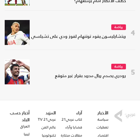
خطف الأنظار أمام برمنغهام؟
رياضة
4
ريتشارليسون يقود توتنهام لفوز ودي على تشيلسي
رياضة
5
رودري يصدم ريال مدريد بقرار غير متوقع
الأخبار
آراء
المزيد
أخبار حسب
سياسة
كتاب عربي21
عربي21 TV
البلد
العراق
تغطيات
قضايا وآراء
عالم الفن
ليبيا
اقتصاد
مقالات مختارة
تكنولوجيا