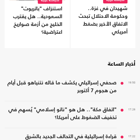
سياسة عربية
سياسة عربية
شهيدان في غزة..
استنزاف "باتريوت"
وحكومة الاحتلال تبحث
السعودية.. هل يقترب
الاتفاق الأخير بضغط
الخليج من أزمة صواريخ
أمريكي
اعتراضية؟
أخبار الساعة
19:58
صحفي إسرائيلي يكشف ما قاله نتنياهو قبل أيام
من هجوم 7 أكتوبر
17:26
"اتفاق مكة".. هل هو "ناتو إسلامي" يُسهم في
تخفيف الضغوط على أمريكا؟
17:22
قراءة إسرائيلية في التحالف الجديد بالشرق