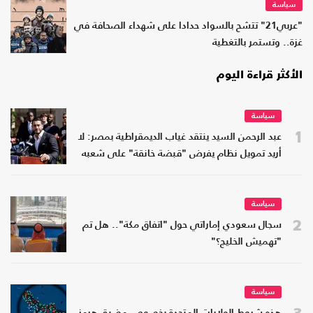
سياسة
"عربي21" تتشح بالسواد حدادا على شهداء الصحافة في
غزة.. وتستمر بالتغطية
الأكثر قراءة اليوم
سياسة
1
عبد الرحمن السيد ينتقد غياب الديمقراطية بمصر: لا
أريد تمويل نظام يفرض "قبضة خانقة" على شعبه
سياسة
2
سجال سعودي إماراتي حول "اتفاق مكة".. هل تم
"تهميش الخليج؟"
سياسة
3