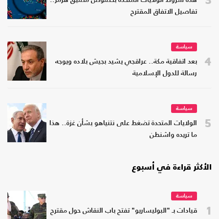
هذه شروط الولايات المتحدة بخصوص مضيق هرمز..
تفاصيل الاتفاق المقترح
سياسة
4
بعد اتفاقية مكة.. عراقجي يشيد بجيش بلاده ويوجه
رسالة للدول الإسلامية
سياسة
5
الولايات المتحدة تضغط على نتنياهو بشأن غزة.. هذا
ما تريده واشنطن
الأكثر قراءة في أسبوع
سياسة
1
قيادات بـ "البوليساريو" تفتح باب النقاش حول مقترح