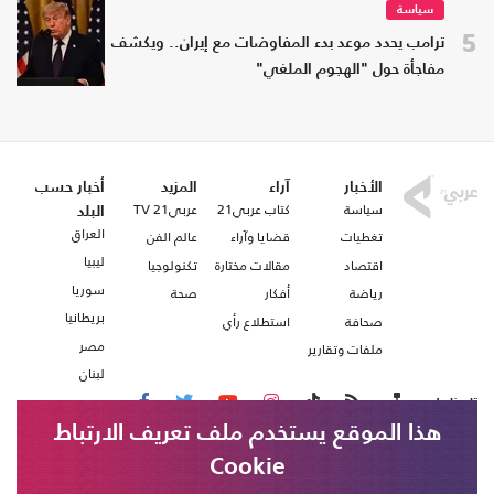
سياسة
5
ترامب يحدد موعد بدء المفاوضات مع إيران.. ويكشف
مفاجأة حول "الهجوم الملغي"
الأخبار
آراء
المزيد
أخبار حسب
سياسة
كتاب عربي21
عربي21 TV
البلد
العراق
تغطيات
قضايا وآراء
عالم الفن
ليبيا
اقتصاد
مقالات مختارة
تكنولوجيا
سوريا
رياضة
أفكار
صحة
بريطانيا
صحافة
استطلاع رأي
مصر
ملفات وتقارير
لبنان
تابعنا على
هذا الموقع يستخدم ملف تعريف الارتباط
Cookie
من نحن