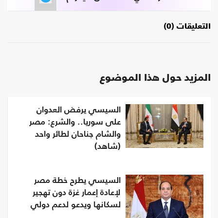
التعليقات (0)
المزيد حول هذا الموضوع
السيسي يرفض العدوان
على سوريا.. والشرع: مصر
والشام جناحان لطائر واحد
(شاهد)
السيسي يطرح خطة مصر
لإعادة إعمار غزة دون تهجير
لسكانها ويدعو لدعم دولي