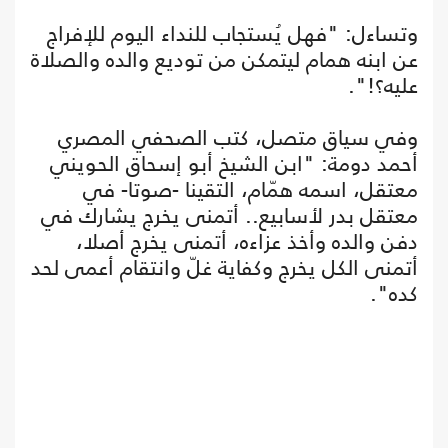
وتساءل: "فهل يُستجاب للنداء اليوم للإفراج
عن ابنه همام ليتمكن من توديع والده والصلاة
عليه؟!".
وفي سياق متصل، كتب الصحفي المصري
أحمد دومة: "ابن الشيخ أبو إسحاق الحويني
معتقل، اسمه همّام، التقينا -صوتا- في
معتقل بدر لأسابيع.. أتمنى يخرج يشارك في
دفن والده وأخذ عزاءه، أتمنى يخرج أصلا،
أتمنى الكل يخرج وكفاية غلّ وانتقام أعمى لحد
كده".