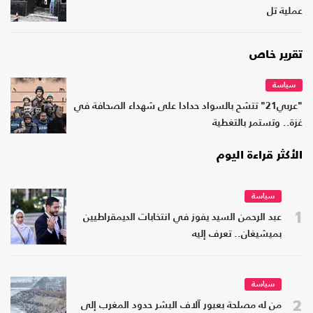
عملية تل
تقرير خاص
سياسة
"عربي21" تتشح بالسواد حدادا على شهداء الصحافة في
غزة.. وتستمر بالتغطية
الأكثر قراءة اليوم
سياسة
1
عبد الرحمن السيد يفوز في انتخابات الديمقراطيين
بميشيغان.. تعرف إليه
سياسة
2
من له مصلحة بعبور آلاف البشر حدود المغرب إلى