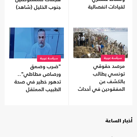
لقيادات انفصالية
جنوب الخليل (شاهد)
موالية للإمارات في
محافظة نفطية
سياسة عربية
سياسة عربية
مرصد حقوقي
"ضرب وصعق
تونسي يطالب
ورصاص مطاطي"..
بالكشف عن
تدهور خطير في صحة
المفقودين في أحداث
الطبيب المعتقل
"سبتة"
حسام أبو صفية
أخبار الساعة