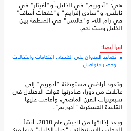
هي: "أدوريم" في الخليل، و"أفيتار" في
نابلس، و"سادي إفرايم" و"غفعات أساف"
في رام الله، و"حالتس" في المنطقة بين
الخليل وبيت لحم.
اقرأ أيضا:
تصاعد العدوان على الضفة.. اقتحامات واعتقالات
وحصار متواصل
وتعود أراضي مستوطنة "أدوريم" إلى
عائلات من دورا، صادرتها قوات الاحتلال في
سبعينيات القرن الماضي، وأقامت عليها
القاعدة العسكرية "أدوريم".
وبعد إخلائها من الجيش عام 2010، أنشأ
المجلس الاستيطاني "جبل الخليل" فيها مركز