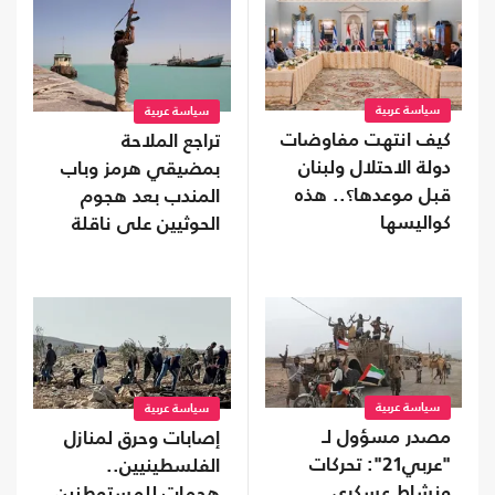
سياسة عربية
سياسة عربية
كيف انتهت مفاوضات
تراجع الملاحة
دولة الاحتلال ولبنان
بمضيقي هرمز وباب
قبل موعدها؟.. هذه
المندب بعد هجوم
كواليسها
الحوثيين على ناقلة
سعودية
سياسة عربية
سياسة عربية
مصدر مسؤول لـ
إصابات وحرق لمنازل
"عربي21": تحركات
الفلسطينيين..
ونشاط عسكري
هجمات للمستوطنين