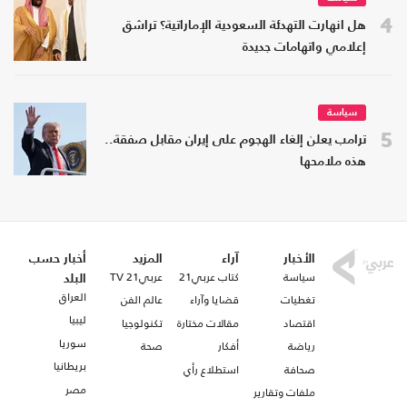
4
هل انهارت التهدئة السعودية الإماراتية؟ تراشق
إعلامي واتهامات جديدة
سياسة
5
ترامب يعلن إلغاء الهجوم على إيران مقابل صفقة..
هذه ملامحها
الأخبار
آراء
المزيد
أخبار حسب
سياسة
كتاب عربي21
عربي21 TV
البلد
العراق
تغطيات
قضايا وآراء
عالم الفن
ليبيا
اقتصاد
مقالات مختارة
تكنولوجيا
سوريا
رياضة
أفكار
صحة
بريطانيا
صحافة
استطلاع رأي
مصر
ملفات وتقارير