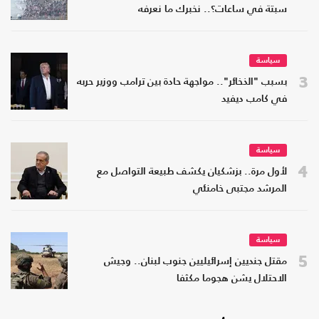
سبتة في ساعات؟.. نخبرك ما نعرفه
سياسة
3
بسبب "الذخائر".. مواجهة حادة بين ترامب ووزير حربه
في كامب ديفيد
سياسة
4
لأول مرة.. بزشكيان يكشف طبيعة التواصل مع
المرشد مجتبى خامنئي
سياسة
5
مقتل جنديين إسرائيليين جنوب لبنان.. وجيش
الاحتلال يشن هجوما مكثفا