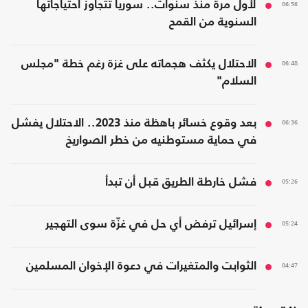
06:56
لأول مرة منذ سنوات.. سوريا تتجاوز احتياجاتها
السنوية من القمح
06:48
الاحتلال يكثف هجماته على غزة رغم خطة "مجلس
السلام"
06:36
بعد وقوع خسائر باهظة منذ 2023.. الاحتلال يفشل
في حماية مستوطنيه من خطر الصواريخ
05:26
فشل خارطة الطريق قبل أن تبدأ
05:24
إسرائيل ترفض أي حل في غزّة سوى التهجير
04:47
الثوابت والمتغيرات في دعوة الإخوان المسلمين