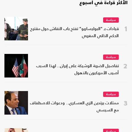
الأكثر قراءة في أسبوع
سياسة
1
قيادات بـ "البوليساريو" تفتح باب النقاش حول مقترح
الحكم الذاتي المغربي
سياسة
2
تفاصيل الضربة الوشيكة على إيران.. لهذا السبب
أصيب الأمريكيون بالذهول
سياسة
3
ممثلات يرتدين الزي العسكري.. ودعوات للاصطفاف
مع السيسي
سياسة