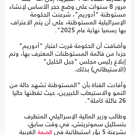
مرور 8 سنوات على وضع حجر الأساس لإنشاء
مستوطنة "أدوريم"، شرعنت الحكومة
الإسرائيلية المستوطنة، على أن يتم الاعتراف
بها رسميا نهاية عام 2025".
وأضافت أن الحكومة قررت اعتبار "أدوريم"
جزءا من قائمة المستوطنات المعترف بها، وتم
إبلاغ رئيس مجلس "جبل الخليل"
(الاستيطاني) بذلك.
وأفادت القناة بأن "المستوطنة تشهد حالة من
النمو والاستيعاب الكبيرين، حيث تقطنها حاليا
26 عائلة كاملة".
وطالب وزير المالية الإسرائيلي المتطرف
بتسلئيل سموتريتش، في وقت سابق،
بشرعنة 5 بؤر استيطانية في
الغربية
الضفة