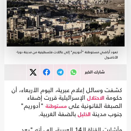
تعود أراضي مستوطنة "أدوريم" إلى عائلات فلسطينية من مدينة دورا-
الأناضول
شارك الخبر
كشفت وسائل إعلام عبرية، اليوم الأربعاء، أن
حكومة
الإسرائيلية قررت إضفاء
الاحتلال
الصبغة القانونية على
"أدوريم"
مستوطنة
جنوب مدينة
بالضفة الغربية.
الخليل
وأشارت القناة الـ14 العبرية، إلى أنه "بعد