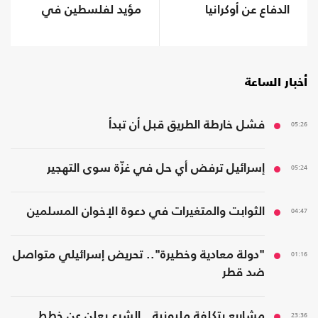
الدفاع عن أوكرانيا
مؤيد لفلسطين في
جامعة كولومبيا
أخبار الساعة
05:26
فشل خارطة الطريق قبل أن تبدأ
05:24
إسرائيل ترفض أي حل في غزّة سوى التهجير
04:47
الثوابت والمتغيرات في دعوة الإخوان المسلمين
01:16
"دولة معادية وخطيرة".. تحريض إسرائيلي متواصل
ضد قطر
23:36
مشاريع بتكلفة مليونية.. الشرع يعلن عن خطط