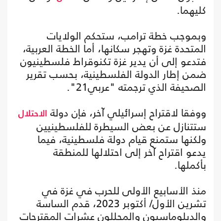
كليهما.
وبموجب خطة ترامب، ستحكم الولايات
المتحدة غزة وتهجر سكانها، أما الخطة العربية،
فتدعو إلى أن يدير غزة تكنوقراط فلسطينيون
ضمن إطار الدولة الفلسطينية، بحسب تقرير
الصحيفة الذي ترجمته "عربي21".
ووفقا لاقتراح إسرائيلي آخر، فإن دولة
الاحتلال
ستتنازل عن بعض السيطرة للفلسطينيين
ولكنها ستمنع قيام دولة فلسطينية، فيما
يدعو اقتراح آخر إلى احتلالها للمنطقة
بأكملها.
منذ الأسابيع الأولى للحرب في غزة في
تشرين الأول/ أكتوبر 2023، قدم الساسة
والدبلوماسيون والمحللون عشرات المقترحات