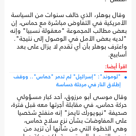
وقال بوهلر، الذي خالف سنوات من السياسة
الأمريكية في التفاوض مباشرة مع حماس، إن
بعض مطالب المجموعة "معقولة نسبيا" وإنه
"لديه بعض الأمل في الوصول إلى نتيجة".
واعترف بوهلر بأن أي تقدم لا يزال على بعد
أسابيع.
اقرأ أيضا:
"لوموند": "إسرائيل" لم تدمر "حماس".. ووقف
إطلاق النار في مرحلة حساسة
وقال موسى أبو مرزوق، أحد كبار مسؤولي
حركة حماس، في مقابلة أجرتها معه قبل فترة،
صحيفة "نيويورك تايمز" إنه منفتح شخصيا
على المفاوضات بشأن نزع سلاح حماس،
وهي الخطوة التي من شأنها أن تزيد من