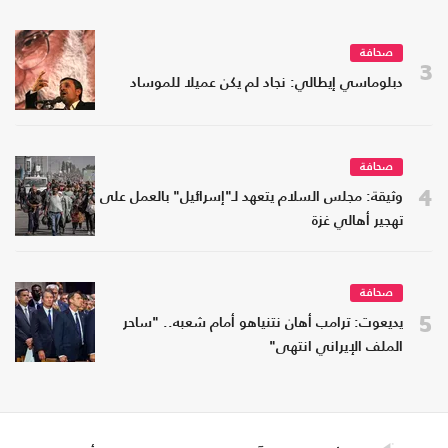
صحافة
3
دبلوماسي إيطالي: نجاد لم يكن عميلا للموساد
صحافة
4
وثيقة: مجلس السلام يتعهد لـ"إسرائيل" بالعمل على
تهجير أهالي غزة
صحافة
5
يديعوت: ترامب أهان نتنياهو أمام شعبه.. "ساحر
الملف الإيراني انتهى"