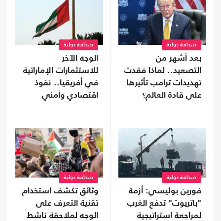
صحافة دولية
صحافة دولية
بعد أشهر من
الوجه الآخر
التصعيد.. لماذا فقدت
للاستثمارات الإماراتية
تهديدات ترامب تأثيرها
في أفريقيا.. نفوذ
على قادة العالم؟
اقتصادي وأمني
يتوسع
صحافة دولية
صحافة دولية
فورين بوليسي: أزمة
وثائق تكشف استخدام
"باتريوت" تدفع الغرب
تقنية التعرف على
لمراجعة استراتيجية
الوجه لملاحقة ناشط