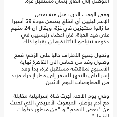
التوصل إلى اتفاق بشأن مستقبل غزة.
وفي الوقت الذي يقبل فيه بعض
الإسرائيليين أي اتفاق يضمن عودة 59 أسيرا
ما زالوا محتجزين في غزة، ويقال إن 24 منهم
على قيد الحياة، فإن أعضاء رئيسيين في
حكومة نتنياهو الائتلافية لن يقبلوا ذلك.
وتعول جميع الأطراف حاليا على الزخم؛ فمع
وصول وفد من حماس إلى القاهرة نهاية
الأسبوع لمناقشة مستقبل غزة، بدأ وفد
إسرائيلي بالتجهز للسفر إلى قطر لإجراء مزيد
من المفاوضات اليوم الاثنين.
وفي يوم الأحد، أجرت قناة إسرائيلية مقابلة
مع أدم بوهلر، المبعوث الأمريكي الذي تحدث
عن "بعض التقدم" و "من منظور خطوات
الطفل".