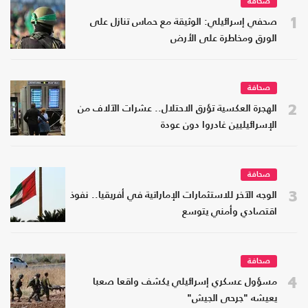
صحافة
1
صحفي إسرائيلي: الوثيقة مع حماس تنازل على
الورق ومخاطرة على الأرض
صحافة
2
الهجرة العكسية تؤرق الاحتلال.. عشرات الآلاف من
الإسرائيليين غادروا دون عودة
صحافة
3
الوجه الآخر للاستثمارات الإماراتية في أفريقيا.. نفوذ
اقتصادي وأمني يتوسع
صحافة
4
مسؤول عسكري إسرائيلي يكشف واقعا صعبا
يعيشه "جرحى الجيش"