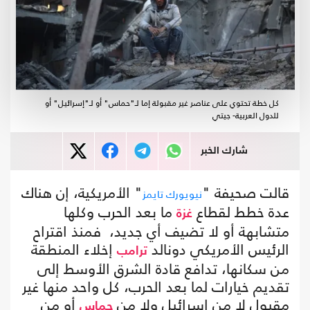
كل خطة تحتوي على عناصر غير مقبولة إما لـ"حماس" أو لـ"إسرائيل" أو
للدول العربية- جيتي
شارك الخبر
قالت صحيفة "
" الأمريكية، إن هناك
نيويورك تايمز
عدة خطط لقطاع
ما بعد الحرب وكلها
غزة
متشابهة أو لا تضيف أي جديد، فمنذ اقتراح
الرئيس الأمريكي دونالد
إخلاء المنطقة
ترامب
من سكانها، تدافع قادة الشرق الأوسط إلى
تقديم خيارات لما بعد الحرب، كل واحد منها غير
مقبول لا من إسرائيل ولا من
أو من
حماس