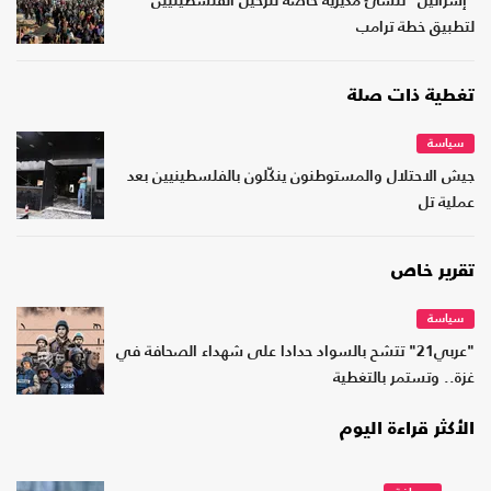
"إسرائيل" تنشئ مديرية خاصة لترحيل الفلسطينيين
لتطبيق خطة ترامب
تغطية ذات صلة
سياسة
جيش الاحتلال والمستوطنون ينكّلون بالفلسطينيين بعد
عملية تل
تقرير خاص
سياسة
"عربي21" تتشح بالسواد حدادا على شهداء الصحافة في
غزة.. وتستمر بالتغطية
الأكثر قراءة اليوم