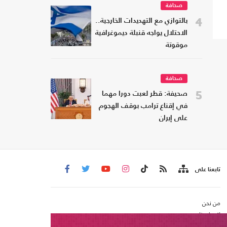
صحافة
4
بالتوازي مع التهديدات الخارجية..
الاحتلال يواجه قنبلة ديموغرافية
موقوتة
صحافة
5
صحيفة: قطر لعبت دورا مهما
في إقناع ترامب بوقف الهجوم
على إيران
تابعنا على
من نحن
اتصل بنا
شروط الاستخدام