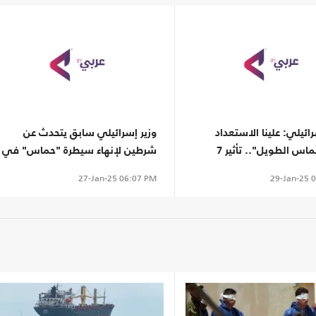
ائيلي: علينا الاستعداد
وزير إسرائيلي سابق يتحدث عن
لـ"ظل حماس الطويل".. تأثير 7
شرطين لإنهاء سيطرة "حماس" في
غزة
29-Jan-25
0
27-Jan-25
06:07 PM