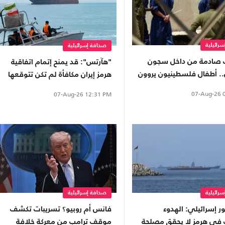
رائيلية
صحافة إسرائيلية
 صادمة من داخل سجون
"هآرتس": قد يمنح إتمام اتفاقية
ل.. أطفال فلسطينيون يروون
هرمز إيران مكافأة لم تكن تتوقعها
تعذيب
07-Aug-26
0
07-Aug-26
12:31 PM
رائيلية
صحافة إسرائيلية
 إسرائيلي: الهدوء
فانس أم روبيو؟ تسريبات تكشف
في هرمز لا يحقق مصلحة
موقف ترامب من معركة خلافة