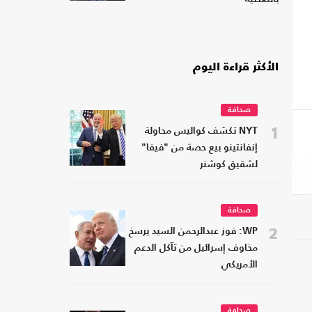
الأكثر قراءة اليوم
صحافة
1
NYT تكشف كواليس محاولة
إنفانتينو بيع حصة من "فيفا"
لشقيق كوشنر
صحافة
2
WP: فوز عبدالرحمن السيد يرسخ
مخاوف إسرائيل من تآكل الدعم
الأمريكي
صحافة