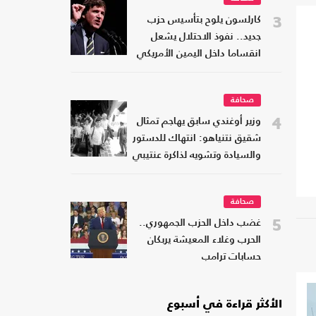
3
كارلسون يلوح بتأسيس حزب
جديد.. نفوذ الاحتلال يشعل
انقساما داخل اليمين الأمريكي
صحافة
4
وزير أوغندي سابق يهاجم تمثال
شقيق نتنياهو: انتهاك للدستور
والسيادة وتشويه لذاكرة عنتيبي
صحافة
5
غضب داخل الحزب الجمهوري..
الحرب وغلاء المعيشة يربكان
حسابات ترامب
الأكثر قراءة في أسبوع