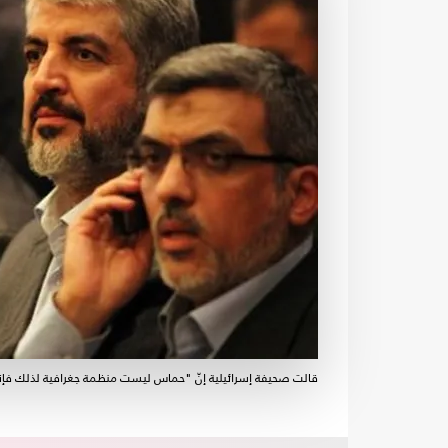
قالت صحيفة إسرائيلية إنّ "حماس ليست منظمة جغرافية لذلك فإنن