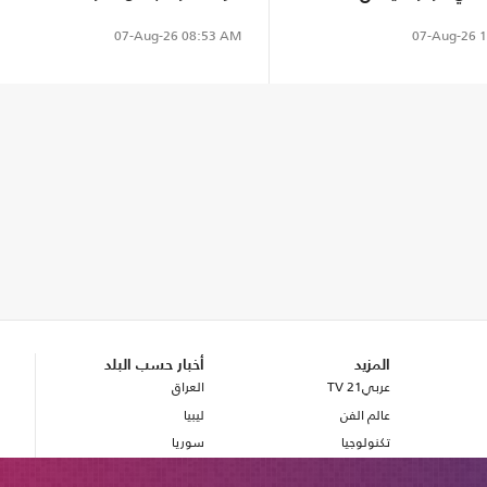
الجمهوريين
07-Aug-26
1
07-Aug-26
08:53 AM
المزيد
أخبار حسب البلد
عربي21 TV
العراق
عالم الفن
ليبيا
تكنولوجيا
سوريا
صحة
بريطانيا