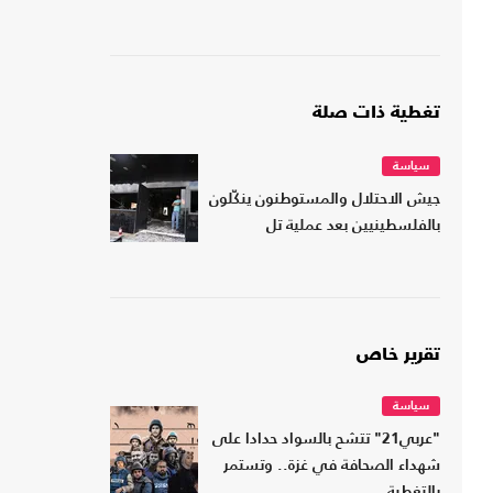
تغطية ذات صلة
سياسة
جيش الاحتلال والمستوطنون ينكّلون
بالفلسطينيين بعد عملية تل
تقرير خاص
سياسة
"عربي21" تتشح بالسواد حدادا على
شهداء الصحافة في غزة.. وتستمر
بالتغطية