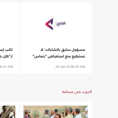
مسؤول سابق بالشاباك: لا
كاتب إسر
نستطيع منع استعراض "حماس"
خلال تسليم الأسرى
أكتوبر
6:41 AM
29-Jan-25
08:55 AM
المزيد في صحافة