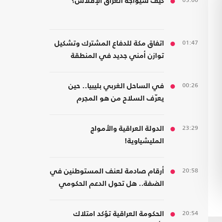
05:00
كيف سيواجه العراق الإفلاس؟
01:47
اتفاق مكة للدفاع المشترك وتشكيل
توازن أمني جديد في المنطقة
00:26
في الساحل الغربي بليبيا.. حين
يعرّف السلاح من هو المجرم
23:29
الدولة العراقية والأمواج
المليشياوية!
20:58
أرقام صادمة لعنف المستوطنين في
الضفة.. هل تحول الدعم الحكومي
إلى غطاء رسمي؟
20:54
الحكومة العراقية تؤكد امتلاك