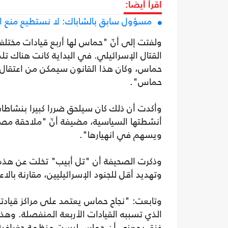
اقرأ أيضا:
مسؤول سابق بالشاباك: لا نستطيع منع
ولفتت إلى أنّ "حماس لها أربع قيادات مختل
القتال الإسرائيلي. في البداية كانت هناك ت
حماس، وكان هذا القانون سيمكن من اعتقال
حماس".
وأكدت أن ذلك كان سيلحق ضررا كبيرا بنشاطات
أنشطتها السياسية، مضيفة أنّ "ملاحقة مصاد
ويسهم في انهيارها".
وذكرت الصحيفة أن "تل أبيب" تخلت عن هذه ا
وتهديد أقل للجنود الإسرائيليين، مقارنة بالا
وتابعت: "نجاح حماس يعتمد على مراكز قيادته
الذي تسببه القيادات الأربعة المنفصلة. وهذ
غزة، بمعنى أن حماس ليست منظمة جغرافية