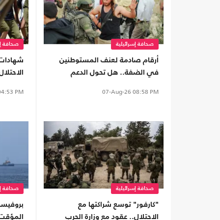
صحافة إسرائيلية
صحافة إس
أرقام صادمة لعنف المستوطنين
شهادات
في الضفة.. هل تحول الدعم
الاحتلا
الحكومي إلى غطاء رسمي؟
قصص ال
4:53 PM
07-Aug-26
08:58 PM
صحافة إسرائيلية
صحافة إس
"كارفور" توسع شراكتها مع
بروفيسور
الاحتلال.. عقود مع وزارة الحرب
المؤقت 