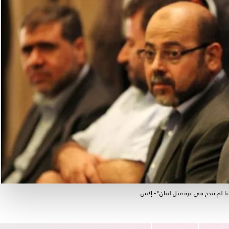
ا لم ننجح في غزة مثل لبنان"- إكس